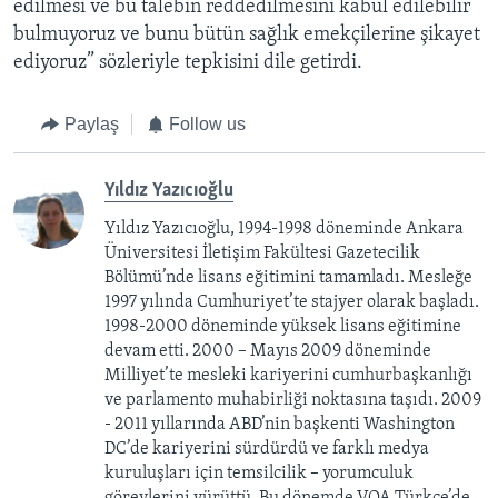
edilmesi ve bu talebin reddedilmesini kabul edilebilir
bulmuyoruz ve bunu bütün sağlık emekçilerine şikayet
ediyoruz” sözleriyle tepkisini dile getirdi.
Paylaş
Follow us
Yıldız Yazıcıoğlu
Yıldız Yazıcıoğlu, 1994-1998 döneminde Ankara
Üniversitesi İletişim Fakültesi Gazetecilik
Bölümü’nde lisans eğitimini tamamladı. Mesleğe
1997 yılında Cumhuriyet’te stajyer olarak başladı.
1998-2000 döneminde yüksek lisans eğitimine
devam etti. 2000 – Mayıs 2009 döneminde
Milliyet’te mesleki kariyerini cumhurbaşkanlığı
ve parlamento muhabirliği noktasına taşıdı. 2009
- 2011 yıllarında ABD’nin başkenti Washington
DC’de kariyerini sürdürdü ve farklı medya
kuruluşları için temsilcilik – yorumculuk
görevlerini yürüttü. Bu dönemde VOA Türkçe’de