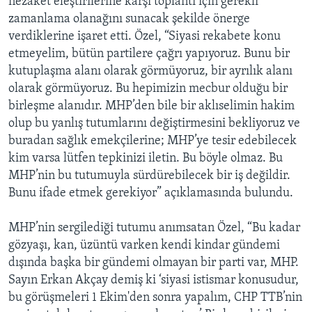
nezaket eleştirilerine karşı toplantı için gerekli
zamanlama olanağını sunacak şekilde önerge
verdiklerine işaret etti. Özel, “Siyasi rekabete konu
etmeyelim, bütün partilere çağrı yapıyoruz. Bunu bir
kutuplaşma alanı olarak görmüyoruz, bir ayrılık alanı
olarak görmüyoruz. Bu hepimizin mecbur olduğu bir
birleşme alanıdır. MHP’den bile bir aklıselimin hakim
olup bu yanlış tutumlarını değiştirmesini bekliyoruz ve
buradan sağlık emekçilerine; MHP’ye tesir edebilecek
kim varsa lütfen tepkinizi iletin. Bu böyle olmaz. Bu
MHP’nin bu tutumuyla sürdürebilecek bir iş değildir.
Bunu ifade etmek gerekiyor” açıklamasında bulundu.
MHP’nin sergilediği tutumu anımsatan Özel, “Bu kadar
gözyaşı, kan, üzüntü varken kendi kindar gündemi
dışında başka bir gündemi olmayan bir parti var, MHP.
Sayın Erkan Akçay demiş ki ‘siyasi istismar konusudur,
bu görüşmeleri 1 Ekim'den sonra yapalım, CHP TTB’nin