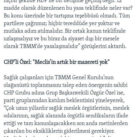
hiçbir şekilde HDP ile bir iletişime geçmiş değil. 12
madde olarak düzenlenen bu yasa teklifinde neler var?
Bu konu üzerinde bir tartışma teşebbüsü olmadı. Tüm
partilere çağrımız; hiçbir tereddüde yer yoktur ve
mutlaka adım atılmalıdır. Bir ortak kanun teklifinde
uzlaşmalıyız ve bu biraz da siyaset dışı bir mesele
olarak TBMM'de yasalaşmalıdır” görüşlerini aktardı.
CHP’li Özel: "Meclis’in artık bir mazereti yok"
Sağlık çalışanları için TBMM Genel Kurulu’nun
olağanüstü toplanmasını talep eden önergenin sahibi
CHP Grubu adına Grup Başkanvekili Özgür Özel ise,
parti gruplarından katılım beklentisini yineleyerek,
“Çok uzun yıllardır sağlık meslek örgütlerinin, meslek
odalarının, sağlık alanında örgütlü sendikaların ifade
ettiği ve tam kanunlaşacakken son anda metinlerden
çıkarılan bu eksikliklerin giderilmesi gerekiyor.