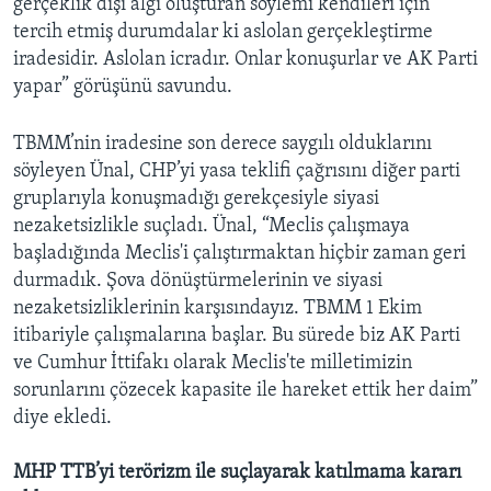
gerçeklik dışı algı oluşturan söylemi kendileri için
tercih etmiş durumdalar ki aslolan gerçekleştirme
iradesidir. Aslolan icradır. Onlar konuşurlar ve AK Parti
yapar” görüşünü savundu.
TBMM’nin iradesine son derece saygılı olduklarını
söyleyen Ünal, CHP’yi yasa teklifi çağrısını diğer parti
gruplarıyla konuşmadığı gerekçesiyle siyasi
nezaketsizlikle suçladı. Ünal, “Meclis çalışmaya
başladığında Meclis'i çalıştırmaktan hiçbir zaman geri
durmadık. Şova dönüştürmelerinin ve siyasi
nezaketsizliklerinin karşısındayız. TBMM 1 Ekim
itibariyle çalışmalarına başlar. Bu sürede biz AK Parti
ve Cumhur İttifakı olarak Meclis'te milletimizin
sorunlarını çözecek kapasite ile hareket ettik her daim”
diye ekledi.
MHP TTB’yi terörizm ile suçlayarak katılmama kararı