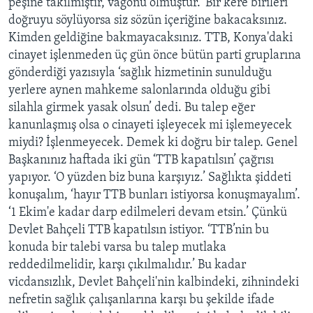
peşine takılmıştır, vagonu olmuştur.’ Bir kere birileri
doğruyu söylüyorsa siz sözün içeriğine bakacaksınız.
Kimden geldiğine bakmayacaksınız. TTB, Konya'daki
cinayet işlenmeden üç gün önce bütün parti gruplarına
gönderdiği yazısıyla ‘sağlık hizmetinin sunulduğu
yerlere aynen mahkeme salonlarında olduğu gibi
silahla girmek yasak olsun’ dedi. Bu talep eğer
kanunlaşmış olsa o cinayeti işleyecek mi işlemeyecek
miydi? İşlenmeyecek. Demek ki doğru bir talep. Genel
Başkanınız haftada iki gün ‘TTB kapatılsın’ çağrısı
yapıyor. ‘O yüzden biz buna karşıyız.’ Sağlıkta şiddeti
konuşalım, ‘hayır TTB bunları istiyorsa konuşmayalım’.
‘1 Ekim'e kadar darp edilmeleri devam etsin.’ Çünkü
Devlet Bahçeli TTB kapatılsın istiyor. ‘TTB’nin bu
konuda bir talebi varsa bu talep mutlaka
reddedilmelidir, karşı çıkılmalıdır.’ Bu kadar
vicdansızlık, Devlet Bahçeli'nin kalbindeki, zihnindeki
nefretin sağlık çalışanlarına karşı bu şekilde ifade