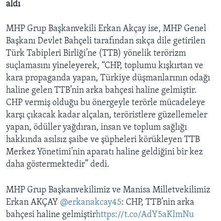
aldı
MHP Grup Başkanvekili Erkan Akçay ise, MHP Genel
Başkanı Devlet Bahçeli tarafından sıkça dile getirilen
Türk Tabipleri Birliği’ne (TTB) yönelik terörizm
suçlamasını yineleyerek, “CHP, toplumu kışkırtan ve
kara propaganda yapan, Türkiye düşmanlarının odağı
haline gelen TTB’nin arka bahçesi haline gelmiştir.
CHP vermiş olduğu bu önergeyle terörle mücadeleye
karşı çıkacak kadar alçalan, teröristlere güzellemeler
yapan, ödüller yağdıran, insan ve toplum sağlığı
hakkında asılsız şaibe ve şüpheleri körükleyen TTB
Merkez Yönetimi’nin aparatı haline geldiğini bir kez
daha göstermektedir” dedi.
MHP Grup Başkanvekilimiz ve Manisa Milletvekilimiz
Erkan AKÇAY
@erkanakcay45
: CHP, TTB’nin arka
bahçesi haline gelmiştir
https://t.co/AdY5aKlmNu