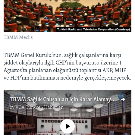
BIZI TAKIP EDIN
HAYATTAN
SANAT
Diller
TBMM Meclis
TBMM Genel Kurulu’nun, sağlık çalışanlarına karşı
şiddet olaylarıyla ilgili CHP’nin başvurusu üzerine 1
Ağustos’ta planlanan olağanüstü toplantısı AKP, MHP
ve HDP’nin katılmaması nedeniyle gerçekleşemeyecek.
TBMM Sağlık Çalışanları için Karar Alamayacak mı?
by
VOA Türkçe - Haberler
No media source currently available