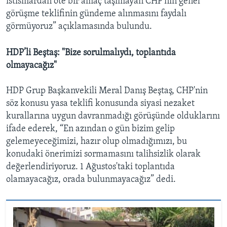
istismardan öte bir amaç taşımayan CHP’nin genel
görüşme teklifinin gündeme alınmasını faydalı
görmüyoruz” açıklamasında bulundu.
HDP’li Beştaş: "Bize sorulmalıydı, toplantıda
olmayacağız"
HDP Grup Başkanvekili Meral Danış Beştaş, CHP'nin
söz konusu yasa teklifi konusunda siyasi nezaket
kurallarına uygun davranmadığı görüşünde olduklarını
ifade ederek, “En azından o gün bizim gelip
gelemeyeceğimizi, hazır olup olmadığımızı, bu
konudaki önerimizi sormamasını talihsizlik olarak
değerlendiriyoruz. 1 Ağustos'taki toplantıda
olamayacağız, orada bulunmayacağız” dedi.