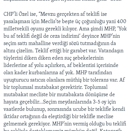
CHP’li Özel ise, “Mevzu gerçekten af teklifi ise
yasalaşması için Meclis’te beşte üç çoğunluğu yani 400
milletvekili oyunu gerekli kılıyor. Ama şimdi MHP, ‘Yok
bu af teklifi değil de ceza indirimi‘ deyince MHP’nin
seçim sattı mahalline verdiği sözü tutmadığının da
altını çizelim. Teklif ettiği bir garabet var. Vatandaşın
tüylerini diken diken eden suç şebekelerinin
liderlerine af yolu açılırken, af beklentisi içerisinde
olan kader kurbanlarına af yok. MHP tarafından
uyuşturucu satıcısı olanlara müthiş bir tolerans var. Af
bir toplumsal mutabakat gerektirir. Toplumsal
mutabakat mecliste bir mutabakata dönüşürse de
hayata geçebilir…Seçim meydanlarında 3-5 oy için
vaatlerde bulunup, sonrasında ucube bir teklifle kendi
iktidar ortağının da eleştirdiği bir teklifle meclise
gelmemek gerekiyor. MHP’nin vermiş olduğu bu teklifi