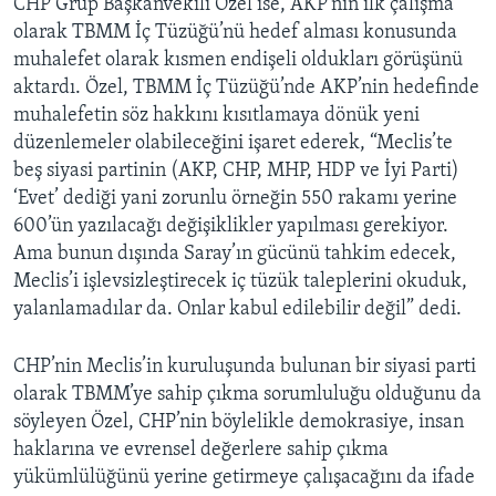
CHP Grup Başkanvekili Özel ise, AKP’nin ilk çalışma
olarak TBMM İç Tüzüğü’nü hedef alması konusunda
muhalefet olarak kısmen endişeli oldukları görüşünü
aktardı. Özel, TBMM İç Tüzüğü’nde AKP’nin hedefinde
muhalefetin söz hakkını kısıtlamaya dönük yeni
düzenlemeler olabileceğini işaret ederek, “Meclis’te
beş siyasi partinin (AKP, CHP, MHP, HDP ve İyi Parti)
‘Evet’ dediği yani zorunlu örneğin 550 rakamı yerine
600’ün yazılacağı değişiklikler yapılması gerekiyor.
Ama bunun dışında Saray’ın gücünü tahkim edecek,
Meclis’i işlevsizleştirecek iç tüzük taleplerini okuduk,
yalanlamadılar da. Onlar kabul edilebilir değil” dedi.
CHP’nin Meclis’in kuruluşunda bulunan bir siyasi parti
olarak TBMM’ye sahip çıkma sorumluluğu olduğunu da
söyleyen Özel, CHP’nin böylelikle demokrasiye, insan
haklarına ve evrensel değerlere sahip çıkma
yükümlülüğünü yerine getirmeye çalışacağını da ifade