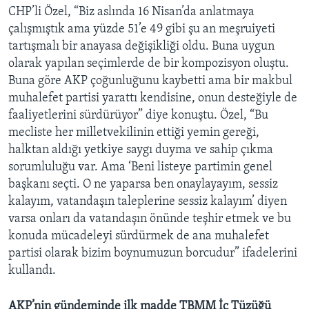
CHP’li Özel, “Biz aslında 16 Nisan’da anlatmaya
çalışmıştık ama yüzde 51’e 49 gibi şu an meşruiyeti
tartışmalı bir anayasa değişikliği oldu. Buna uygun
olarak yapılan seçimlerde de bir kompozisyon oluştu.
Buna göre AKP çoğunluğunu kaybetti ama bir makbul
muhalefet partisi yarattı kendisine, onun desteğiyle de
faaliyetlerini sürdürüyor” diye konuştu. Özel, “Bu
mecliste her milletvekilinin ettiği yemin gereği,
halktan aldığı yetkiye saygı duyma ve sahip çıkma
sorumluluğu var. Ama ‘Beni listeye partimin genel
başkanı seçti. O ne yaparsa ben onaylayayım, sessiz
kalayım, vatandaşın taleplerine sessiz kalayım’ diyen
varsa onları da vatandaşın önünde teşhir etmek ve bu
konuda mücadeleyi sürdürmek de ana muhalefet
partisi olarak bizim boynumuzun borcudur” ifadelerini
kullandı.
AKP’nin gündeminde ilk madde TBMM İç Tüzüğü