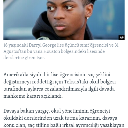
BIZI TAKIP EDIN
HAYATTAN
SANAT
Diller
18 yaşındaki Darryl George lise üçüncü sınıf öğrencisi ve 31
Ağustos'tan bu yana Houston bölgesindeki lisesinde
derslerine giremiyor.
Amerika’da siyahi bir lise öğrencisinin saç şeklini
değiştirmeyi reddettiği için Teksas'taki okul bölgesi
tarafından aylarca cezalandırılmasıyla ilgili davada
mahkeme kararı açıklandı.
Davaya bakan yargıç, okul yönetiminin öğrenciyi
okuldaki derslerinden uzak tutma kararının, davaya
konu olan, saç stiline bağlı ırksal ayrımcılığı yasaklayan