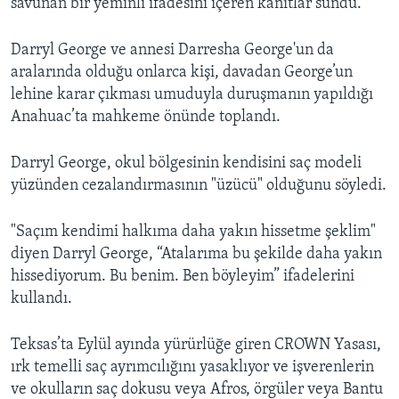
savunan bir yeminli ifadesini içeren kanıtlar sundu.
Darryl George ve annesi Darresha George'un da
aralarında olduğu onlarca kişi, davadan George’un
lehine karar çıkması umuduyla duruşmanın yapıldığı
Anahuac’ta mahkeme önünde toplandı.
Darryl George, okul bölgesinin kendisini saç modeli
yüzünden cezalandırmasının "üzücü" olduğunu söyledi.
"Saçım kendimi halkıma daha yakın hissetme şeklim"
diyen Darryl George, “Atalarıma bu şekilde daha yakın
hissediyorum. Bu benim. Ben böyleyim” ifadelerini
kullandı.
Teksas’ta Eylül ayında yürürlüğe giren CROWN Yasası,
ırk temelli saç ayrımcılığını yasaklıyor ve işverenlerin
ve okulların saç dokusu veya Afros, örgüler veya Bantu