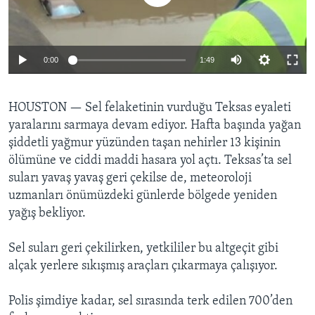
BIZI TAKIP EDIN
HAYATTAN
SANAT
0:00
1:49
Diller
HOUSTON —
Sel felaketinin vurduğu Teksas eyaleti
yaralarını sarmaya devam ediyor. Hafta başında yağan
şiddetli yağmur yüzünden taşan nehirler 13 kişinin
ölümüne ve ciddi maddi hasara yol açtı. Teksas’ta sel
suları yavaş yavaş geri çekilse de, meteoroloji
uzmanları önümüzdeki günlerde bölgede yeniden
yağış bekliyor.
Sel suları geri çekilirken, yetkililer bu altgeçit gibi
alçak yerlere sıkışmış araçları çıkarmaya çalışıyor.
Polis şimdiye kadar, sel sırasında terk edilen 700’den