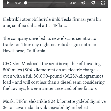
0:00
2:10
BIZI TAKIP EDIN
HAYATTAN
SANAT
Elektrikli otomobilleriyle ünlü Tesla firması yeni bir
araç sınıfına daha el attı: TIR’lar…
Diller
The company unveiled its new electric semitractor-
trailer on Thursday night near its design centre in
Hawthorne, California.
CEO Elon Musk said the semi is capable of traveling
500 miles (804 kilometres) on an electric charge -
even with a full 80,000-pound (36,287-kilogramme)
load - and will cost less than a diesel semi considering
fuel savings, lower maintenance and other factors.
Musk, TIR’ın elektrikle 804 kilometre gidebildiğini ve
36 ton civarında da yük taşıyabildiğini belirtti.