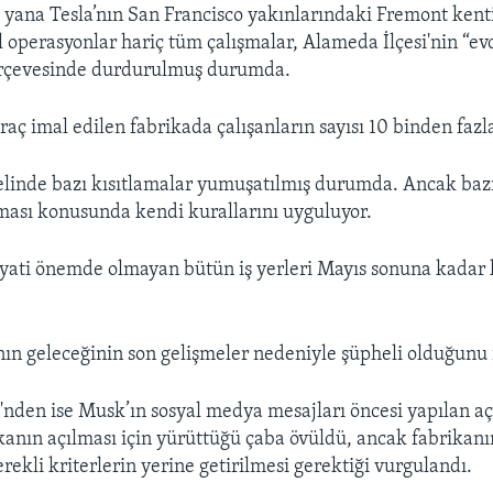
 yana Tesla’nın San Francisco yakınlarındaki Fremont ken
l operasyonlar hariç tüm çalışmalar, Alameda İlçesi'nin “ev
rçevesinde durdurulmuş durumda.
raç imal edilen fabrikada çalışanların sayısı 10 binden fazl
elinde bazı kısıtlamalar yumuşatılmış durumda. Ancak bazı 
lması konusunda kendi kurallarını uyguluyor.
yati önemde olmayan bütün iş yerleri Mayıs sonuna kadar
ın geleceğinin son gelişmeler nedeniyle şüpheli olduğunu i
'nden ise Musk’ın sosyal medya mesajları öncesi yapılan 
ikanın açılması için yürüttüğü çaba övüldü, ancak fabrikan
erekli kriterlerin yerine getirilmesi gerektiği vurgulandı.