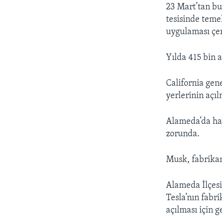
23 Mart’tan bu
tesisinde teme
uygulaması çe
Yılda 415 bin a
California gen
yerlerinin açı
Alameda’da ha
zorunda.
Musk, fabrikan
Alameda İlçesi
Tesla’nın fabr
açılması için g