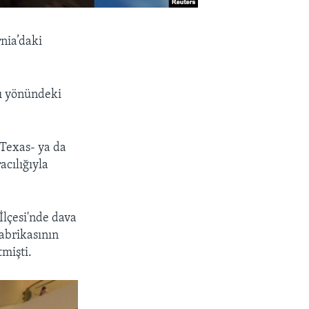
rnia’daki
sı yönündeki
 Texas- ya da
acılığıyla
İlçesi'nde dava
fabrikasının
mişti.