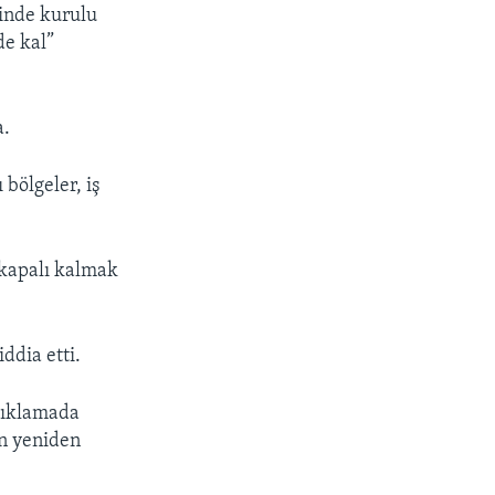
tinde kurulu
de kal”
a.
bölgeler, iş
 kapalı kalmak
ddia etti.
açıklamada
ın yeniden