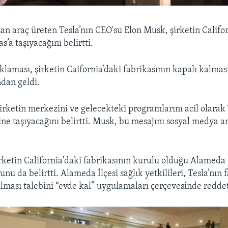
şan araç üreten Tesla’nın CEO'su Elon Musk, şirketin Califo
’a taşıyacağını belirtti.
klaması, şirketin Caifornia’daki fabrikasının kapalı kalma
ndan geldi.
şirketin merkezini ve gelecekteki programlarını acil olarak
ne taşıyacağını belirtti. Musk, bu mesajını sosyal medya ar
rketin California'daki fabrikasının kurulu olduğu Alameda 
u da belirtti. Alameda İlçesi sağlık yetkilileri, Tesla’nın 
ması talebini “evde kal” uygulamaları çerçevesinde reddet