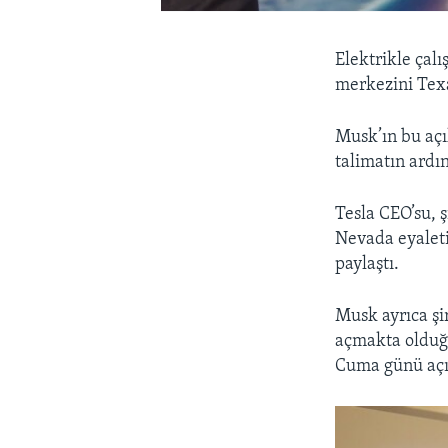
Elektrikle çalı
merkezini Texas
Musk’ın bu açı
talimatın ardı
Tesla CEO’su, 
Nevada eyaleti
paylaştı.
Musk ayrıca şi
açmakta olduğun
Cuma günü açıl