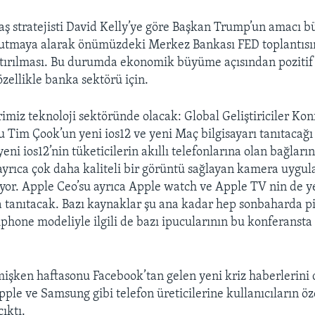
aş stratejisti David Kelly’ye göre Başkan Trump’un amacı 
utmaya alarak önümüzdeki Merkez Bankası FED toplantısı
ttırılması. Bu durumda ekonomik büyüme açısından pozitif 
özellikle banka sektörü için.
imiz teknoloji sektöründe olacak: Global Geliştiriciler Kon
u Tim Çook’un yeni ios12 ve yeni Maç bilgisayarı tanıtacağı
eni ios12’nin tüketicilerin akıllı telefonlarına olan bağları
ayrıca çok daha kaliteli bir görüntü sağlayan kamera uygu
yor. Apple Ceo’su ayrıca Apple watch ve Apple TV nin de y
 tanıtacak. Bazı kaynaklar şu ana kadar hep sonbaharda p
 iphone modeliyle ilgili de bazı ipucularının bu konferansta
işken haftasonu Facebook’tan gelen yeni kriz haberlerini 
le ve Samsung gibi telefon üreticilerine kullanıcıların öze
çıktı.