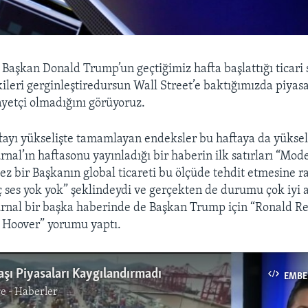
—
Başkan Donald Trump’un geçtiğimiz hafta başlattığı ticari 
kileri gerginleştiredursun Wall Street’e baktığımızda piyas
yetçi olmadığını görüyoruz.
tayı yükselişte tamamlayan endeksler bu haftaya da yükseli
urnal’ın haftasonu yayınladığı bir haberin ilk satırları “M
kez bir Başkanın global ticareti bu ölçüde tehdit etmesine 
ç ses yok yok” şeklindeydi ve gerçekten de durumu çok iyi 
urnal bir başka haberinde de Başkan Trump için “Ronald 
 Hoover” yorumu yaptı.
aşı Piyasaları Kaygılandırmadı
EMBE
e - Haberler