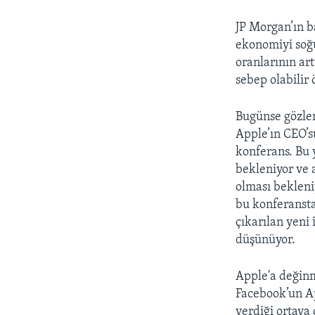
JP Morgan’ın b
ekonomiyi soğ
oranlarının ar
sebep olabilir 
Bugünse gözler
Apple’ın CEO’s
konferans. Bu y
bekleniyor ve 
olması bekleni
bu konferansta
çıkarılan yeni
düşünüyor.
Apple'a değinm
Facebook’un App
verdiği ortaya 