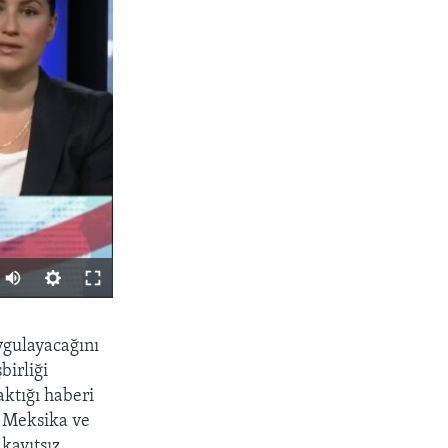
PAYLAŞ
ygulayacağını
birliği
ktığı haberi
, Meksika ve
 kayıtsız