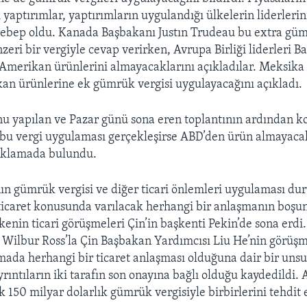
 yaptırımlar, yaptırımların uygulandığı ülkelerin liderlerin
sebep oldu. Kanada Başbakanı Justın Trudeau bu extra gü
zeri bir vergiyle cevap verirken, Avrupa Birliği liderleri 
 Amerikan ürünlerini almayacaklarını açıkladılar. Meksika 
an ürünlerine ek gümrük vergisi uygulayacağını açıkladı.
nu yapılan ve Pazar günü sona eren toplantının ardından k
r bu vergi uygulaması gerçekleşirse ABD’den ürün almayaca
çıklamada bulundu.
ın gümrük vergisi ve diğer ticari önlemleri uygulaması d
ticaret konusunda varılacak herhangi bir anlaşmanın boşun
lkenin ticari görüşmeleri Çin’in başkenti Pekin’de sona erd
 Wilbur Ross’la Çin Başbakan Yardımcısı Liu He’nin görüşm
mada herhangi bir ticaret anlaşması olduğuna dair bir unsu
rıntıların iki tarafın son onayına bağlı olduğu kaydedildi.
ak 150 milyar dolarlık gümrük vergisiyle birbirlerini tehdit 