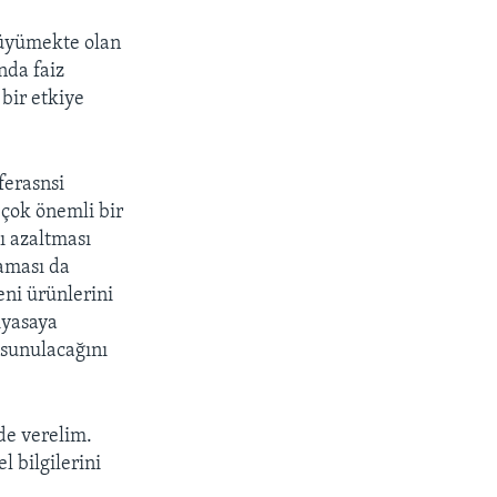
büyümekte olan
nda faiz
bir etkiye
ferasnsi
 çok önemli bir
nı azaltması
laması da
eni ürünlerini
iyasaya
 sunulacağını
de verelim.
l bilgilerini