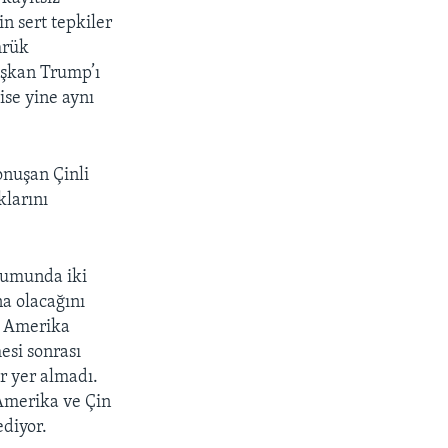
in sert tepkiler
mrük
Başkan Trump’ı
px
width
ise yine aynı
onuşan Çinli
klarını
urumunda iki
a olacağını
i. Amerika
esi sonrası
r yer almadı.
 Amerika ve Çin
ediyor.