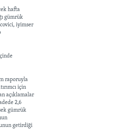
ek hafta
ığı gümrük
covici, iyimser
p
içinde
am raporuyla
tırımcı için
an açıklamalar
adede 2,6
üksek gümrük
onun
unun getirdiği