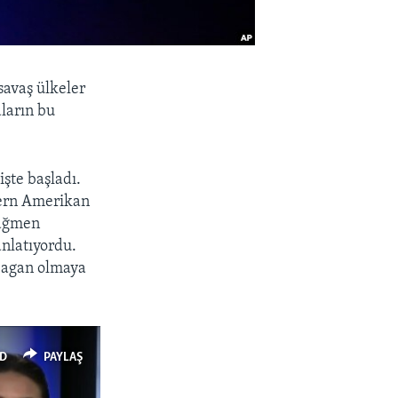
savaş ülkeler
aların bu
şte başladı.
odern Amerikan
rağmen
anlatıyordu.
Reagan olmaya
D
PAYLAŞ