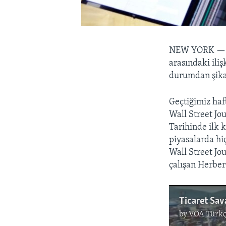
NEW YORK 
arasındaki iliş
durumdan şika
Geçtiğimiz haf
Wall Street Jo
Tarihinde ilk 
piyasalarda hi
Wall Street Jo
çalışan Herber
Ticaret Sav
by
VOA Türkç