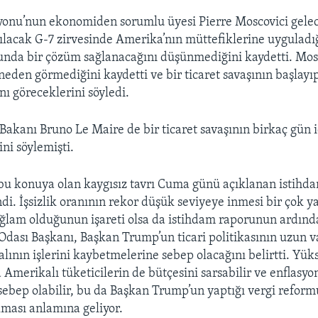
onu’nun ekonomiden sorumlu üyesi Pierre Moscovici gelec
lacak G-7 zirvesinde Amerika’nın müttefiklerine uygulad
sunda bir çözüm sağlanacağını düşünmediğini kaydetti. Mos
neden görmediğini kaydetti ve bir ticaret savaşının başlayı
ı göreceklerini söyledi.
Bakanı Bruno Le Maire de bir ticaret savaşının birkaç gün 
ni söylemişti.
 bu konuya olan kaygısız tavrı Cuma günü açıklanan istihd
i. İşsizlik oranının rekor düşük seviyeye inmesi bir çok ya
ğlam olduğunun işareti olsa da istihdam raporunun ardınd
Odası Başkanı, Başkan Trump’un ticari politikasının uzun v
lının işlerini kaybetmelerine sebep olacağını belirtti. Y
a Amerikalı tüketicilerin de bütçesini sarsabilir ve enflasy
ebep olabilir, bu da Başkan Trump’un yaptığı vergi reform
ması anlamına geliyor.