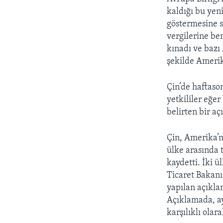
kaldığı bu yeni
göstermesine 
vergilerine ben
kınadı ve bazı
şekilde Amerik
Çin’de haftaso
yetkililer eğe
belirten bir a
Çin, Amerika’n
ülke arasında 
kaydetti. İki ü
Ticaret Bakanı
yapılan açıkla
Açıklamada, ay
karşılıklı olar