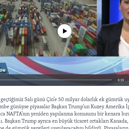
No media source currently available
6:19
EMBED
eçtiğimiz Salı günü Çin’e 50 milyar dolarlık ek gümrük u
embe günüyse piyasalar Başkan Trump’un Kuzey Amerika İş
aca NAFTA’nın yeniden yapılanma konusunu bir kenara bıra
dı. Başkan Trump ayrıca en büyük ticaret ortakları Kanada
ne de gümrük vergileri uygulayacağını bildirdi. Piyasaların