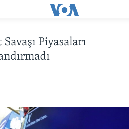
t Savaşı Piyasaları
landırmadı
8