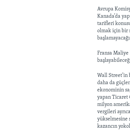
Avrupa Komisy
Kanada’da yapı
tarifleri konu
olmak için bir 
başlamayacağın
Fransa Maliye 
başlayabileceği
Wall Street’in
daha da güçlend
ekonominin sa
yapan Ticaret 
milyon amerika
vergileri ayrıc
yükselmesine s
kazancın yokol