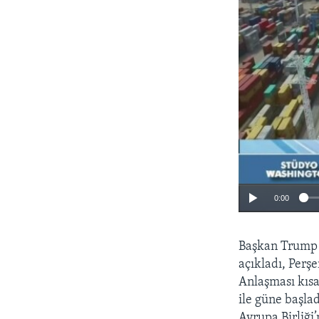
0:00
Başkan Trump g
açıkladı, Perş
Anlaşması kıs
ile güne başla
Avrupa Birliği’