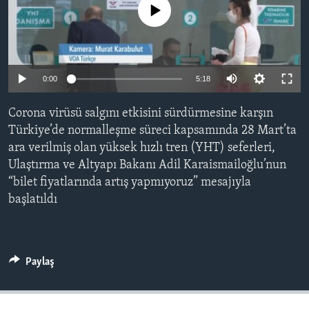
No media source currently available
BIZI TAKIP EDIN
HAYATTAN
SANAT
Diller
0:00
5:18
Corona virüsü salgını etkisini sürdürmesine karşın
Türkiye’de normalleşme süreci kapsamında 28 Mart’ta
ara verilmiş olan yüksek hızlı tren (YHT) seferleri,
Ulaştırma ve Altyapı Bakanı Adil Karaismailoğlu’nun
“bilet fiyatlarında artış yapmıyoruz” mesajıyla
başlatıldı
Paylaş