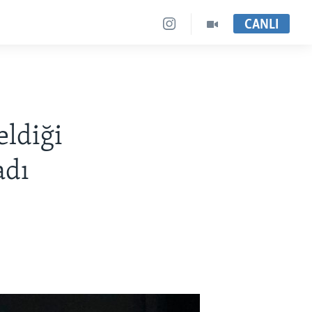
CANLI
eldiği
adı