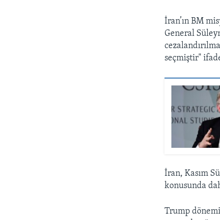
İran’ın BM mi
General Süley
cezalandırılma
seçmiştir" ifad
İran, Kasım Sü
konusunda daha
Trump dönemini