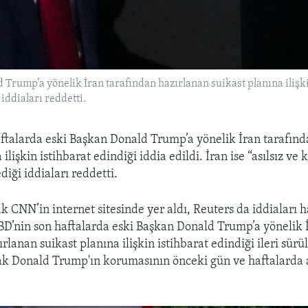
Trump’a yönelik İran tarafından hazırlanan suikast planına ilişkin
 iddiaları reddetti.
ftalarda eski Başkan Donald Trump’a yönelik İran tarafınd
ilişkin istihbarat edindiği iddia edildi. İran ise “asılsız ve 
iği iddiaları reddetti.
k CNN’in internet sitesinde yer aldı, Reuters da iddiaları h
D’nin son haftalarda eski Başkan Donald Trump’a yönelik 
rlanan suikast planına ilişkin istihbarat edindiği ileri sür
rak Donald Trump'ın korumasının önceki gün ve haftalarda ar