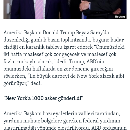
BIZI TAKIP EDIN
HAYATTAN
SANAT
Diller
Amerika Başkanı Donald Trump Beyaz Saray’da
düzenlediği günlük basın toplantısında, bugüne kadar
çizdiği en karanlık tabloyu işaret ederek “Önümüzdeki
iki hafta maalesef çok zor geçecek ve maalesef çok
fazla can kaybı olacak,” dedi. Trump, ABD’nin
önümüzdeki haftalarda en zor döneme gireceğini
söylerken, “En büyük darbeyi de New York alacak gibi
görünüyor,” dedi.
"New York'a 1000 asker gönderildi"
Amerika Başkanı bazı eyaletlerin valileri tarafından,
yardıma muhtaç bölgelere gereken federal yardımın
ulaştırılmadığı yönünde eleştiriliyordu. ABD ordusunun