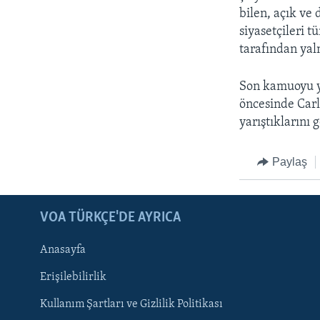
bilen, açık ve
siyasetçileri 
tarafından yaln
Son kamuoyu yo
öncesinde Carl
yarıştıklarını g
Paylaş
LEARNING ENGLISH
BIZI TAKIP EDIN
VOA TÜRKÇE'DE AYRICA
Anasayfa
Erişilebilirlik
Kullanım Şartları ve Gizlilik Politikası
Diller