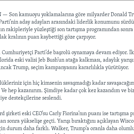
N —
Son kamuoyu yoklamalarına göre milyarder Donald T
arti’nin aday adayları arasındaki liderlik konumunu sürd
n rakipleriyle yüzleştiği son tartışma programından sonra
ak kralının puan kaybettiği göze çarpıyor.
Cumhuriyetçi Parti’de başrolü oynamaya devam ediyor. İki
orida eski valisi Jeb Bush’un atağa kalkması, adaylık yarı
Ancak Trump, seçim kampanyasını kararlılıkla yürütüyor.
ükleriniz için hiç kimsenin savaşmadığı kadar savaşacağı
. Ve hep kazanırım. Şimdiye kadar çok kez kazandım ve biz
iye destekçilerine seslendi.
d şirketi eski CEO’su Carly Fiorina’nın puanı ise tartışma
n sonra yükselişe geçti. Yarışı bıraktığını açıklayan Wisco
çin durum daha farklı. Walker, Trump’a oranla daha oluml