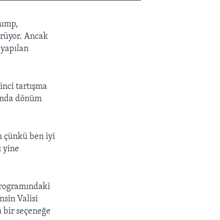
EMBED
PAYLAŞ
rump,
ürüyor. Ancak
 yapılan
nci tartışma
şında dönüm
m çünkü ben iyi
 yine
 programındaki
nsin Valisi
u bir seçeneğe