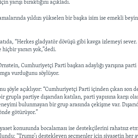
çin yarışı bıraktığını açıkladı.
alarında yıldızı yükselen bir başka isim ise emekli beyin
latıda, “Herkes gladyatör dövüşü gibi kavga izlemeyi sever
 hiçbir yararı yok,”dedi.
stein, Cumhuriyetçi Parti başkan adaylığı yarışına parti
amga vurduğunu söylüyor.
u şöyle açıklıyor: “Cumhuriyetçi Parti içinden çıkan son d
r grupla partiye dışarıdan katılan, parti yapısına karşı ol
eneyimi bulunmayan bir grup arasında çekişme var. Dışarıd
 önde götürüyor.”
iyaset konusunda bocalaması ise destekçilerini rahatsız et
undu: "Trump’ı destekleyen seçmenler için siyasetin her ay