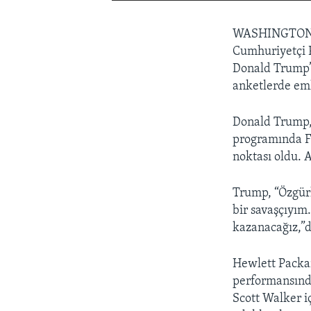
WASHINGTO
Cumhuriyetçi P
Donald Trump’ı
anketlerde eml
Donald Trump, 
programında Fl
noktası oldu. 
Trump, “Özgürl
bir savaşçıyım
kazanacağız,”d
Hewlett Packar
performansında
Scott Walker i