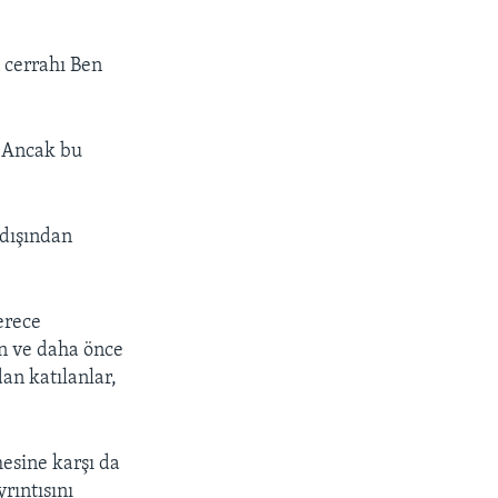
 cerrahı Ben
. Ancak bu
 dışından
erece
an ve daha önce
an katılanlar,
mesine karşı da
rıntısını