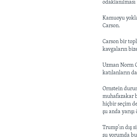
odaklanılması i
Kamuoyu yoklam
Carson.
Carson bir top
kavgaların bize
Uzman Norm Orn
katılanların d
Ornstein durum
muhafazakar bi
hiçbir seçim d
şu anda yarışı
Trump’ın dış s
şu yorumda bul