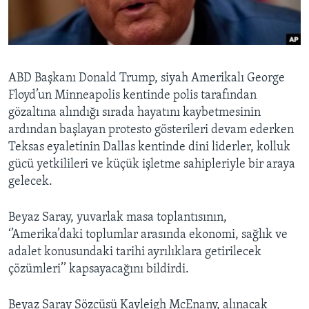
BIZI TAKIP EDIN
HAYATTAN
SANAT
Diller
ABD Başkanı Donald Trump, siyah Amerikalı George
Floyd’un Minneapolis kentinde polis tarafından
gözaltına alındığı sırada hayatını kaybetmesinin
ardından başlayan protesto gösterileri devam ederken
Teksas eyaletinin Dallas kentinde dini liderler, kolluk
gücü yetkilileri ve küçük işletme sahipleriyle bir araya
gelecek.
Beyaz Saray, yuvarlak masa toplantısının,
‘’Amerika’daki toplumlar arasında ekonomi, sağlık ve
adalet konusundaki tarihi ayrılıklara getirilecek
çözümleri’’ kapsayacağını bildirdi.
Beyaz Saray Sözcüsü Kayleigh McEnany, alınacak