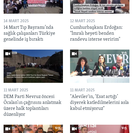
14 MART 2025
12 MART 2025
14 Mart Tıp Bayramı’nda
Cumhurbaşkanı Erdoğan:
sağlık çalışanları Türkiye
"İmralı heyeti benden
genelinde iş bıraktı
randevu isterse veririm"
11 MART 2025
11 MART 2025
DEM Parti Nevruz öncesi
"Aleviler'in, ‘Esat artığı’
Öcalan’ın çağrısını anlatmak
diyerek katledilmelerini asla
üzere halk toplantıları
kabul etmiyoruz"
düzenliyor