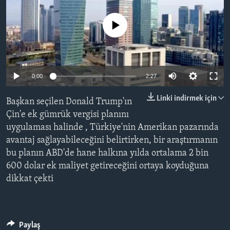
BIZI TAKIP EDIN
HAYATTAN
No media source currently available
SANAT
Diller
Auto
0:00
2:27
240p
Linki indirmek için
Başkan seçilen Donald Trump'ın
360p
Çin'e ek gümrük vergisi planını
uygulaması halinde , Türkiye'nin Amerikan pazarında
480p
Auto
240p
360p
480p
avantaj sağlayabileceğini belirtirken, bir araştırmanın
720p
bu planın ABD'de hane halkına yılda ortalama 2 bin
720p
1080p
1080p
600 dolar ek maliyet getireceğini ortaya koyduğuna
dikkat çekti
Paylaş