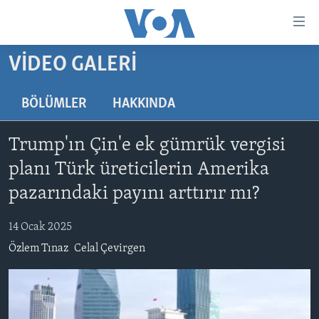
Erişilebilirlik
Ana
içeriğe
VIDEO GALERI
geç
HABERLER
Ana
PROGRAMLAR
TÜRKİYE
navigasyona
BÖLÜMLER
HAKKINDA
geç
UKRAYNA KRİZİ
AMERİKA
AMERİKA'DA YAŞAM
Aramaya
Trump'ın Çin'e ek gümrük vergisi
YAPAY ZEKA
ORTADOĞU
geç
planı Türk üreticilerin Amerika
YORUMLAR
AVRUPA
pazarındaki payını arttırır mı?
AMERIKA'YA ÖZEL
ULUSLARARASI
14 Ocak 2025
İNGİLİZCE DERSLERİ
SAĞLIK
Özlem Tınaz
Celal Çevirgen
MULTİMEDYA
BİLİM VE TEKNOLOJİ
EKONOMİ
VİDEO GALERİ
LEARNING ENGLISH
ÇEVRE
FOTO GALERİ