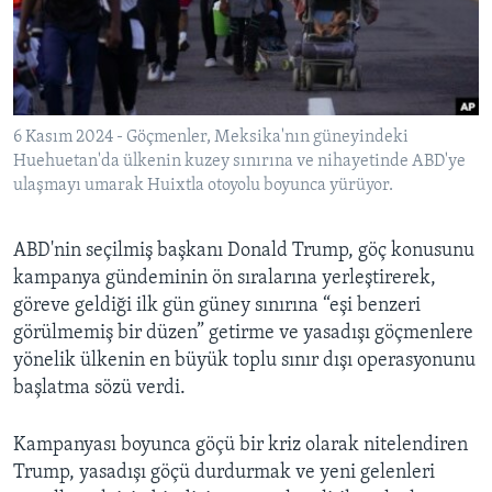
BIZI TAKIP EDIN
HAYATTAN
SANAT
Diller
6 Kasım 2024 - Göçmenler, Meksika'nın güneyindeki
Huehuetan'da ülkenin kuzey sınırına ve nihayetinde ABD'ye
ulaşmayı umarak Huixtla otoyolu boyunca yürüyor.
ABD'nin seçilmiş başkanı Donald Trump, göç konusunu
kampanya gündeminin ön sıralarına yerleştirerek,
göreve geldiği ilk gün güney sınırına “eşi benzeri
görülmemiş bir düzen” getirme ve yasadışı göçmenlere
yönelik ülkenin en büyük toplu sınır dışı operasyonunu
başlatma sözü verdi.
Kampanyası boyunca göçü bir kriz olarak nitelendiren
Trump, yasadışı göçü durdurmak ve yeni gelenleri