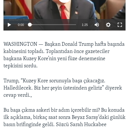
BIZI TAKIP EDIN
HAYATTAN
SANAT
0:00
1:25
Diller
WASHINGTON —
Başkan Donald Trump hafta başında
kabinesini topladı. Toplantıdan önce gazeteciler
başkana Kuzey Kore’nin yeni füze denemesine
tepkisini sordu.
Trump, “Kuzey Kore sorunuyla başa çıkacağız.
Halledilecek. Biz her şeyin üstesinden geliriz” diyerek
cevap verdi.,
Bu başa çıkma askeri bir adım içerebilir mi? Bu konuda
ilk açıklama, birkaç saat sonra Beyaz Saray’daki günlük
basın brifinginde geldi. Sözcü Sarah Huckabee