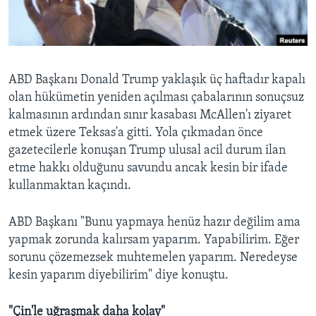
BIZI TAKIP EDIN
HAYATTAN
SANAT
Diller
ABD Başkanı Donald Trump yaklaşık üç haftadır kapalı
olan hükümetin yeniden açılması çabalarının sonuçsuz
kalmasının ardından sınır kasabası McAllen'ı ziyaret
etmek üzere Teksas'a gitti. Yola çıkmadan önce
gazetecilerle konuşan Trump ulusal acil durum ilan
etme hakkı olduğunu savundu ancak kesin bir ifade
kullanmaktan kaçındı.
ABD Başkanı "Bunu yapmaya henüz hazır değilim ama
yapmak zorunda kalırsam yaparım. Yapabilirim. Eğer
sorunu çözemezsek muhtemelen yaparım. Neredeyse
kesin yaparım diyebilirim" diye konuştu.
"Çin'le uğraşmak daha kolay"