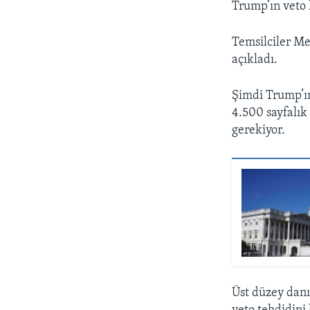
Trump’ın veto
Temsilciler Mec
açıkladı.
Şimdi Trump’ın
4.500 sayfalık
gerekiyor.
Üst düzey danı