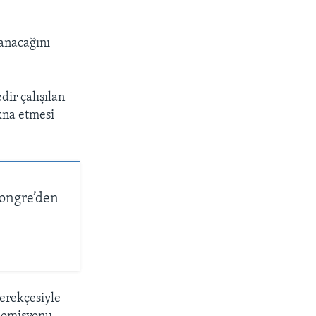
lanacağını
ir çalışılan
ikna etmesi
Kongre’den
gerekçesiyle