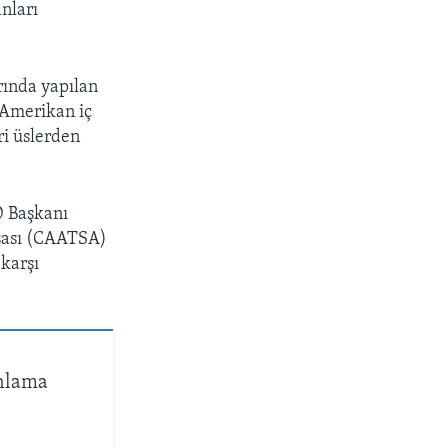
nları
rında yapılan
 Amerikan iç
ri üslerden
D Başkanı
sası (CAATSA)
 karşı
Anlama