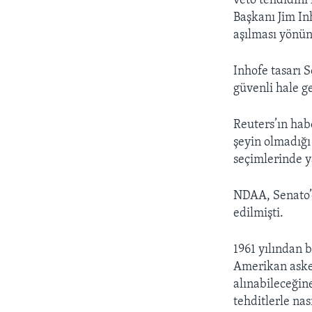
veto tehdidini
Başkanı Jim In
aşılması yönün
Inhofe tasarı 
güvenli hale g
Reuters’ın hab
şeyin olmadığı
seçimlerinde y
NDAA, Senato’d
edilmişti.
1961 yılından 
Amerikan aske
alınabileceğine
tehditlerle na