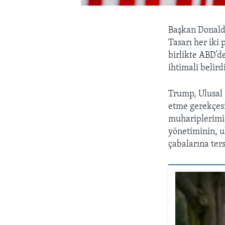
Başkan Donald 
Tasarı her iki
birlikte ABD’d
ihtimali belird
Trump, Ulusal 
etme gerekçesi
muhariplerimi
yönetiminin, u
çabalarına ter