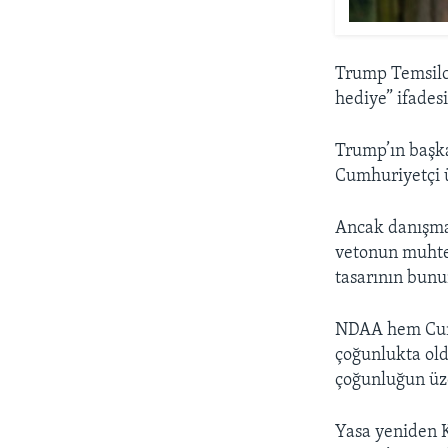
Trump Temsilci
hediye” ifadesi
Trump’ın başk
Cumhuriyetçi ü
Ancak danışman
vetonun muhtem
tasarının bunun
NDAA hem Cumh
çoğunlukta old
çoğunluğun üze
Yasa yeniden K