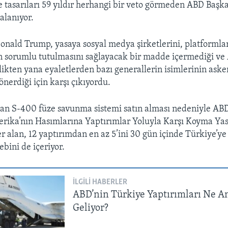
tasarıları 59 yıldır herhangi bir veto görmeden ABD Başka
alanıyor.
nald Trump, yasaya sosyal medya şirketlerini, platformla
 sorumlu tutulmasını sağlayacak bir madde içermediği ve
likten yana eyaletlerden bazı generallerin isimlerinin aske
önerdiği için karşı çıkıyordu.
dan S-400 füze savunma sistemi satın alması nedeniyle AB
rika’nın Hasımlarına Yaptırımlar Yoluyla Karşı Koyma Ya
 alan, 12 yaptırımdan en az 5’ini 30 gün içinde Türkiye’ye
bini de içeriyor.
İLGILI HABERLER
ABD’nin Türkiye Yaptırımları Ne 
Geliyor?