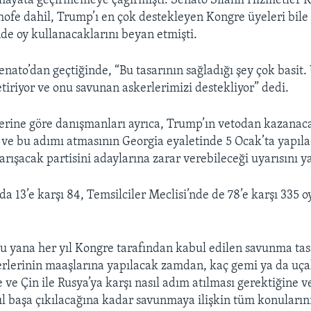
 hayata geçirmemeye çağırmıştı. Senato Silahlı Hizmetler
hofe dahil, Trump’ı en çok destekleyen Kongre üyeleri bil
de oy kullanacaklarını beyan etmişti.
Senato’dan geçtiğinde, “Bu tasarının sağladığı şey çok basit
etiriyor ve onu savunan askerlerimizi destekliyor” dedi.
erine göre danışmanları ayrıca, Trump’ın vetodan kazanaca
 ve bu adımı atmasının Georgia eyaletinde 5 Ocak’ta yapıl
arışacak partisini adaylarına zarar verebileceği uyarısını y
a 13’e karşı 84, Temsilciler Meclisi’nde de 78’e karşı 335 o
bu yana her yıl Kongre tarafından kabul edilen savunma tasa
rlerinin maaşlarına yapılacak zamdan, kaç gemi ya da uç
 ve Çin ile Rusya’ya karşı nasıl adım atılması gerektiğine ve
sıl başa çıkılacağına kadar savunmaya ilişkin tüm konuların