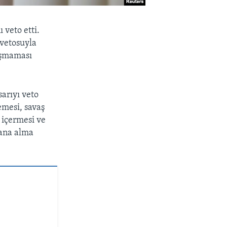
 veto etti.
 vetosuyla
laşmaması
arıyı veto
emesi, savaş
 içermesi ve
lana alma