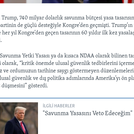
Trump, 740 milyar dolarlık savunma bütçesi yasa tasarısını
 partinin de güçlü desteğiyle Kongre’den geçmişti. Trump’ın
e her yıl Kongre’den geçen tasarının 60 yıldır ilk kez yasa
i.
Savunma Yetki Yasası ya da kısaca NDAA olarak bilinen tas
 olarak, “kritik önemde ulusal güvenlik tedbirlerini içerm
z ve ordumuzun tarihine saygı göstermeyen düzenlemeleri
lusal güvenlik ve dış politika adımlarında Amerika’yı ön p
s düşmesini” gösterdi.
İLGILI HABERLER
"Savunma Yasasını Veto Edeceğim"