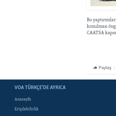
Bu yaptırımla
konulması öng
CAATSA kapsam
Paylaş
LEARNING ENGLISH
BIZI TAKIP EDIN
VOA TÜRKÇE'DE AYRICA
Anasayfa
Erişilebilirlik