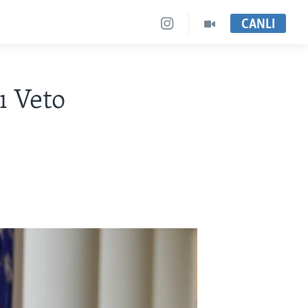
CANLI
ı Veto