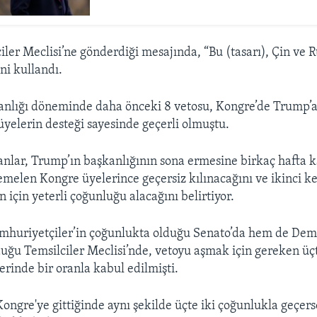
ler Meclisi’ne gönderdiği mesajında, “Bu (tasarı), Çin ve R
ni kullandı.
anlığı döneminde daha önceki 8 vetosu, Kongre’de Trump’a
yelerin desteği sayesinde geçerli olmuştu.
lar, Trump’ın başkanlığının sona ermesine birkaç hafta k
elen Kongre üyelerince geçersiz kılınacağını ve ikinci k
 için yeterli çoğunluğu alacağını belirtiyor.
uriyetçiler’in çoğunlukta olduğu Senato’da hem de Demo
uğu Temsilciler Meclisi’nde, vetoyu aşmak için gereken üçt
rinde bir oranla kabul edilmişti.
ongre'ye gittiğinde aynı şekilde üçte iki çoğunlukla geçers