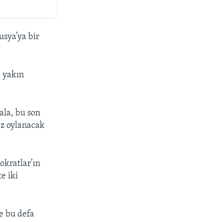
usya’ya bir
 yakın
ala, bu son
ez oylanacak
kratlar’ın
e iki
e bu defa