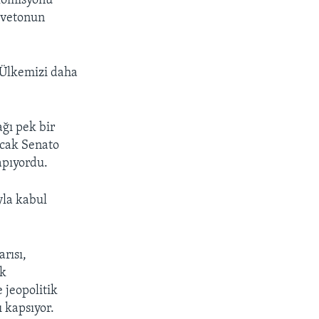
 Komisyonu
e vetonun
. Ülkemizi daha
ğı pek bir
acak Senato
apıyordu.
yla kabul
rısı,
ak
 jeopolitik
ı kapsıyor.