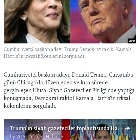
BIZI TAKIP EDIN
HAYATTAN
SANAT
Diller
Cumhuriyetçi başkan adayı Trump Demokrat rakibi Kamala
Harris'in ırksal kökenlerini sorguladı.
Cumhuriyetçi başkan adayı, Donald Trump, Çarşamba
günü Chicago'da düzenlenen ve kısa sürede
gerginleşen Ulusal Siyah Gazeteciler Birliği'nde yaptığı
konuşmada, Demokrat rakibi Kamala Harris'in ırksal
kökenlerini sorguladı.
Trump’ın siyah gazeteciler toplantısında Harris'in ırkını sorgulamasına tepki
by
VOA Türkçe - Haberler