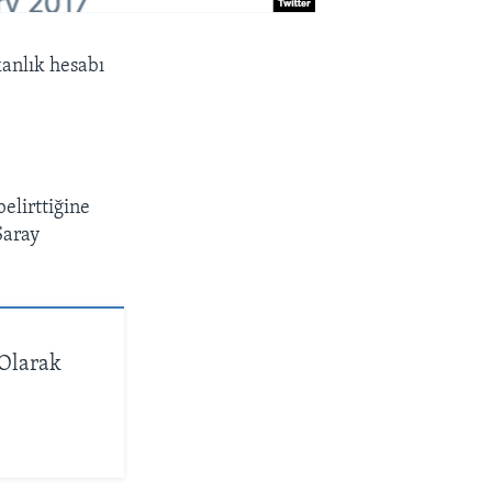
kanlık hesabı
elirttiğine
Saray
 Olarak