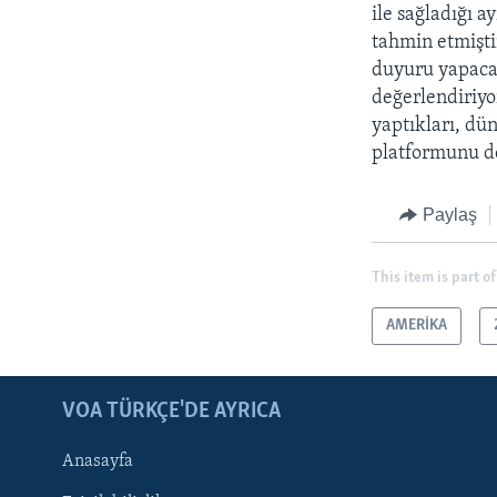
ile sağladığı 
tahmin etmişti
duyuru yapacağ
değerlendiriyo
yaptıkları, dün
platformunu de
Paylaş
This item is part of
AMERİKA
LEARNING ENGLISH
BIZI TAKIP EDIN
VOA TÜRKÇE'DE AYRICA
Anasayfa