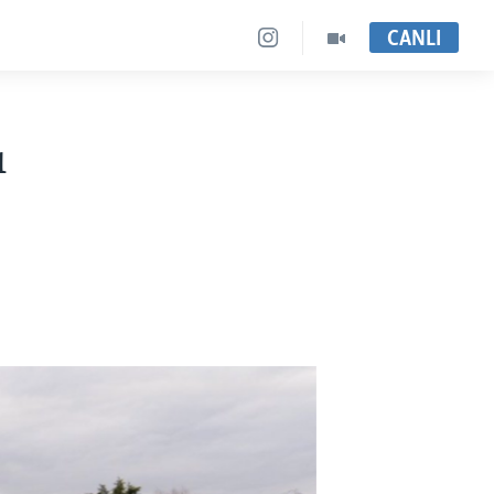
CANLI
ı