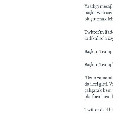
Yazdığı mesajl
başka web sayf
oluşturmak için
Twitter'ın ifa
radikal sola öz
Başkan Trump m
Başkan Trump’ı
"Uzun zamandı
da ileri gitti.
çalışarak beni
platformlarınd
Twitter özel b