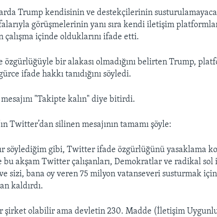
arda Trump kendisinin ve destekçilerinin susturulamayacağ
alarıyla görüşmelerinin yanı sıra kendi iletişim platformla
 çalışma içinde olduklarını ifade etti.
de özgürlüğüyle bir alakası olmadığını belirten Trump, pla
gürce ifade hakkı tanıdığını söyledi.
esajını "Takipte kalın" diye bitirdi.
n Twitter’dan silinen mesajının tamamı şöyle:
r söylediğim gibi, Twitter ifade özgürlüğünü yasaklama 
 Ve bu akşam Twitter çalışanları, Demokratlar ve radikal sol i
 ve sizi, bana oy veren 75 milyon vatanseveri susturmak içi
an kaldırdı.
ir şirket olabilir ama devletin 230. Madde (İletişim Uygunl