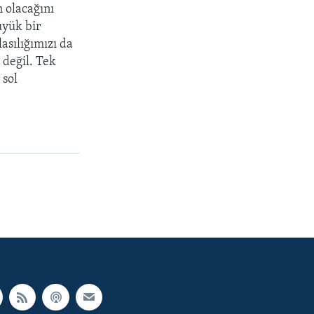
n olacağını
üyük bir
sılığımızı da
 değil. Tek
 sol