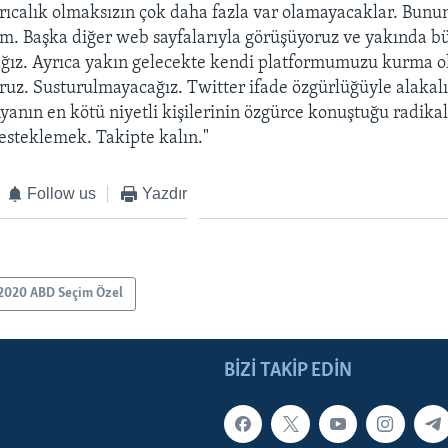
ayrıcalık olmaksızın çok daha fazla var olamayacaklar. Bunu
m. Başka diğer web sayfalarıyla görüşüyoruz ve yakında b
ız. Ayrıca yakın gelecekte kendi platformumuzu kurma ola
ruz. Susturulmayacağız. Twitter ifade özgürlüğüyle alakalı
yanın en kötü niyetli kişilerinin özgürce konuştuğu radikal
steklemek. Takipte kalın."
Follow us
Yazdır
2020 ABD Seçim Özel
BIZI TAKIP EDIN