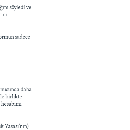
ını söyledi ve
rını
tformun sadece
konusunda daha
le birlikte
n hesabımı
uk Yasası’nın)