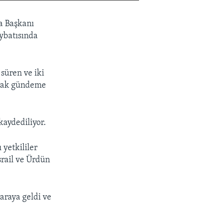
EMBED
PAYLAŞ
a Başkanı
ybatısında
süren ve iki
larak gündeme
kaydediliyor.
 yetkililer
srail ve Ürdün
araya geldi ve