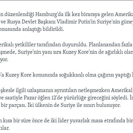
in düzenlendiği Hamburg'da ilk kez biraraya gelen Amerik
e Rusya Devlet Başkanı Vladimir Putin'in Suriye'nin güne
onusunda anlaştığı bildirildi.
ikalı yetkililer tarafından duyuruldu. Planlanandan fazla 
üşmede, Suriye'nin yanı sıra Kuzey Kore'nin de ağırlıklı o
iyor.
'a Kuzey Kore konusunda soğukkanlı olma çağırısı yaptığı 
şkesle ilgili uzlaşmanın ayrıntıları netleşmezken Amerikalı
e saatiyle Pazar öğlen 12'de yürürlüğe gireceğini söyledi. İ
ir parçası. İki ülkenin de Suriye ile sınırı bulunuyor.
kısa bir süre önce de iki lider yuvarlak masa etrafında bir
ılar.