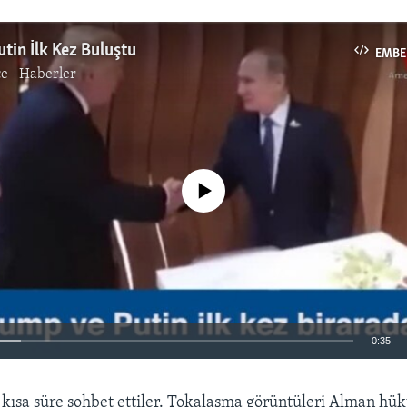
tin İlk Kez Buluştu
EMBE
e - Haberler
No media source currently available
0:35
EMBED
a kısa süre sohbet ettiler. Tokalaşma görüntüleri Alman hü