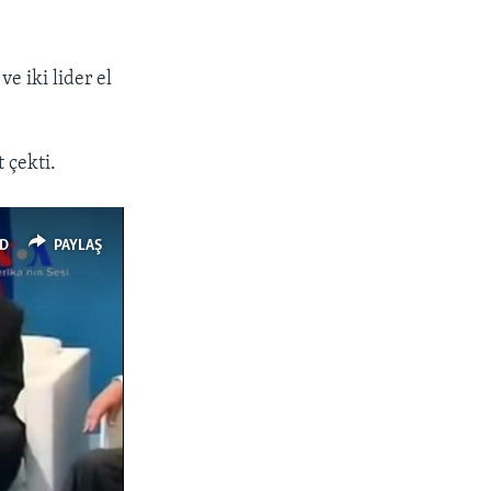
e iki lider el
 çekti.
px
width
D
PAYLAŞ