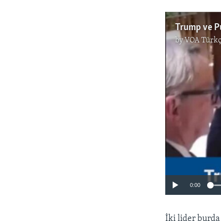
Trump ve Pu
by
VOA Türkç
0:00
İki lider burd