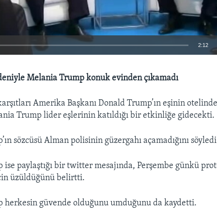
2:12
EMBED
edeniyle Melania Trump konuk evinden çıkamadı
arşıtları Amerika Başkanı Donald Trump’ın eşinin otelind
nia Trump lider eşlerinin katıldığı bir etkinliğe gidecekti.
ın sözcüsü Alman polisinin güzergahı açamadığını söyledi
ise paylaştığı bir twitter mesajında, Perşembe günkü prot
çin üzüldüğünü belirtti.
 herkesin güvende olduğunu umduğunu da kaydetti.