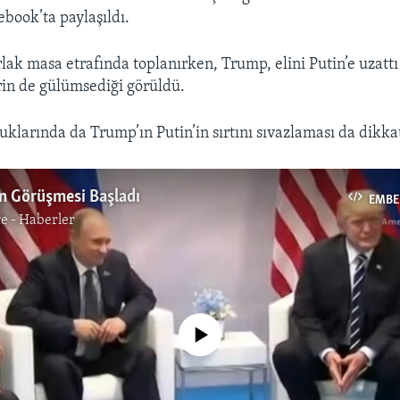
ebook’ta paylaşıldı.
ak masa etrafında toplanırken, Trump, elini Putin’e uzattı v
derin de gülümsediği görüldü.
klarında da Trump’ın Putin’in sırtını sıvazlaması da dikkat
n Görüşmesi Başladı
EMBE
e - Haberler
No media source currently available