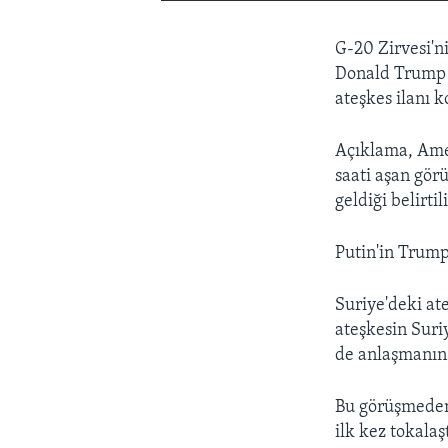
G-20 Zirvesi'n
Donald Trump v
ateşkes ilanı k
Açıklama, Amer
saati aşan gör
geldiği belirtil
Putin'in Trump
Suriye'deki ate
ateşkesin Suriy
de anlaşmanın b
Bu görüşmeden 
ilk kez tokalaşt