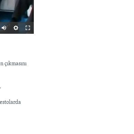
PAYLAŞ
en çıkmasını
.
px
width
estolarda