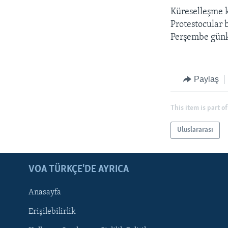
Küreselleşme k
Protestocular 
Perşembe günkü
Paylaş
This item is part of
Uluslararası
LEARNING ENGLISH
BIZI TAKIP EDIN
VOA TÜRKÇE'DE AYRICA
Anasayfa
Erişilebilirlik