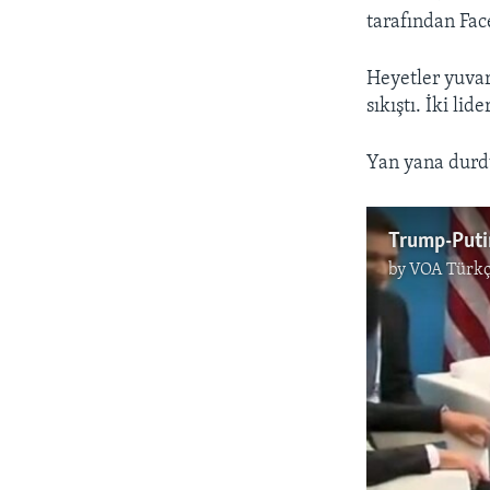
tarafından Fac
Heyetler yuvarl
sıkıştı. İki li
Yan yana durdu
Trump-Puti
by
VOA Türkç