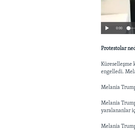
0:00
Protestolar n
Küreselleşme k
engelledi. Mela
Melania Trump’
Melania Trump 
yaralananlar i
Melania Trump