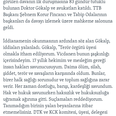
görülen davanın ilk duruşmasına 83 gündür tutuklu
bulunan Doktor Gökalp ve avukatları katıldı. TTB
Başkanı Şebnem Korur Fincancı ve Tabip Odalarının
başkanları da davayı izlemek üzere mahkeme salonuna
geldi.
İddianamenin okunmasının ardından söz alan Gökalp,
iddiaları yalanladı. Gökalp, ”Terör örgütü üyesi
olmakla itham ediliyorum. Vicdanen bunun şaşkınlığı
içerisindeyim. 17 yıllık hekimim ve mesleğim gereği
insan hakları savunucusuyum. Daima ölüm, silah,
şiddet, terör ve savaşların karşısında oldum. Bunlar,
birer halk sağlığı sorunudur ve toplum sağlığına zarar
verir. Her zaman dostluğu, barışı, kardeşliği savundum.
Hak ve hukuk savunurken haksızlık ve hukuksuzluğa
uğramak ağırıma gitti. Suçlamaları reddediyorum.
Tanımadığım birinin yalan beyanlarına itibar
etmemelisiniz. DTK ve KCK komitesi, üyesi, delegesi