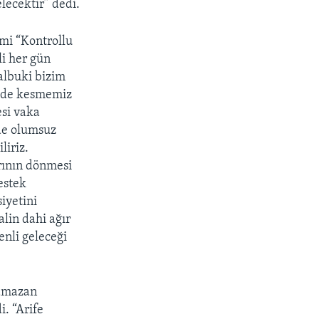
lecektir” dedi.
emi “Kontrollu
li her gün
albuki bizim
rede kesmemiz
si vaka
nde olumsuz
liriz.
rının dönmesi
estek
iyetini
lin dahi ağır
enli geleceği
Ramazan
. “Arife