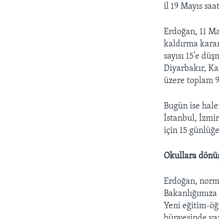
il 19 Mayıs saa
Erdoğan, 11 May
kaldırma karar
sayısı 15’e düş
Diyarbakır, K
üzere toplam 9 
Bugün ise halen
İstanbul, İzmi
için 15 günlüğ
Okullara dönüş
Erdoğan, norm
Bakanlığımıza b
Yeni eğitim-öğ
bünyesinde yaz