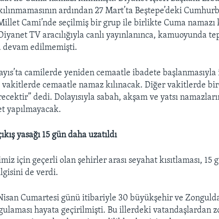
ılınmamasının ardından 27 Mart’ta Beştepe’deki Cumhurb
illet Cami’nde seçilmiş bir grup ile birlikte Cuma namazı k
yanet TV aracılığıyla canlı yayınlanınca, kamuoyunda tep
 devam edilmemişti.
yıs’ta camilerde yeniden cemaatle ibadete başlanmasıyla il
i vakitlerde cemaatle namaz kılınacak. Diğer vakitlerde bi
ecektir” dedi. Dolayısıyla sabah, akşam ve yatsı namazlar
et yapılmayacak.
-çıkış yasağı 15 gün daha uzatıldı
imiz için geçerli olan şehirler arası seyahat kısıtlaması, 15 
lgisini de verdi.
Nisan Cumartesi günü itibariyle 30 büyükşehir ve Zonguldak
ygulaması hayata geçirilmişti. Bu illerdeki vatandaşlardan 