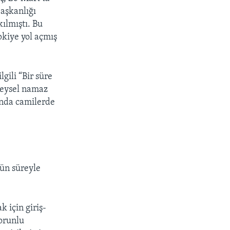
aşkanlığı
ılmıştı. Bu
kiye yol açmış
gili “Bir süre
reysel namaz
ında camilerde
gün süreyle
 için giriş-
zorunlu