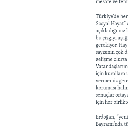
mesafe ve temi
Türkiye’de hen
Sosyal Hayat” o
açıkladığımız 
bu çizgiyi aşa
gerekiyor. Ha
sayısının çok 
gelişme olursa
Vatandaşlarım
için kurallara
vermemiz gerek
koruması halin
sonuçlar ortay
için her birlik
Erdoğan, “yeni
Bayramı’nda tü