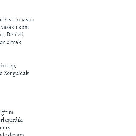
t kısıtlamasını
 yasaklı kent
na, Denizli,
zon olmak
ziantep,
 ve Zonguldak
Eğitim
rlaştırdık.
ğımız
minde devam