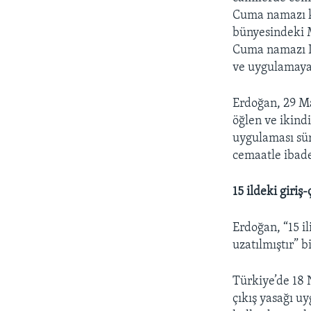
Cuma namazı k
bünyesindeki M
Cuma namazı Di
ve uygulamaya
Erdoğan, 29 Ma
öğlen ve ikind
uygulaması sür
cemaatle ibad
15 ildeki giriş
Erdoğan, “15 il
uzatılmıştır” bi
Türkiye’de 18 
çıkış yasağı u