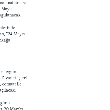
a kısıtlaması
6 Mayıs
ygulanacak.
nlerinde
an, “24 Mayıs
sokağa
arı uygun
 Diyanet İşleri
 cemaat ile
açılacak.
a günü
ş, 20 Mart’ta