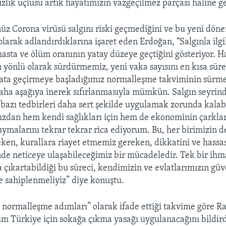
zlik üçlüsü artık hayatımızın vazgeçilmez parçası haline ge
üz Corona virüsü salgını riski geçmediğini ve bu yeni dön
larak adlandırdıklarına işaret eden Erdoğan, “Salgınla ilgi
hasta ve ölüm oranının yatay düzeye geçtiğini gösteriyor. H
ğı yönlü olarak sürdürmemiz, yeni vaka sayısını en kısa sü
yata geçirmeye başladığımız normalleşme takviminin sürme
daha aşağıya inerek sıfırlanmasıyla mümkün. Salgın seyri
 bazı tedbirleri daha sert şekilde uygulamak zorunda kalabi
ızdan hem kendi sağlıkları için hem de ekonominin çarkla
 uymalarını tekrar tekrar rica ediyorum. Bu, her birimizin d
en, kurallara riayet etmemiz gereken, dikkatini ve hassas
de neticeye ulaşabileceğimiz bir mücadeledir. Tek bir ihma
a çıkartabildiği bu süreci, kendimizin ve evlatlarımızın güv
te sahiplenmeliyiz” diye konuştu.
 normalleşme adımları” olarak ifade ettiği takvime göre 
m Türkiye için sokağa çıkma yasağı uygulanacağını bildirdi