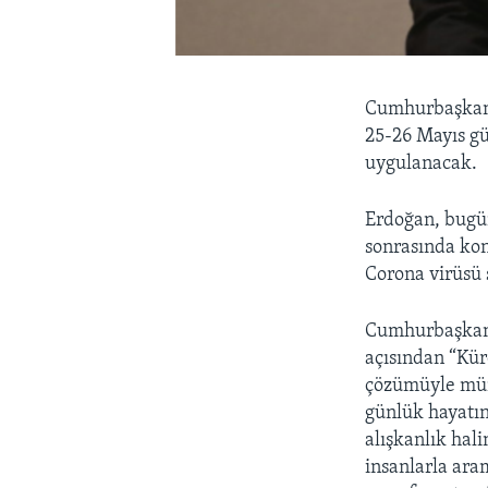
Cumhurbaşkanı
25-26 Mayıs g
uygulanacak.
Erdoğan, bugün
sonrasında kon
Corona virüsü s
Cumhurbaşkanı
açısından “Kür
çözümüyle müm
günlük hayatı
alışkanlık hali
insanlarla ara