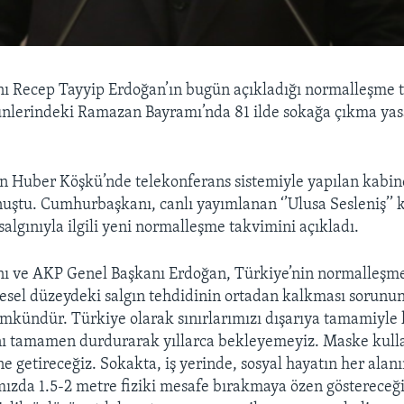
 Recep Tayyip Erdoğan’ın bugün açıkladığı normalleşme t
ünlerindeki Ramazan Bayramı’nda 81 ilde sokağa çıkma yas
 Huber Köşkü’nde telekonferans sistemiyle yapılan kabine
uştu. Cumhurbaşkanı, canlı yayımlanan ‘’Ulusa Sesleniş’’
algınıyla ilgili yeni normalleşme takvimini açıkladı.
 ve AKP Genel Başkanı Erdoğan, Türkiye’nin normalleşme
esel düzeydeki salgın tehdidinin ortadan kalkması sorun
kündür. Türkiye olarak sınırlarımızı dışarıya tamamiyle 
nı tamamen durdurarak yıllarca bekleyemeyiz. Maske kul
ne getireceğiz. Sokakta, iş yerinde, sosyal hayatın her alan
mızda 1.5-2 metre fiziki mesafe bırakmaya özen göstereceğ