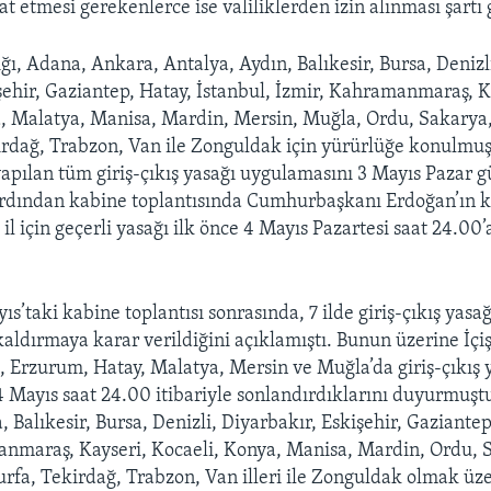
t etmesi gerekenlerce ise valiliklerden izin alınması şartı g
ığı, Adana, Ankara, Antalya, Aydın, Balıkesir, Bursa, Denizl
ehir, Gaziantep, Hatay, İstanbul, İzmir, Kahramanmaraş, K
a, Malatya, Manisa, Mardin, Mersin, Muğla, Ordu, Sakarya
irdağ, Trabzon, Van ile Zonguldak için yürürlüğe konulmuş
 yapılan tüm giriş-çıkış yasağı uygulamasını 3 Mayıs Pazar
Ardından kabine toplantısında Cumhurbaşkanı Erdoğan’ın k
l için geçerli yasağı ilk önce 4 Mayıs Pazartesi saat 24.00
s’taki kabine toplantısı sonrasında, 7 ilde giriş-çıkış yasağ
aldırmaya karar verildiğini açıklamıştı. Bunun üzerine İçiş
, Erzurum, Hatay, Malatya, Mersin ve Muğla’da giriş-çıkış 
 Mayıs saat 24.00 itibariyle sonlandırdıklarını duyurmuşt
Balıkesir, Bursa, Denizli, Diyarbakır, Eskişehir, Gaziantep
anmaraş, Kayseri, Kocaeli, Konya, Manisa, Mardin, Ordu, 
rfa, Tekirdağ, Trabzon, Van illeri ile Zonguldak olmak üz