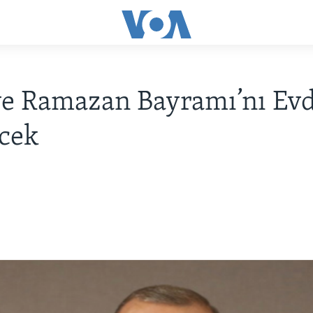
ye Ramazan Bayramı’nı Ev
cek
u