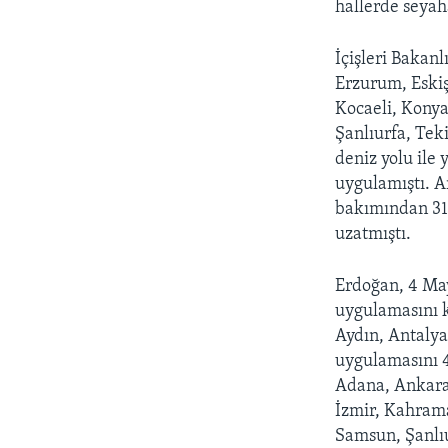
hallerde seyaha
İçişleri Bakanl
Erzurum, Eskiş
Kocaeli, Kony
Şanlıurfa, Tek
deniz yolu ile
uygulamıştı. 
bakımından 31 i
uzatmıştı.
Erdoğan, 4 Mayı
uygulamasını k
Aydın, Antalya
uygulamasını 4
Adana, Ankara, 
İzmir, Kahram
Samsun, Şanlıu