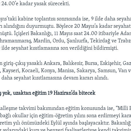
t 24.00’e kadar yasak sürecekti.
ıs’taki kabine toplantısı sonrasında ise, 9 ilde daha seyaha
ı alındığını duyurmuştu. Böylece 20 Mayıs’a kadar seyahat
müştü. İçişleri Bakanlığı, 11 Mayıs saat 24.00 itibariyle Ada
ahramanmaraş, Mardin, Ordu, Şanlıurfa, Tekirdağ ve Trab
ilde seyahat kısıtlamasına son verildiğini bildirmişti.
 giriş-çıkış yasaklı Ankara, Balıkesir, Bursa, Eskişehir, Ga
r, Kayseri, Kocaeli, Konya, Manisa, Sakarya, Samsun, Van
e daha seyahat kısıtlamasına devam kararı alındı.
 yok, uzaktan eğitim 19 Haziran’da bitecek
alleşme takvimi bakımından eğitim konusunda ise, “Milli 
ağlı okullar için eğitim-öğretim yılını sona erdirmeyi kara
retim yılı önümüzdeki Eylül ayında başlayacaktır. Bakanlı
 aylarındaki kurs ve benzeri faaliyetleriyse kendi takvi