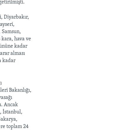
etirilmişti.
i, Diyarbakır,
ayseri,
, Samsun,
 kara, hava ve
 gününe kadar
arar alması
’a kadar
ı
leri Bakanlığı,
yasağı
u. Ancak
, İstanbul,
Sakarya,
ere toplam 24