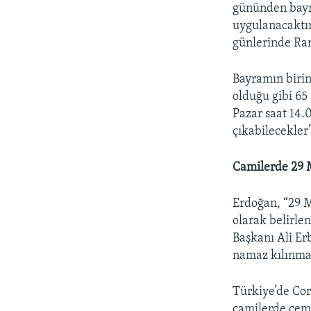
gününden bayr
uygulanacaktır
günlerinde Ra
Bayramın birin
olduğu gibi 65
Pazar saat 14.
çıkabilecekler”
Camilerde 29 
Erdoğan, “29 M
olarak belirle
Başkanı Ali Er
namaz kılınmas
Türkiye’de Cor
camilerde cema