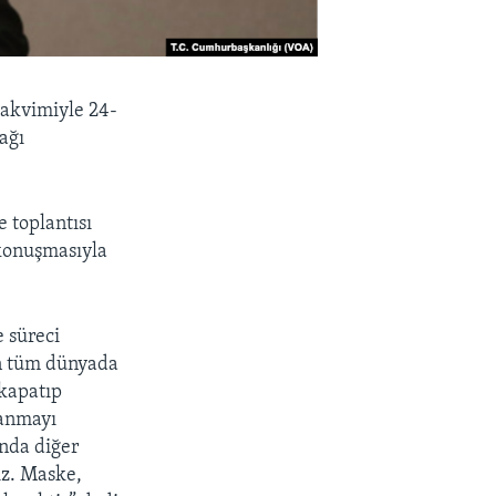
akvimiyle 24-
ağı
 toplantısı
 konuşmasıyla
 süreci
un tüm dünyada
kapatıp
lanmayı
ında diğer
iz. Maske,