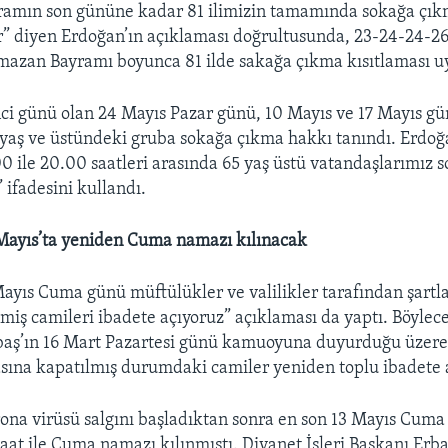
amın son gününe kadar 81 ilimizin tamamında sokağa çıkm
” diyen Erdoğan’ın açıklaması doğrultusunda, 23-24-24-2
mazan Bayramı boyunca 81 ilde sakağa çıkma kısıtlaması u
ci günü olan 24 Mayıs Pazar günü, 10 Mayıs ve 17 Mayıs gü
 yaş ve üstündeki gruba sokağa çıkma hakkı tanındı. Erdoğ
00 ile 20.00 saatleri arasında 65 yaş üstü vatandaşlarımız 
 ifadesini kullandı.
Mayıs’ta yeniden Cuma namazı kılınacak
ayıs Cuma günü müftülükler ve valilikler tarafından şartl
nmiş camileri ibadete açıyoruz” açıklaması da yaptı. Böylece
baş’ın 16 Mart Pazartesi günü kamuoyuna duyurduğu üzere,
ına kapatılmış durumdaki camiler yeniden toplu ibadete 
ona virüsü salgını başladıktan sonra en son 13 Mayıs Cum
at ile Cuma namazı kılınmıştı. Diyanet İşleri Başkanı Erba