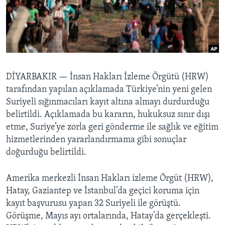
BIZI TAKIP EDIN
HAYATTAN
SANAT
Diller
DİYARBAKIR —
İnsan Hakları İzleme Örgütü (HRW)
tarafından yapılan açıklamada Türkiye’nin yeni gelen
Suriyeli sığınmacıları kayıt altına almayı durdurduğu
belirtildi. Açıklamada bu kararın, hukuksuz sınır dışı
etme, Suriye’ye zorla geri gönderme ile sağlık ve eğitim
hizmetlerinden yararlandırmama gibi sonuçlar
doğurduğu belirtildi.
­­Amerika merkezli İnsan Hakları izleme Örgüt (HRW),
Hatay, Gaziantep ve İstanbul’da geçici koruma için
kayıt başvurusu yapan 32 Suriyeli ile görüştü.
Görüşme, Mayıs ayı ortalarında, Hatay’da gerçekleşti.