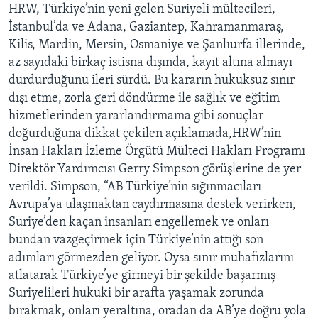
HRW, Türkiye’nin yeni gelen Suriyeli mültecileri,
İstanbul’da ve Adana, Gaziantep, Kahramanmaraş,
Kilis, Mardin, Mersin, Osmaniye ve Şanlıurfa illerinde,
az sayıdaki birkaç istisna dışında, kayıt altına almayı
durdurduğunu ileri sürdü. Bu kararın hukuksuz sınır
dışı etme, zorla geri döndürme ile sağlık ve eğitim
hizmetlerinden yararlandırmama gibi sonuçlar
doğurduğuna dikkat çekilen açıklamada,HRW’nin
İnsan Hakları İzleme Örgütü Mülteci Hakları Programı
Direktör Yardımcısı Gerry Simpson görüşlerine de yer
verildi. Simpson, “AB Türkiye’nin sığınmacıları
Avrupa’ya ulaşmaktan caydırmasına destek verirken,
Suriye’den kaçan insanları engellemek ve onları
bundan vazgeçirmek için Türkiye’nin attığı son
adımları görmezden geliyor. Oysa sınır muhafızlarını
atlatarak Türkiye’ye girmeyi bir şekilde başarmış
Suriyelileri hukuki bir arafta yaşamak zorunda
bırakmak, onları yeraltına, oradan da AB’ye doğru yola