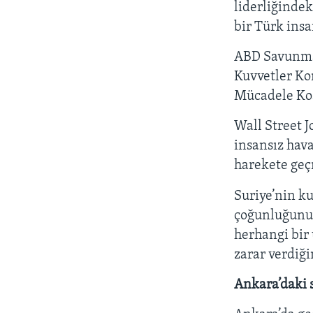
liderliğinde
bir Türk insa
ABD Savunma 
Kuvvetler K
Mücadele Koa
Wall Street J
insansız hava
harekete geç
Suriye’nin k
çoğunluğunu 
herhangi bir 
zarar verdiği
Ankara’daki 