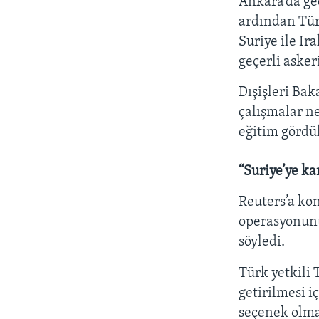
Ankara’da ge
ardından Türk
Suriye ile Ir
geçerli asker
Dışişleri Bak
çalışmalar ne
eğitim gördük
“Suriye’ye k
Reuters’a kon
operasyonunu
söyledi.
Türk yetkili 
getirilmesi 
seçenek olma