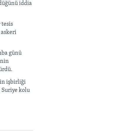
ldüğünü iddia
 tesis
 askeri
mba günü
’nin
ürdü.
 işbirliği
 Suriye kolu