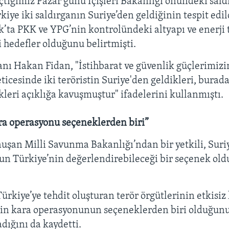
çtiğimiz Pazar günü İçişleri Bakanlığı önündeki sald
iye iki saldırganın Suriye’den geldiğinin tespit edil
ak’ta PKK ve YPG’nin kontrolündeki altyapı ve enerji 
i hedefler olduğunu belirtmişti.
anı Hakan Fidan, "İstihbarat ve güvenlik güçlerimizi
ticesinde iki teröristin Suriye'den geldikleri, burada
leri açıklığa kavuşmuştur" ifadelerini kullanmıştı.
ara operasyonu seçeneklerden biri”
uşan Milli Savunma Bakanlığı’ndan bir yetkili, Suri
n Türkiye’nin değerlendirebileceği bir seçenek ol
Türkiye’ye tehdit oluşturan terör örgütlerinin etkisiz
için kara operasyonunun seçeneklerden biri olduğunu
dığını da kaydetti.