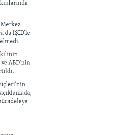
akınlarında
u Merkez
 da IŞİD’le
gelmedi.
kilinin
ı ve ABD'nin
tildi.
üçleri’nin
 açıklamada,
 mücadeleye