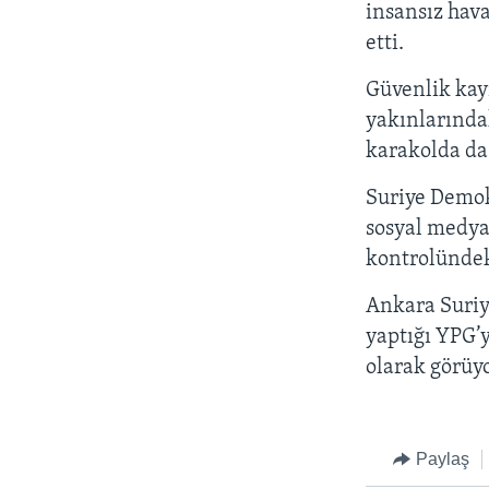
insansız hava
etti.
Güvenlik kayn
yakınlarındak
karakolda da 
Suriye Demo
sosyal medya
kontrolündeki
Ankara Suriy
yaptığı YPG’y
olarak görüyo
Paylaş