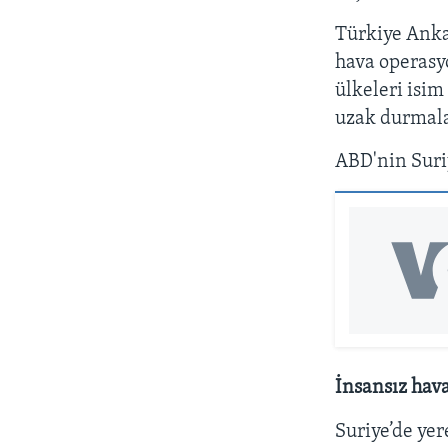
Türkiye Anka
hava operasyo
ülkeleri isi
uzak durmala
ABD'nin Suri
İnsansız hava
Suriye’de ye