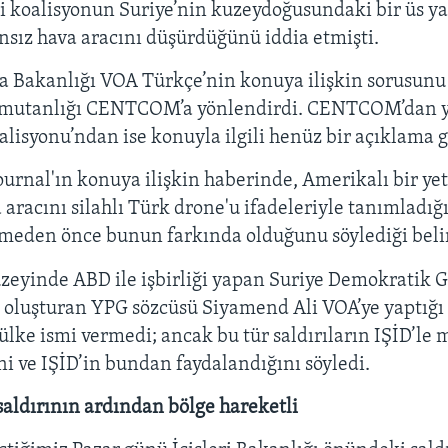
ki koalisyonun Suriye’nin kuzeydoğusundaki bir üs y
nsız hava aracını düşürdüğünü iddia etmişti.
Bakanlığı VOA Türkçe’nin konuya ilişkin sorusun
omutanlığı CENTCOM’a yönlendirdi. CENTCOM’dan ya
lisyonu’ndan ise konuyla ilgili henüz bir açıklama 
ournal'ın konuya ilişkin haberinde, Amerikalı bir yet
 aracını silahlı Türk drone'u ifadeleriyle tanımladığ
meden önce bunun farkında olduğunu söylediği belir
uzeyinde ABD ile işbirliği yapan Suriye Demokratik G
oluşturan YPG sözcüsü Siyamend Ali VOA’ye yaptığı
ülke ismi vermedi; ancak bu tür saldırıların IŞİD’le
ni ve IŞİD’in bundan faydalandığını söyledi.
saldırının ardından bölge hareketli