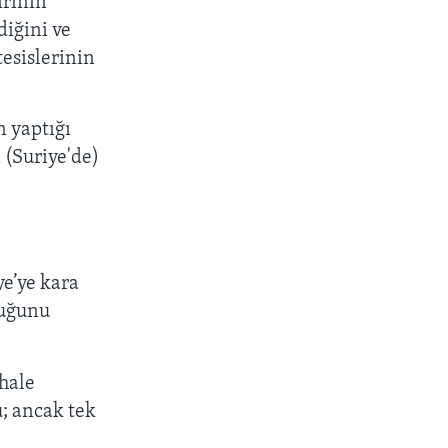
ırının
diğini ve
tesislerinin
n yaptığı
 (Suriye'de)
ye’ye kara
duğunu
 hale
; ancak tek