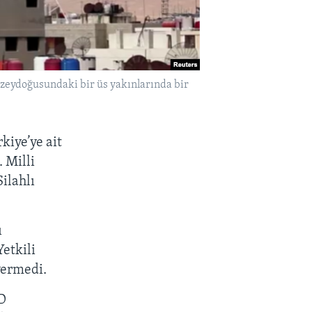
uzeydoğusundaki bir üs yakınlarında bir
kiye’ye ait
 Milli
ilahlı
ı
Yetkili
vermedi.
BD