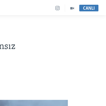
CANLI
nsız