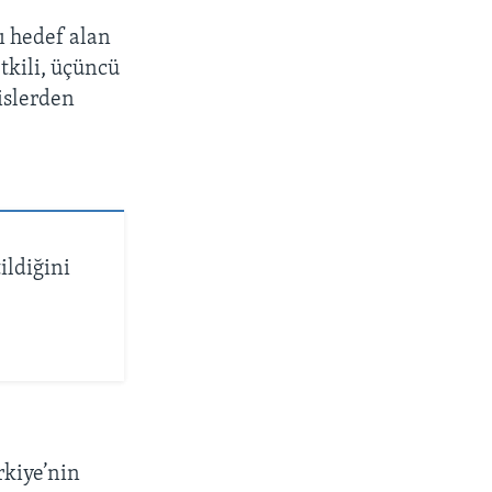
ı hedef alan
tkili, üçüncü
islerden
ildiğini
rkiye’nin