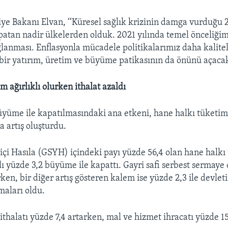
ye Bakanı Elvan, ‘‘Küresel sağlık krizinin damga vurduğu 
tan nadir ülkelerden olduk. 2021 yılında temel önceliğimi
ağlanması. Enflasyonla mücadele politikalarımız daha kalitel
 bir yatırım, üretim ve büyüme patikasının da önünü açacak
 ağırlıklı olurken ithalat azaldı
üyüme ile kapatılmasındaki ana etkeni, hane halkı tüketi
 artış oluşturdu.
tiçi Hasıla (GSYH) içindeki payı yüzde 56,4 olan hane halkı
lı yüzde 3,2 büyüme ile kapattı. Gayri safi serbest sermay
ken, bir diğer artış gösteren kalem ise yüzde 2,3 ile devlet
aları oldu.
ithalatı yüzde 7,4 artarken, mal ve hizmet ihracatı yüzde 1