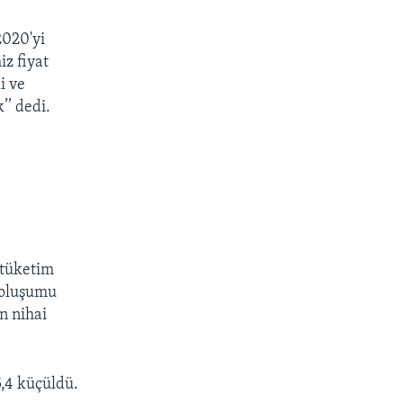
2020'yi
z fiyat
i ve
’’ dedi.
m
 tüketim
e oluşumu
in nihai
5,4 küçüldü.