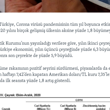
Türkiye, Corona virüsü pandemisinin tüm yıl boyunca etkis
2020 yılını birçok gelişmiş ülkenin aksine yüzde 1,8 büyümey
stik Kurumu’nun yayınladığı verilere göre, yılın ikinci çeyr
Türkiye ekonomisi, yılın üçüncü çeyreğinde yüzde 6,3 büy
onra son çeyrekte de yüzde 5,9 büyüdü.
e rakamının pozitif seyrini sürdürmesi, piyasalarda da e
n haftayı 7,42’den kapatan Amerikan doları/TL kuru 7,35’le
da ilk seansta yüzde 1,8 artış gösterdi.