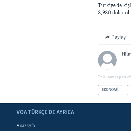
Türkiye’de kiş
8,980 dolar ol
Paylaş
Hilm
This item is part of
EKONOMİ
LEARNING ENGLISH
BIZI TAKIP EDIN
VOA TÜRKÇE'DE AYRICA
Anasayfa