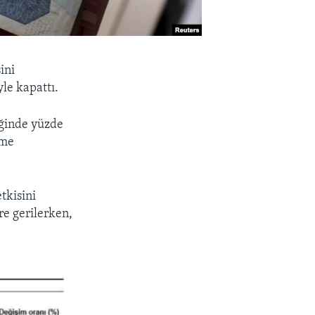
ini
le kapattı.
eğinde yüzde
üme
tkisini
re gerilerken,