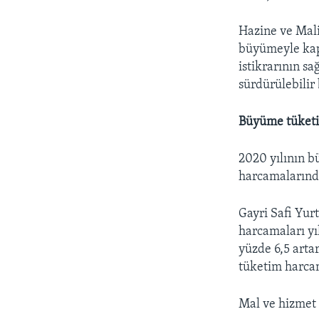
Hazine ve Mali
büyümeyle kapa
istikrarının s
sürdürülebilir
Büyüme tüketim
2020 yılının b
harcamalarında
Gayri Safi Yur
harcamaları yı
yüzde 6,5 artar
tüketim harcam
Mal ve hizmet 