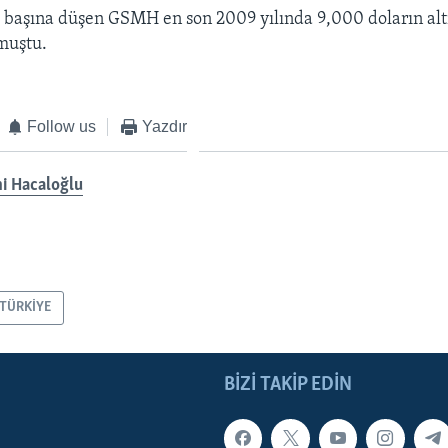
i başına düşen GSMH en son 2009 yılında 9,000 doların al
muştu.
Follow us
Yazdır
i Hacaloğlu
TÜRKİYE
BIZI TAKIP EDIN