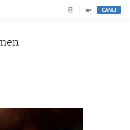
CANLI
ğmen