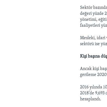
Sektör bazında
değeri yüzde 21
yönetimi, eğiti
faaliyetleri y
Mesleki, idari 
sektörü ise yü
Kişi başına dü
Ancak kişi baş
gerileme 2020 
2016 yılında 1
2018’de 9,693 
hesaplandı.