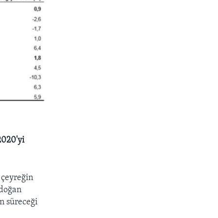
2020'yi
 çeyreğin
rdoğan
n süreceği