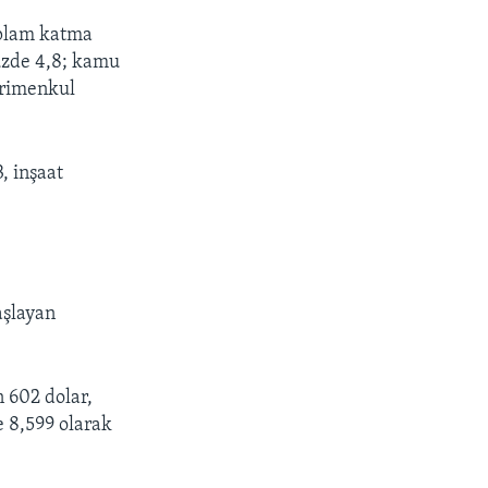
toplam katma
yüzde 4,8; kamu
ayrimenkul
, inşaat
aşlayan
n 602 dolar,
e 8,599 olarak