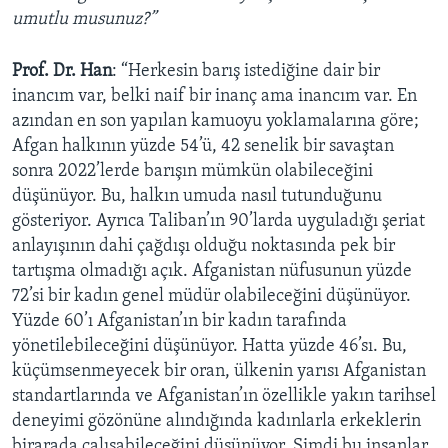
umutlu musunuz?”
Prof. Dr. Han
: “Herkesin barış istediğine dair bir
inancım var, belki naif bir inanç ama inancım var. En
azından en son yapılan kamuoyu yoklamalarına göre;
Afgan halkının yüzde 54’ü, 42 senelik bir savaştan
sonra 2022’lerde barışın mümkün olabileceğini
düşünüyor. Bu, halkın umuda nasıl tutunduğunu
gösteriyor. Ayrıca Taliban’ın 90’larda uyguladığı şeriat
anlayışının dahi çağdışı olduğu noktasında pek bir
tartışma olmadığı açık. Afganistan nüfusunun yüzde
72’si bir kadın genel müdür olabileceğini düşünüyor.
Yüzde 60’ı Afganistan’ın bir kadın tarafında
yönetilebileceğini düşünüyor. Hatta yüzde 46’sı. Bu,
küçümsenmeyecek bir oran, ülkenin yarısı Afganistan
standartlarında ve Afganistan’ın özellikle yakın tarihsel
deneyimi gözönüne alındığında kadınlarla erkeklerin
birarada çalışabileceğini düşünüyor. Şimdi bu insanlar