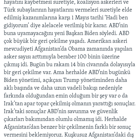
hayatını kaybetmesi suretiyle, koalisyon askerleri ve
Türk subaylarının hayatlarını vermeleri suretiyle elde
edilmiş kazanımlarına karşı 1 Mayıs tarihi ‘Hadi ben
gidiyorum’ diye alelacele verilmiş bir karar. ABD’nin
buna uyamayacağını yeni Başkan Biden söyledi. ABD
çok büyük bir geri çekilme yaşadı. Amerikan askeri
mevcudiyeti Afganistan’da Obama zamanında yapılan
asker sayısı arttımıyla beraber 100 binin üzerine
çıkmış idi. Bugün bu rakam 14 bin civarında dolayısıyla
bir geri çekilme var. Ama herhalde ABD’nin bugünkü
Biden yönetimi, açıkçası Trump yönetiminden daha
aklı başında ve daha uzun vadeli bakışı nedeniyle
farkında olduğundan emin olduğum bir şey var o da
Irak’tan apar topar çekilmiş olmanın yarattığı sonuçlar.
Irak’taki sonuçlar ABD’nin savunma ve güvenlik
çıkarları bakımından olumlu olmamış idi. Herhalde
Afganistan’dan benzer bir çekilmenin farklı bir sonuç
vermesini beklemiyoruz. Kuşkusuz Afganistan’daki dış