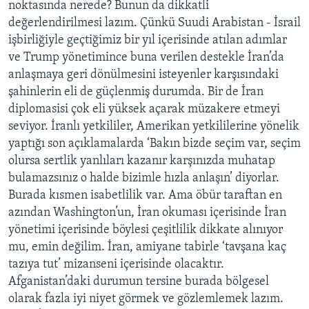
noktasında nerede? Bunun da dikkatli
değerlendirilmesi lazım. Çünkü Suudi Arabistan - İsrail
işbirliğiyle geçtiğimiz bir yıl içerisinde atılan adımlar
ve Trump yönetimince buna verilen destekle İran’da
anlaşmaya geri dönülmesini isteyenler karşısındaki
şahinlerin eli de güçlenmiş durumda. Bir de İran
diplomasisi çok eli yüksek açarak müzakere etmeyi
seviyor. İranlı yetkililer, Amerikan yetkililerine yönelik
yaptığı son açıklamalarda ‘Bakın bizde seçim var, seçim
olursa sertlik yanlıları kazanır karşınızda muhatap
bulamazsınız o halde bizimle hızla anlaşın’ diyorlar.
Burada kısmen isabetlilik var. Ama öbür taraftan en
azından Washington’un, İran okuması içerisinde İran
yönetimi içerisinde böylesi çeşitlilik dikkate alınıyor
mu, emin değilim. İran, amiyane tabirle ‘tavşana kaç
tazıya tut’ mizanseni içerisinde olacaktır.
Afganistan’daki durumun tersine burada bölgesel
olarak fazla iyi niyet görmek ve gözlemlemek lazım.