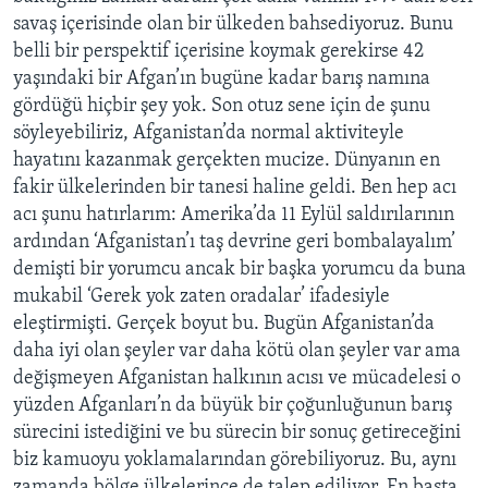
savaş içerisinde olan bir ülkeden bahsediyoruz. Bunu
belli bir perspektif içerisine koymak gerekirse 42
yaşındaki bir Afgan’ın bugüne kadar barış namına
gördüğü hiçbir şey yok. Son otuz sene için de şunu
söyleyebiliriz, Afganistan’da normal aktiviteyle
hayatını kazanmak gerçekten mucize. Dünyanın en
fakir ülkelerinden bir tanesi haline geldi. Ben hep acı
acı şunu hatırlarım: Amerika’da 11 Eylül saldırılarının
ardından ‘Afganistan’ı taş devrine geri bombalayalım’
demişti bir yorumcu ancak bir başka yorumcu da buna
mukabil ‘Gerek yok zaten oradalar’ ifadesiyle
eleştirmişti. Gerçek boyut bu. Bugün Afganistan’da
daha iyi olan şeyler var daha kötü olan şeyler var ama
değişmeyen Afganistan halkının acısı ve mücadelesi o
yüzden Afganları’n da büyük bir çoğunluğunun barış
sürecini istediğini ve bu sürecin bir sonuç getireceğini
biz kamuoyu yoklamalarından görebiliyoruz. Bu, aynı
zamanda bölge ülkelerince de talep ediliyor. En başta