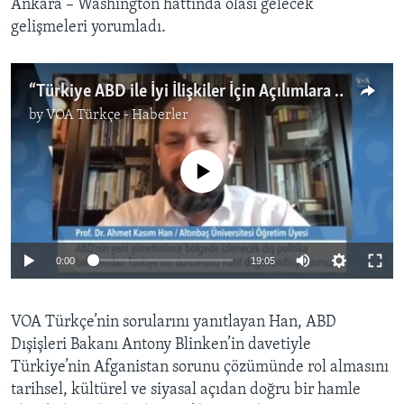
Ankara – Washington hattında olası gelecek
gelişmeleri yorumladı.
“Türkiye ABD ile İyi İlişkiler İçin Açılımlara Başlamış Görünüyor”
by
VOA Türkçe - Haberler
No media source currently available
0:00
19:05
VOA Türkçe’nin sorularını yanıtlayan Han, ABD
Dışişleri Bakanı Antony Blinken’in davetiyle
Türkiye’nin Afganistan sorunu çözümünde rol almasını
tarihsel, kültürel ve siyasal açıdan doğru bir hamle