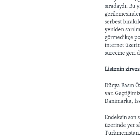
sıradaydı. Bu 
gerilemesinden
serbest bırakı
yeniden sarılm
görmedikçe pol
internet üzeri
sürecine geri d
Listenin zirve
Dünya Basın Öz
var. Geçtiğimiz
Danimarka, İsv
Endeksin son s
üzerinde yer al
Türkmenistan