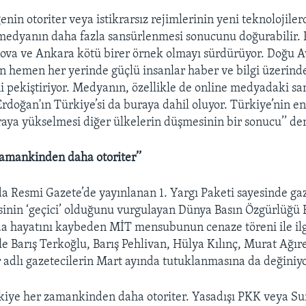
nin otoriter veya istikrarsız rejimlerinin yeni teknolojiler
medyanın daha fazla sansürlenmesi sonucunu doğurabilir. B
kova ve Ankara kötü birer örnek olmayı sürdürüyor. Doğu 
 hemen her yerinde güçlü insanlar haber ve bilgi üzerind
i pekiştiriyor. Medyanın, özellikle de online medyadaki sa
rdoğan'ın Türkiye’si da buraya dahil oluyor. Türkiye’nin en
ıraya yükselmesi diğer ülkelerin düşmesinin bir sonucu’’ de
zamankinden daha otoriter’’
a Resmi Gazete’de yayınlanan 1. Yargı Paketi sayesinde gaz
sinin ‘geçici’ olduğunu vurgulayan Dünya Basın Özgürlüğü
da hayatını kaybeden MİT mensubunun cenaze töreni ile ilgi
e Barış Terkoğlu, Barış Pehlivan, Hülya Kılınç, Murat Ağıre
 adlı gazetecilerin Mart ayında tutuklanmasına da değiniyo
kiye her zamankinden daha otoriter. Yasadışı PKK veya Su