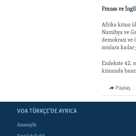
Fransa ve İngi
Afrika kıtası 
Namibya ve Ga
demokrasi ve ö
sıralara kadar
Endekste 42. s
kıtasında bası
Paylaş
LEARNING ENGLISH
BIZI TAKIP EDIN
VOA TÜRKÇE'DE AYRICA
Anasayfa