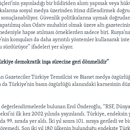
leri’nin yayınladığı bir bildiriden alıntı yapmak veya hü
ikalarına sosyal medya üzerinden itiraz dillendirmek doğr
 sonuçlanabiliyor. Güvenlik politikalarına uymak doğruda
 kapatılmış olan Odatv muhabiri olmak üzere altı gazetecinin
 nedeniyle hapse atılması örneklerden sadece biri. Rusya’nı
e’nin komşuları da daha ayrıntılı yöntemler kullanarak inte
 sürdürüyor’’ ifadeleri yer alıyor.
ürkiye demokratik inşa sürecine geri dönmelidir’’
n Gazeteciler Türkiye Temsilcisi ve Bianet medya özgürlü
 da Türkiye’nin basın özgürlüğü alanındaki karnesinin dü
 değerlendirmelerde bulunan Erol Önderoğlu, ‘‘RSF, Dünya
ksi’ni ilk kez 2002 yılında yayınlandı. Türkiye, endeksin 
ada 99. sırada yer aldı. İki yıl sonra 101. sıraya geriledi ve b
 göremedi. Son iki yıl 180 ülkenin bulunduğu endekste Türk