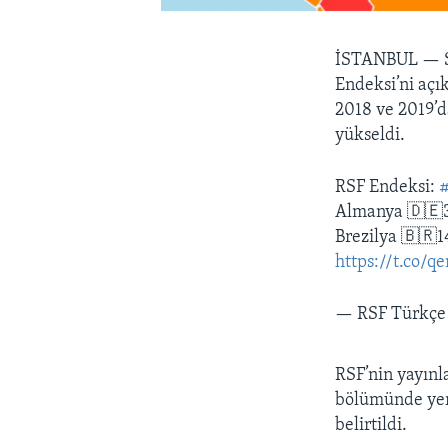
İSTANBUL —
Endeksi’ni açık
2018 ve 2019’d
yükseldi.
RSF Endeksi:
Almanya 🇩🇪3
Brezilya 🇧🇷1
https://t.co/
— RSF Türkçe
RSF’nin yayınl
bölümünde yer 
belirtildi.