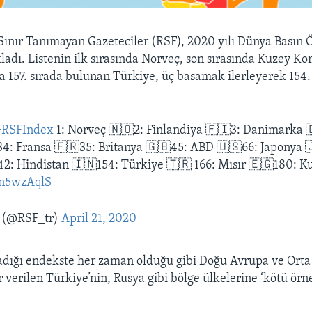
Sınır Tanımayan Gazeteciler (RSF), 2020 yılı Dünya Basın 
ladı. Listenin ilk sırasında Norveç, son sırasında Kuzey Ko
a 157. sırada bulunan Türkiye, üç basamak ilerleyerek 154.
#RSFIndex
1: Norveç 🇳🇴2: Finlandiya 🇫🇮3: Danimarka 
4: Fransa 🇫🇷35: Britanya 🇬🇧45: ABD 🇺🇸66: Japonya 
42: Hindistan 🇮🇳154: Türkiye 🇹🇷 166: Mısır 🇪🇬180: K
qen5wzAqlS
 (@RSF_tr)
April 21, 2020
adığı endekste her zaman olduğu gibi Doğu Avrupa ve Orta
verilen Türkiye’nin, Rusya gibi bölge ülkelerine ‘kötü örn