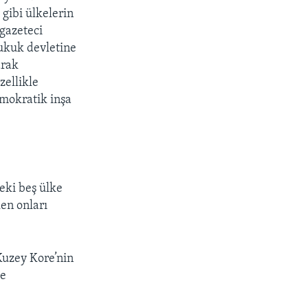
 gibi ülkelerin
 gazeteci
hukuk devletine
arak
zellikle
emokratik inşa
eki beş ülke
ken onları
Kuzey Kore’nin
ve