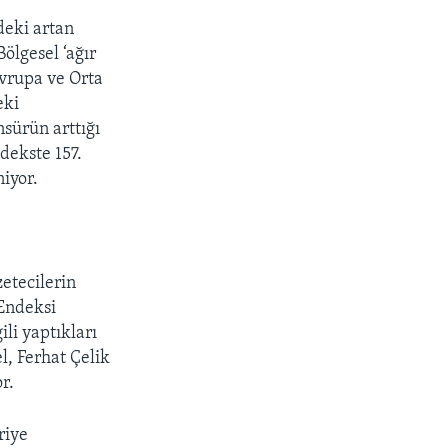
deki artan
ölgesel ‘ağır
Avrupa ve Orta
eki
nsürün arttığı
dekste 157.
niyor.
etecilerin
 Endeksi
li yaptıkları
l, Ferhat Çelik
r.
riye