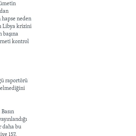
kümetin
udan
n hapse neden
 Libya krizini
n başına
rneti kontrol
ğü raportörü
zelmediğini
 Basın
yayınlandığı
ir daha bu
iye 157.