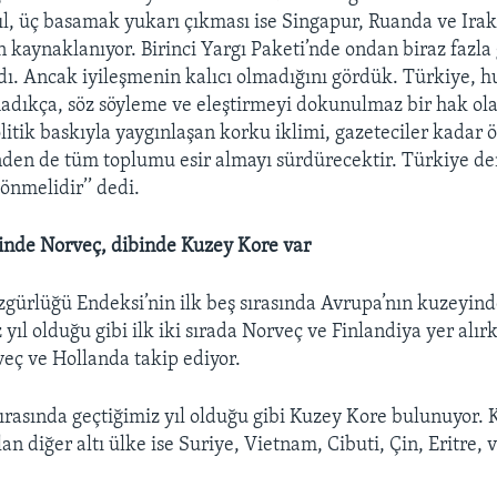
yıl, üç basamak yukarı çıkması ise Singapur, Ruanda ve Irak
 kaynaklanıyor. Birinci Yargı Paketi’nde ondan biraz fazla
ldı. Ancak iyileşmenin kalıcı olmadığını gördük. Türkiye, 
adıkça, söz söyleme ve eleştirmeyi dokunulmaz bir hak ol
itik baskıyla yaygınlaşan korku iklimi, gazeteciler kadar ö
nden de tüm toplumu esir almayı sürdürecektir. Türkiye d
önmelidir’’ dedi.
sinde Norveç, dibinde Kuzey Kore var
gürlüğü Endeksi’nin ilk beş sırasında Avrupa’nın kuzeyind
 yıl olduğu gibi ilk iki sırada Norveç ve Finlandiya yer alır
eç ve Hollanda takip ediyor.
ırasında geçtiğimiz yıl olduğu gibi Kuzey Kore bulunuyor. 
an diğer altı ülke ise Suriye, Vietnam, Cibuti, Çin, Eritre, 
.