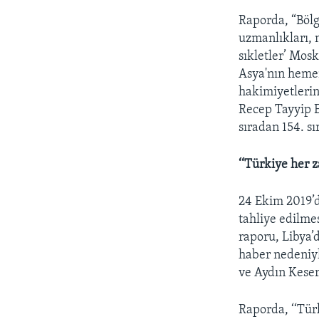
Raporda, “Bölge
uzmanlıkları, 
sıkletler’ Mos
Asya'nın hemen
hakimiyetlerin
Recep Tayyip E
sıradan 154. s
‘‘Türkiye her 
24 Ekim 2019’d
tahliye edilme
raporu, Libya’
haber nedeniyl
ve Aydın Keser
Raporda, ‘‘Tür