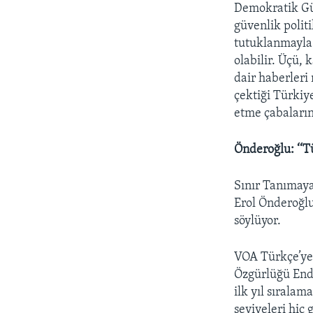
Demokratik Güç
güvenlik polit
tutuklanmayla
olabilir. Üçü,
dair haberleri
çektiği Türkiy
etme çabalarını
Önderoğlu: ‘‘T
Sınır Tanımaya
Erol Önderoğlu
söylüyor.
VOA Türkçe’ye
Özgürlüğü Ende
ilk yıl sıralam
seviyeleri hiç