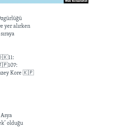
Özgürlüğü
re yer alırken
 sıraya
🇰11:
🇯🇵107:
uzey Kore 🇰🇵
 Asya
ek’ olduğu