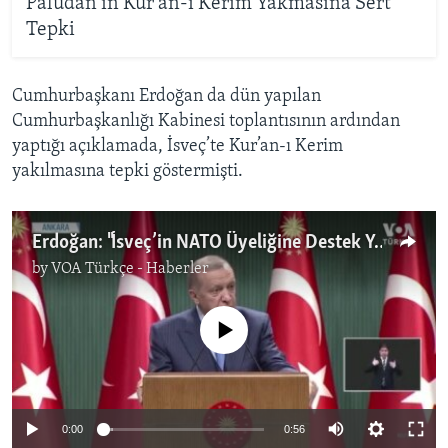
Paludan'ın Kur'an-ı Kerim Yakmasına Sert
Tepki
Cumhurbaşkanı Erdoğan da dün yapılan
Cumhurbaşkanlığı Kabinesi toplantısının ardından
yaptığı açıklamada, İsveç’te Kur’an-ı Kerim
yakılmasına tepki göstermişti.
Erdoğan: "İsveç’in NATO Üyeliğine Destek Yok"
by
VOA Türkçe - Haberler
No media source currently available
0:00
0:56