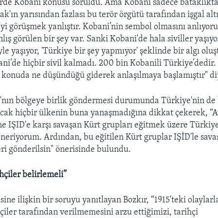
erde Kobani konusu soruldu. Ama Kobani sadece bataklıkta
Irak'ın yarısından fazlası bu terör örgütü tarafından işgal a
yi görüşmek yanlıştır. Kobani’nin sembol olmasını anlıyo
ış görülen bir şey var. Sanki Kobani'de hala siviller yaşıy
le yaşıyor, 'Türkiye bir şey yapmıyor' şeklinde bir algı olu
ani’de hiçbir sivil kalmadı. 200 bin Kobanili Türkiye’dedir
 konuda ne düşündüğü giderek anlaşılmaya başlamıştır" di
a'nın bölgeye birlik göndermesi durumunda Türkiye'nin de
ncak hiçbir ülkenin buna yanaşmadığına dikkat çekerek, “A
e IŞID'e karşı savaşan Kürt grupları eğitmek üzere Türki
öneriyorum. Ardından, bu eğitilen Kürt gruplar IŞİD'le sava
eri gönderilsin" önerisinde bulundu.
hçiler belirlemeli”
ne ilişkin bir soruyu yanıtlayan Bozkır, “1915'teki olaylarla
çiler tarafından verilmemesini arzu ettiğimizi, tarihçi