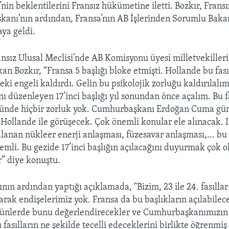
’nin beklentilerini Fransız hükümetine iletti. Bozkır, Frans
kanı’nın ardından, Fransa’nın AB İşlerinden Sorumlu Bak
aya geldi.
nsız Ulusal Meclisi’nde AB Komisyonu üyesi milletvekilleri
an Bozkır, “Fransa 5 başlığı bloke etmişti. Hollande bu fası
eki engeli kaldırdı. Gelin bu psikolojik zorluğu kaldırılal
nı düzenleyen 17’inci başlığı yıl sonundan önce açalım. Bu f
nünde hiçbir zorluk yok. Cumhurbaşkanı Erdoğan Cuma gün
 Hollande ile görüşecek. Çok önemli konular ele alınacak. I
alanan nükleer enerji anlaşması, füzesavar anlaşması,... bu
nemli. Bu gezide 17’inci başlığın açılacağını duyurmak çok o
r” diye konuştu.
ının ardından yaptığı açıklamada, "Bizim, 23 ile 24. fasıllar 
 olarak endişelerimiz yok. Fransa da bu başlıkların açılabilec
nlerde bunu değerlendirecekler ve Cumhurbaşkanımızın 
 fasılların ne şekilde tecelli edeceklerini birlikte öğrenmiş