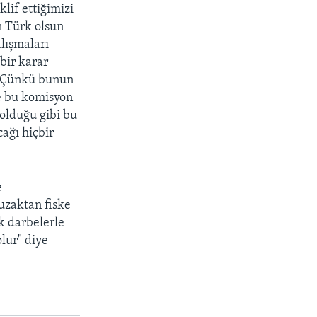
if ettiğimizi
n Türk olsun
lışmaları
bir karar
r. Çünkü bunun
de bu komisyon
olduğu gibi bu
ağı hiçbir
e
 uzaktan fiske
k darbelerle
lur" diye