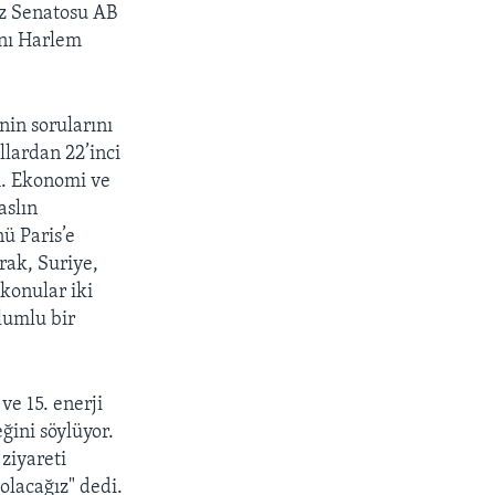
ız Senatosu AB
anı Harlem
nin sorularını
llardan 22’inci
ım. Ekonomi ve
aslın
ü Paris’e
rak, Suriye,
 konular iki
lumlu bir
ve 15. enerji
eğini söylüyor.
ziyareti
 olacağız" dedi.