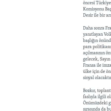
öncesi Türkiye
Komisyonu Baş
Desir ile bir ar
Daha sonra Fra
yanıtlayan Volk
başlığın önünd
para politikası
açılmasının ö
gelecek, Sayın
Fransa ile imz
ülke için de ö
sinyal olacaktı
Bozkır, toplant
faslıyla ilgili
Önümüzdeki gü
sırasında da bu