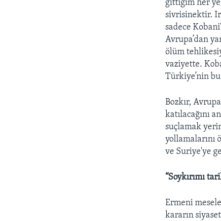
gittiğim her y
sivrisinektir. 
sadece Kobani'
Avrupa’dan yanl
ölüm tehlikesiy
vaziyette. Kob
Türkiye’nin bu
Bozkır, Avrup
katılacağını a
suçlamak yerin
yollamalarını 
ve Suriye'ye g
“Soykırımı tari
Ermeni meselesi
kararın siyaset