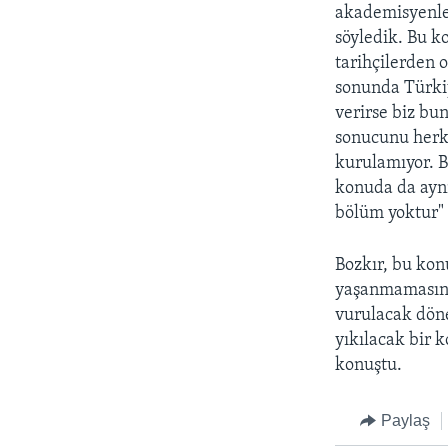
akademisyenler
söyledik. Bu k
tarihçilerden 
sonunda Türkiy
verirse biz bu
sonucunu herke
kurulamıyor. B
konuda da aynı
bölüm yoktur" 
Bozkır, bu kon
yaşanmamasını 
vurulacak döne
yıkılacak bir 
konuştu.
Paylaş