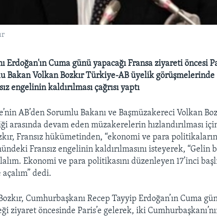
ır
Erdoğan'ın Cuma günü yapacağı Fransa ziyareti öncesi Pa
 Bakan Volkan Bozkır Türkiye-AB üyelik görüşmelerinde 17
ız engelinin kaldırılması çağrısı yaptı
e’nin AB’den Sorumlu Bakanı ve Başmüzakereci Volkan Boz
liği arasında devam eden müzakerelerin hızlandırılması içi
ozkır, Fransız hükümetinden, “ekonomi ve para politikaları
önündeki Fransız engelinin kaldırılmasını isteyerek, “Gelin 
lalım. Ekonomi ve para politikasını düzenleyen 17’inci başlı
 açalım” dedi.
Bozkır, Cumhurbaşkanı Recep Tayyip Erdoğan’ın Cuma gün
eği ziyaret öncesinde Paris’e gelerek, iki Cumhurbaşkanı’n