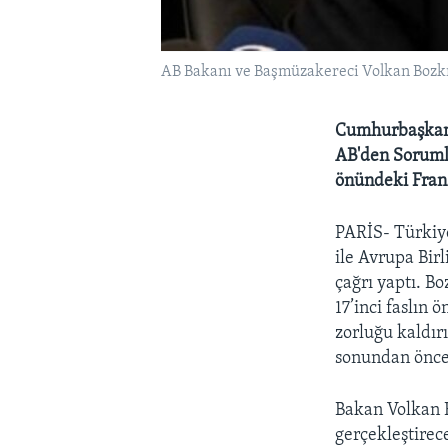
AB Bakanı ve Başmüzakereci Volkan Bozk
Cumhurbaşkanı 
AB'den Sorumlu
önündeki Frans
PARİS- Türkiy
ile Avrupa Bir
çağrı yaptı. B
17’inci faslın 
zorluğu kaldırı
sonundan önce
Bakan Volkan 
gerçekleştirec