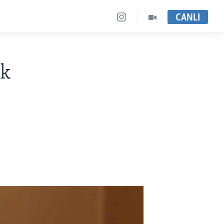
CANLI
ak