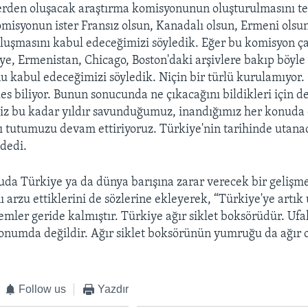
den oluşacak araştırma komisyonunun oluşturulmasını tekl
omisyonun ister Fransız olsun, Kanadalı olsun, Ermeni olsu
oluşmasını kabul edeceğimizi söyledik. Eğer bu komisyon ça
e, Ermenistan, Chicago, Boston'daki arşivlere bakıp böyle 
nu kabul edeceğimizi söyledik. Niçin bir türlü kurulamıyo
s biliyor. Bunun sonucunda ne çıkacağını bildikleri için 
iz bu kadar yıldır savunduğumuz, inandığımız her konuda 
 tutumuzu devam ettiriyoruz. Türkiye'nin tarihinde utanac
dedi.
uda Türkiye ya da dünya barışına zarar verecek bir gelişm
arzu ettiklerini de sözlerine ekleyerek, “Türkiye'ye artık
mler geride kalmıştır. Türkiye ağır siklet boksörüdür. Ufa
konumda değildir. Ağır siklet boksörünün yumruğu da ağır o
Follow us
Yazdır