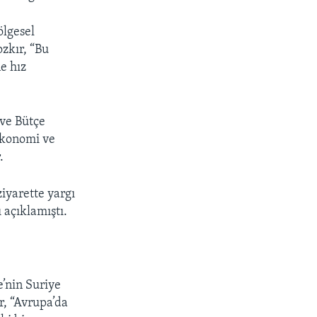
ölgesel
ozkır, “Bu
e hız
 ve Bütçe
 ekonomi ve
.
iyarette yargı
 açıklamıştı.
e’nin Suriye
ır, “Avrupa’da