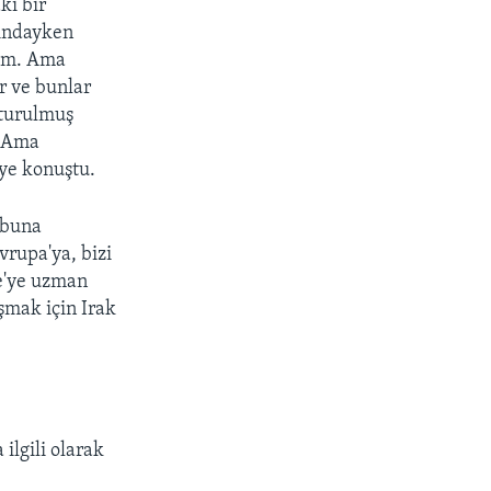
ki bir
ltındayken
rum. Ama
or ve bunlar
şturulmuş
. Ama
ye konuştu.
 buna
vrupa'ya, bizi
ye'ye uzman
şmak için Irak
 ilgili olarak