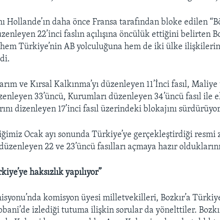
Hollande’ın daha önce Fransa tarafından bloke edilen “B
üzenleyen 22’inci faslın açılışına öncülük ettiğini belirten B
ı hem Türkiye’nin AB yolculuğuna hem de iki ülke ilişkilerin
di.
arım ve Kırsal Kalkınma’yı düzenleyen 11’İnci fasıl, Maliye
üzenleyen 33’üncü, Kurumları düzenleyen 34’üncü fasıl ile
rını dizenleyen 17’inci fasıl üzerindeki blokajını sürdürüyor
iğimiz Ocak ayı sonunda Türkiye’ye gerçekleştirdiği resmi z
 düzenleyen 22 ve 23’üncü fasılları açmaya hazır olduklarını
kiye’ye haksızlık yapılıyor”
syonu’nda komisyon üyesi milletvekilleri, Bozkır’a Türkiy
obani’de izlediği tutuma ilişkin sorular da yönelttiler. Bozk