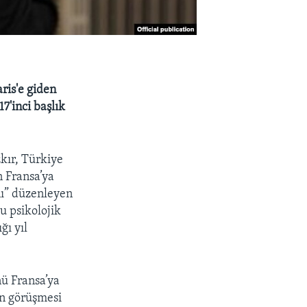
ris'e giden
'inci başlık
kır, Türkiye
n Fransa’ya
nı” düzenleyen
bu psikolojik
ğı yıl
ü Fransa’ya
ın görüşmesi