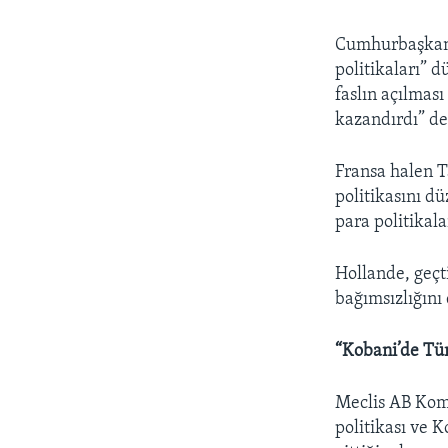
Cumhurbaşkanı 
politikaları” d
faslın açılmas
kazandırdı” de
Fransa halen T
politikasını d
para politikala
Hollande, geçt
bağımsızlığını
“Kobani’de Tür
Meclis AB Komi
politikası ve K