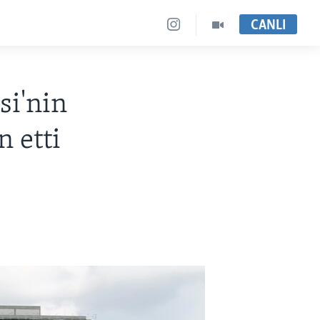
CANLI
si'nin
n etti