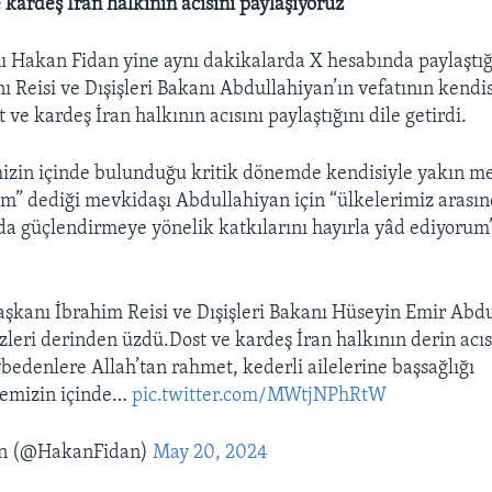
 kardeş İran halkının acısını paylaşıyoruz"
nı Hakan Fidan yine aynı dakikalarda X hesabında paylaştı
Reisi ve Dışişleri Bakanı Abdullahiyan’ın vefatının kendi
ve kardeş İran halkının acısını paylaştığını dile getirdi.
mizin içinde bulunduğu kritik dönemde kendisiyle yakın m
um” dediği mevkidaşı Abdullahiyan için “ülkelerimiz arasınd
a da güçlendirmeye yönelik katkılarını hayırla yâd ediyorum”
kanı İbrahim Reisi ve Dışişleri Bakanı Hüseyin Emir Abdu
zleri derinden üzdü.Dost ve kardeş İran halkının derin acıs
ybedenlere Allah’tan rahmet, kederli ailelerine başsağlığı
gemizin içinde…
pic.twitter.com/MWtjNPhRtW
n (@HakanFidan)
May 20, 2024