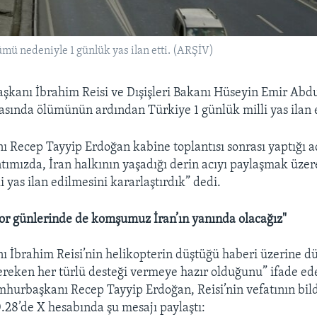
mü nedeniyle 1 günlük yas ilan etti. (ARŞİV)
kanı İbrahim Reisi ve Dışişleri Bakanı Hüseyin Emir Abdu
asında ölümünün ardından Türkiye 1 günlük milli yas ilan e
Recep Tayyip Erdoğan kabine toplantısı sonrası yaptığı 
tımızda, İran halkının yaşadığı derin acıyı paylaşmak üze
i yas ilan edilmesini kararlaştırdık” dedi.
or günlerinde de komşumuz İran’ın yanında olacağız"
 İbrahim Reisi’nin helikopterin düştüğü haberi üzerine 
ereken her türlü desteği vermeye hazır olduğunu” ifade ed
hurbaşkanı Recep Tayyip Erdoğan, Reisi’nin vefatının bild
0.28’de X hesabında şu mesajı paylaştı: