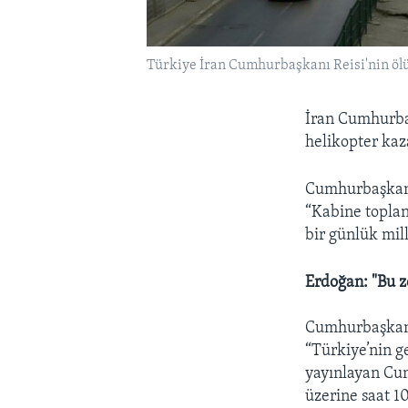
Türkiye İran Cumhurbaşkanı Reisi'nin ölü
İran Cumhurbaş
helikopter kaz
Cumhurbaşkanı 
“Kabine toplan
bir günlük mill
Erdoğan: "Bu z
Cumhurbaşkanı
“Türkiye’nin g
yayınlayan Cum
üzerine saat 1