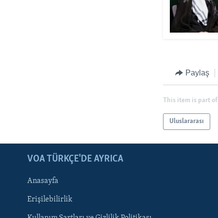
Paylaş
This item is part of
Uluslararası
LEARNING ENGLISH
BIZI TAKIP EDIN
VOA TÜRKÇE'DE AYRICA
Anasayfa
Erişilebilirlik
Kullanım Şartları ve Gizlilik Politikası