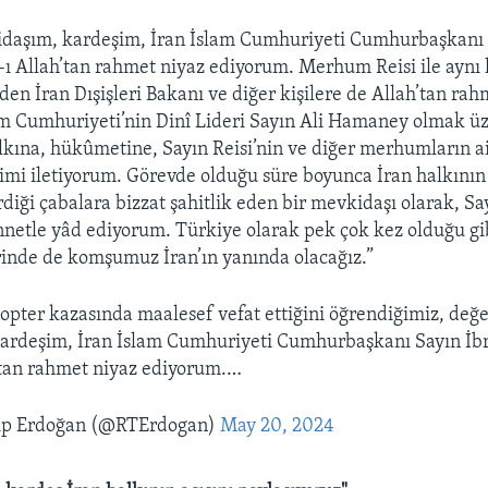
idaşım, kardeşim, İran İslam Cumhuriyeti Cumhurbaşkanı
-ı Allah’tan rahmet niyaz ediyorum. Merhum Reisi ile aynı
den İran Dışişleri Bakanı ve diğer kişilere de Allah’tan rah
am Cumhuriyeti’nin Dinî Lideri Sayın Ali Hamaney olmak üz
lkına, hükûmetine, Sayın Reisi’nin ve diğer merhumların ai
rimi iletiyorum. Görevde olduğu süre boyunca İran halkını
diği çabalara bizzat şahitlik eden bir mevkidaşı olarak, Say
nnetle yâd ediyorum. Türkiye olarak pek çok kez olduğu gi
inde de komşumuz İran’ın yanında olacağız.”
kopter kazasında maalesef vefat ettiğini öğrendiğimiz, değe
ardeşim, İran İslam Cumhuriyeti Cumhurbaşkanı Sayın İbr
’tan rahmet niyaz ediyorum.…
ip Erdoğan (@RTErdogan)
May 20, 2024