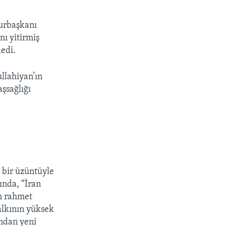
urbaşkanı
nı yitirmiş
edi.
llahiyan’ın
şsağlığı
 bir üzüntüyle
ında, “İran
an rahmet
alkının yüksek
ından yeni