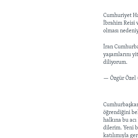
Cumhuriyet Ha
İbrahim Reisi 
olması nedeniy
İran Cumhurbaş
yaşamlarını yi
diliyorum.
— Özgür Özel 
Cumhurbaşkanı 
öğrendiğini be
halkına bu acı
dilerim. Yeni 
katılımıyla ge