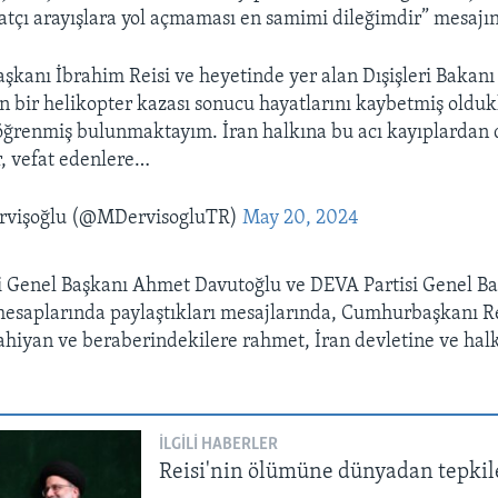
satçı arayışlara yol açmaması en samimi dileğimdir” mesajın
kanı İbrahim Reisi ve heyetinde yer alan Dışişleri Bakan
n bir helikopter kazası sonucu hayatlarını kaybetmiş olduk
öğrenmiş bulunmaktayım. İran halkına bu acı kayıplardan 
r, vefat edenlere…
rvişoğlu (@MDervisogluTR)
May 20, 2024
i Genel Başkanı Ahmet Davutoğlu ve DEVA Partisi Genel Ba
esaplarında paylaştıkları mesajlarında, Cumhurbaşkanı Rei
hiyan ve beraberindekilere rahmet, İran devletine ve halk
İLGILI HABERLER
Reisi'nin ölümüne dünyadan tepkil