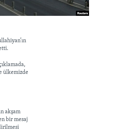
llahiyan’ın
tti.
açıklamada,
re ülkemizde
dün akşam
en bir mesaj
irilmesi