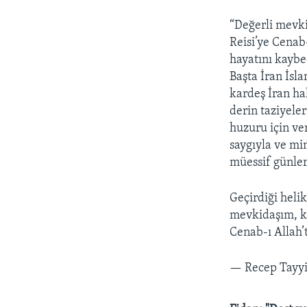
“Değerli mevk
Reisi’ye Cenab
hayatını kaybe
Başta İran İsl
kardeş İran ha
derin taziyele
huzuru için ver
saygıyla ve mi
müessif günler
Geçirdiği heli
mevkidaşım, k
Cenab-ı Allah
— Recep Tayy