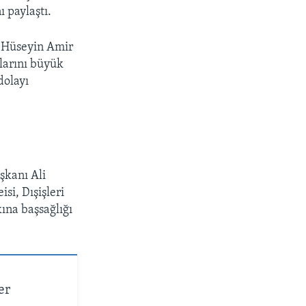
ı paylaştı.
ı Hüseyin Amir
larını büyük
dolayı
şkanı Ali
si, Dışişleri
ına başsağlığı
er