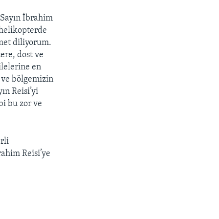
 Sayın İbrahim
 helikopterde
met diliyorum.
ere, dost ve
lelerine en
n ve bölgemizin
ın Reisi’yi
bi bu zor ve
rli
ahim Reisi’ye