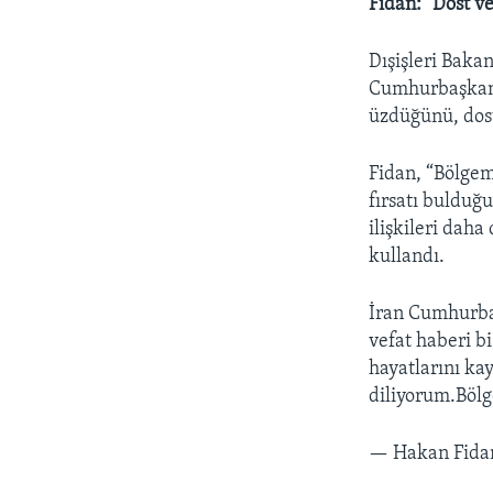
Fidan: "Dost ve
Dışişleri Baka
Cumhurbaşkanı 
üzdüğünü, dost 
Fidan, “Bölge
fırsatı bulduğ
ilişkileri dah
kullandı.
İran Cumhurbaş
vefat haberi bi
hayatlarını ka
diliyorum.Böl
— Hakan Fida