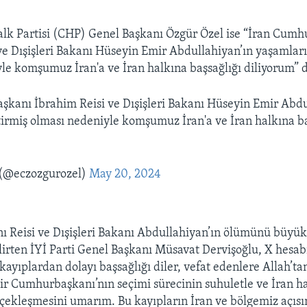
lk Partisi (CHP) Genel Başkanı Özgür Özel ise “İran Cumh
ve Dışişleri Bakanı Hüseyin Emir Abdullahiyan’ın yaşamları
le komşumuz İran'a ve İran halkına başsağlığı diliyorum” d
kanı İbrahim Reisi ve Dışişleri Bakanı Hüseyin Emir Abdu
tirmiş olması nedeniyle komşumuz İran'a ve İran halkına ba
(@eczozgurozel)
May 20, 2024
Reisi ve Dışişleri Bakanı Abdullahiyan’ın ölümünü büyük
lirten İYİ Parti Genel Başkanı Müsavat Dervişoğlu, X hesab
 kayıplardan dolayı başsağlığı diler, vefat edenlere Allah’t
bir Cumhurbaşkanı’nın seçimi sürecinin suhuletle ve İran h
rçekleşmesini umarım. Bu kayıpların İran ve bölgemiz açıs