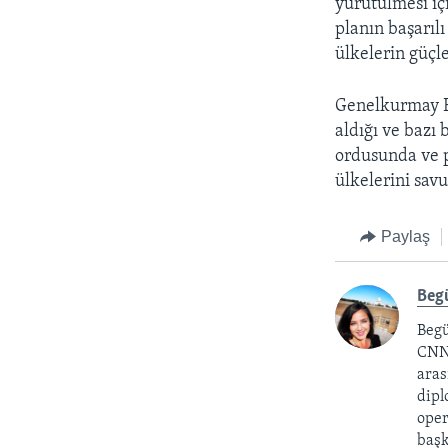
yürütülmesi içi
planın başarıl
ülkelerin güçle
Genelkurmay Ba
aldığı ve bazı 
ordusunda ve p
ülkelerini sav
Paylaş
Beg
Begü
CNN 
aras
dipl
oper
başk