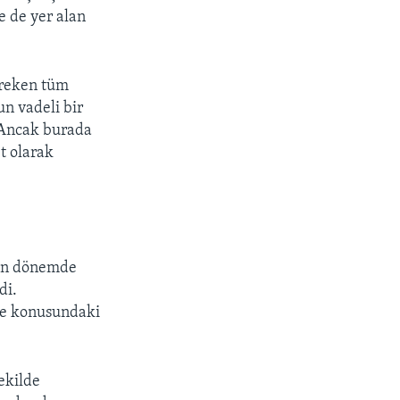
e de yer alan
ereken tüm
un vadeli bir
 Ancak burada
t olarak
son dönemde
di.
me konusundaki
ekilde