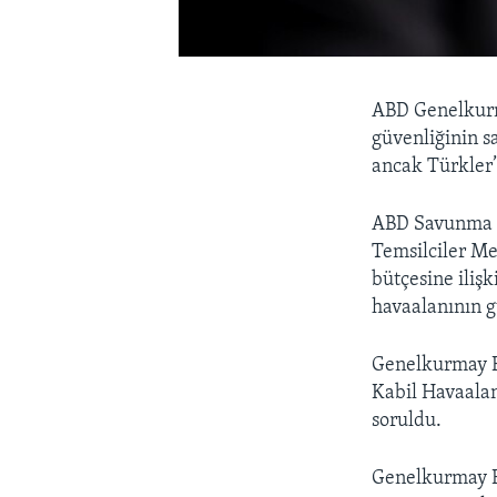
ABD Genelkurm
güvenliğinin s
ancak Türkler’
ABD Savunma B
Temsilciler Me
bütçesine iliş
havaalanının 
Genelkurmay Ba
Kabil Havaalan
soruldu.
Genelkurmay Ba