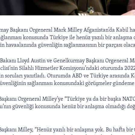
ay Başkanı Orgeneral Mark Milley Afganistan’da Kabil ha
ağlanması konusunda Türkiye ile henüz yazılı bir anlaşma 
in havaalanında güvenliğin sağlanmasının bir parçası olaca
akanı Lloyd Austin ve Genelkurmay Başkanı Orgeneral Ma
clisi’nin Silahlı Hizmetler Komisyonu’ndaki oturumda 202
kin soruları yanıtladı. Oturumda ABD ve Türkiye arasında K
güvenliğinin sağlanması konusundaki görüşmeler gündeme 
şkanı Orgeneral Milley’ye “Türkiye ya da bir başka NATO 
ı’nın güvenliği konusunda henüz bir anlaşma olmadığı do
şkanı Milley, “Henüz yazılı bir anlaşma yok. Bu hafta bir 