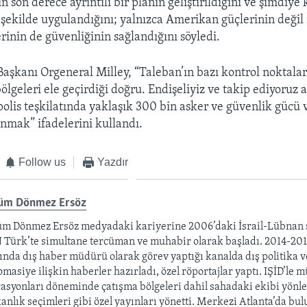
n son derece ayrıntılı bir planın geliştirildiğini ve şimdiye
ı şekilde uygulandığını; yalnızca Amerikan güçlerinin değil
rinin de güvenliğinin sağlandığını söyledi.
şkanı Orgeneral Milley, “Taleban’ın bazı kontrol noktalar
bölgeleri ele geçirdiği doğru. Endişeliyiz ve takip ediyoruz
olis teşkilatında yaklaşık 300 bin asker ve güvenlik gücü v
unmak” ifadelerini kullandı.
Follow us
Yazdır
üm Dönmez Ersöz
m Dönmez Ersöz medyadaki kariyerine 2006’daki İsrail-Lübnan s
Türk’te simultane tercüman ve muhabir olarak başladı. 2014-2018
ında dış haber müdürü olarak görev yaptığı kanalda dış politika v
omasiye ilişkin haberler hazırladı, özel röportajlar yaptı. IŞİD’le 
asyonları döneminde çatışma bölgeleri dahil sahadaki ekibi yönl
anlık seçimleri gibi özel yayınları yönetti. Merkezi Atlanta’da b