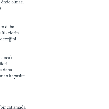
a önde olması
a
den daha
 ülkelerin
edeceğini
; ancak
leri
da daha
olunan kapasite
 bir çatışmada