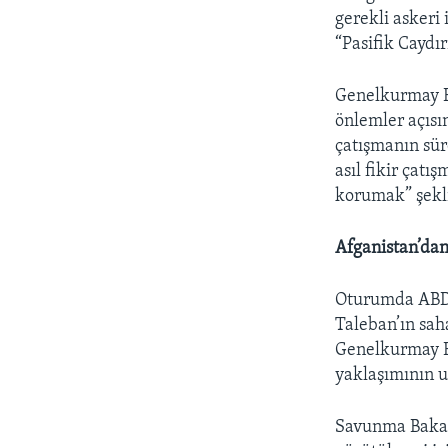
gerekli askeri
“Pasifik Caydırı
Genelkurmay Ba
önlemler açısın
çatışmanın sür
asıl fikir çat
korumak” şekl
Afganistan’dan
Oturumda ABD 
Taleban’ın sah
Genelkurmay B
yaklaşımının u
Savunma Bakanı