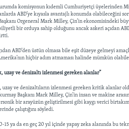
turumda komisyonun kıdemli Cumhuriyetçi üyelerinden Mi
lanlarda ABD’ye kıyasla avantajlı konumda olabileceğini so
aşkanı Orgeneral Mark Milley, Çin’in ekonomisindeki bü
iliyetli bir orduya sahip olduğunu ancak askeri açıdan AB
rtti.
açıdan ABD’den üstün olmasa bile eşit düzeye gelmeyi amaçl
erika’nın hiçbir adım atmaması halinde mümkün olabilece
k, uzay ve denizaltı izlenmesi gereken alanlar”
, uzay ve denizaltıların izlenmesi gereken kritik alanlar o
kurmay Başkanı Mark Milley, Çin’in insan ve makine arasınd
rsonik bir arayüzün geliştirilmesi gibi kaygı verici birtakı
erinde çalıştığını söyledi.
15 ya da en geç 20 yıl içinde yapay zeka alanında bu tekn