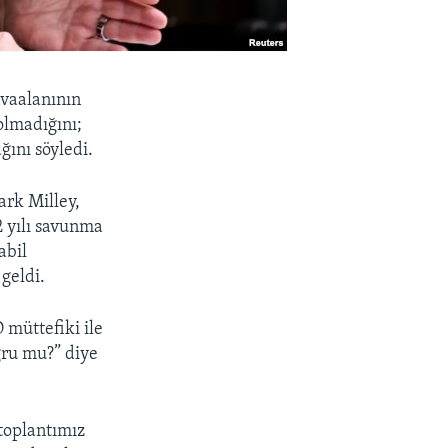
vaalanının
olmadığını;
ğını söyledi.
rk Milley,
2 yılı savunma
abil
geldi.
müttefiki ile
ğru mu?” diye
toplantımız