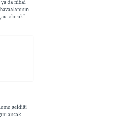
ya da nihai
havaalanının
çası olacak”
deme geldiği
ğını ancak