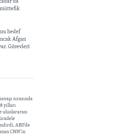
 kadar da
 müttefik
ını hedef
 ancak Afgan
ar. Görevleri
avaşı sırasında
 yılları
e uluslararası
mücadele
endirdi, ABD’de
ulunan CNN’in