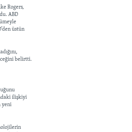
ke Rogers,
rdu. ABD
yümeyle
D’den üstün
adığını,
ğini belirtti.
lduğunu
aki ilişkiyi
m yeni
olojilerin