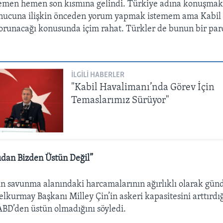
hemen hemen son kısmına gelindi. Türkiye adına konuşmak 
nucuna ilişkin önceden yorum yapmak istemem ama Kabil 
orunacağı konusunda içim rahat. Türkler de bunun bir par
İLGILI HABERLER
"Kabil Havalimanı’nda Görev İçin
Temaslarımız Sürüyor"
ıdan Bizden Üstün Değil”
ın savunma alanındaki harcamalarının ağırlıklı olarak gün
kurmay Başkanı Milley Çin’in askeri kapasitesini arttırdı
ABD’den üstün olmadığını söyledi.