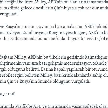
bileceğini belirten Milley, ABD’nin bu alanların tamamınd
ksi takdirde gelecek nesillerin Çin’e kıyasla çok zor durumd
 vurguladı.
ve Rusya’nın toplam savunma harcamalarının ABD’ninkin
nu söyleyen Cumhuriyetçi Kongre üyesi Rogers, ABD’nin bu
 kalması durumunda bunun ne kadar büyük bir risk teşkil 
şkanı Milley, ABD’nin bu ülkelerin gerisinde kalmadığını
eliştirmenin yanı sıra bazı gelişmiş modernizasyon teknoloji
ılı olduğunu belirtti. Basına kapalı yapılacak bir oturum
 verebileceğini belirten Milley, bazı kritik alanlarda sahip 
nin Çin ve Rusya’nın önünde olduğunu vurguladı.
aşır mı?
urumda Pasifik’te ABD ve Çin arasında yaşanabilecek olası