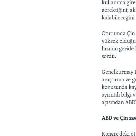
kullanıma gire
gerektiğini; a
kalabileceğini
Oturumda Çin 
yüksek olduğu
hızının geride
sordu.
Genelkurmay Ba
araştırma ve g
konusunda kayg
ayrıntılı bilgi
açısından ABD’
ABD ve Çin sav
Kongre’deki ot