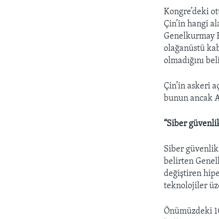
Kongre’deki o
Çin’in hangi a
Genelkurmay B
olağanüstü kab
olmadığını beli
Çin’in askeri 
bunun ancak Am
“Siber güvenli
Siber güvenlik
belirten Genel
değiştiren hipe
teknolojiler üz
Önümüzdeki 10-