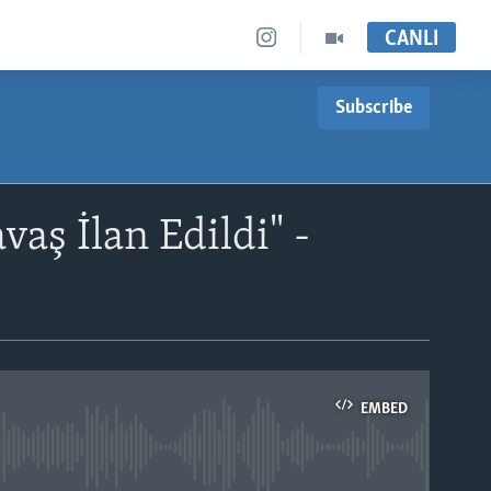
CANLI
Subscribe
aş İlan Edildi" -
EMBED
able