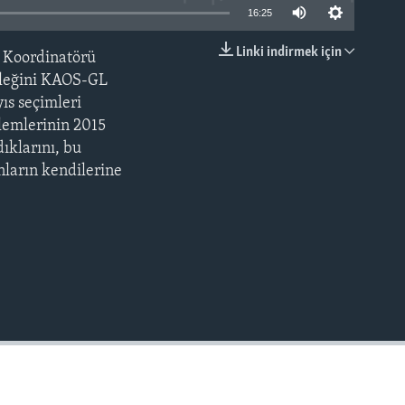
16:25
Linki indirmek için
 Koordinatörü
EMBED
sleğini KAOS-GL
ıs seçimleri
lemlerinin 2015
ıklarını, bu
nların kendilerine