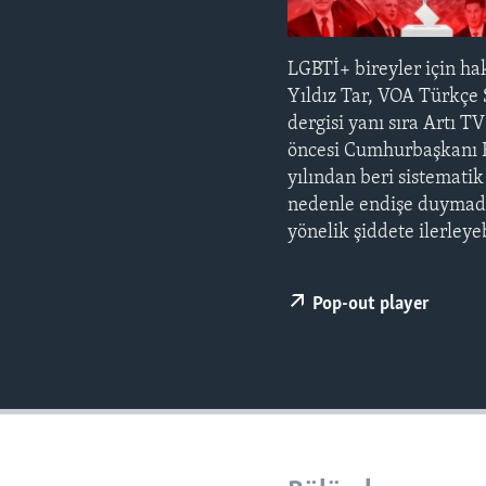
HAYATTAN
SANAT
LGBTİ+ bireyler için h
Yıldız Tar, VOA Türkçe
dergisi yanı sıra Artı 
öncesi Cumhurbaşkanı Er
yılından beri sistematik
nedenle endişe duymadık
yönelik şiddete ilerleyeb
Pop-out player