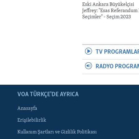
Eski Ankara Büyükelçisi
Jeffrey: "Esas Referandum
Seçimler" - Seçim 2023
TV PROGRAMLA
RADYO PROGRA
LEARNING ENGLISH
BIZI TAKIP EDIN
VOA TÜRKÇE'DE AYRICA
Anasayfa
Erişilebilirlik
Kullanım Şartları ve Gizlilik Politikası
Diller