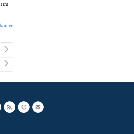
sını
lümler