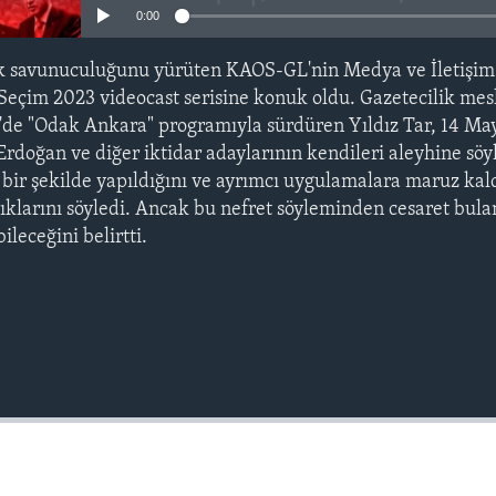
0:00
ak savunuculuğunu yürüten KAOS-GL'nin Medya ve İletişim
 Seçim 2023 videocast serisine konuk oldu. Gazetecilik me
TV'de "Odak Ankara" programıyla sürdüren Yıldız Tar, 14 May
doğan ve diğer iktidar adaylarının kendileri aleyhine söy
 bir şekilde yapıldığını ve ayrımcı uygulamalara maruz kald
larını söyledi. Ancak bu nefret söyleminden cesaret bula
ileceğini belirtti.