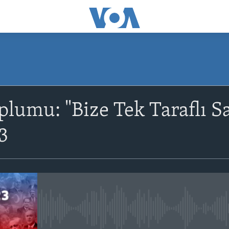
SUBSCRIBE
lumu: "Bize Tek Taraflı Sav
Abone Ol
3
No media source currently avail