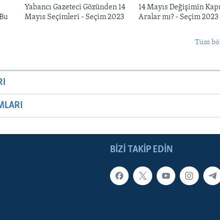
Yabancı Gazeteci Gözünden 14
14 Mayıs Değişimin Kapı
 Bu
Mayıs Seçimleri - Seçim 2023
Aralar mı? - Seçim 2023
Tüm bö
RI
MLARI
BIZI TAKIP EDIN