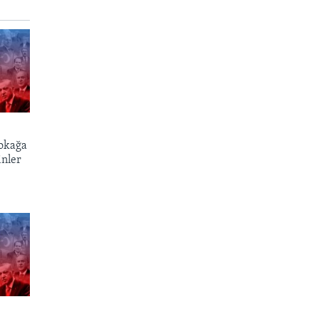
okağa
inler