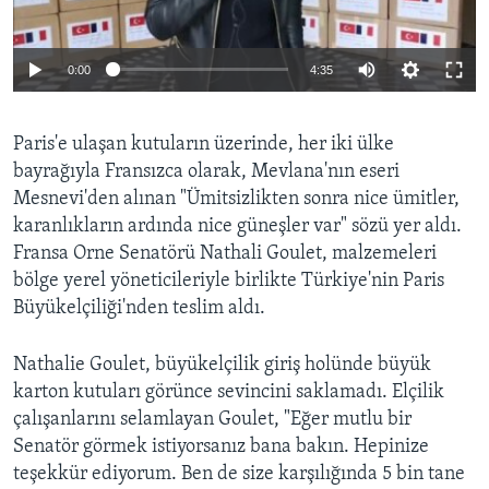
0:00
4:35
Paris'e ulaşan kutuların üzerinde, her iki ülke
bayrağıyla Fransızca olarak, Mevlana'nın eseri
Mesnevi'den alınan "Ümitsizlikten sonra nice ümitler,
karanlıkların ardında nice güneşler var" sözü yer aldı.
Fransa Orne Senatörü Nathali Goulet, malzemeleri
bölge yerel yöneticileriyle birlikte Türkiye'nin Paris
Büyükelçiliği'nden teslim aldı.
Nathalie Goulet, büyükelçilik giriş holünde büyük
karton kutuları görünce sevincini saklamadı. Elçilik
çalışanlarını selamlayan Goulet, "Eğer mutlu bir
Senatör görmek istiyorsanız bana bakın. Hepinize
teşekkür ediyorum. Ben de size karşılığında 5 bin tane