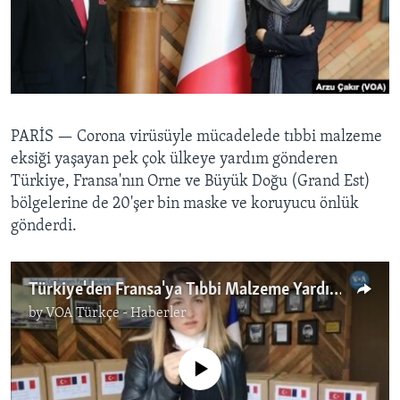
BIZI TAKIP EDIN
HAYATTAN
SANAT
Diller
PARİS —
Corona virüsüyle mücadelede tıbbi malzeme
eksiği yaşayan pek çok ülkeye yardım gönderen
Türkiye, Fransa'nın Orne ve Büyük Doğu (Grand Est)
bölgelerine de 20'şer bin maske ve koruyucu önlük
gönderdi.
Türkiye'den Fransa'ya Tıbbi Malzeme Yardımı
by
VOA Türkçe - Haberler
No media source currently available