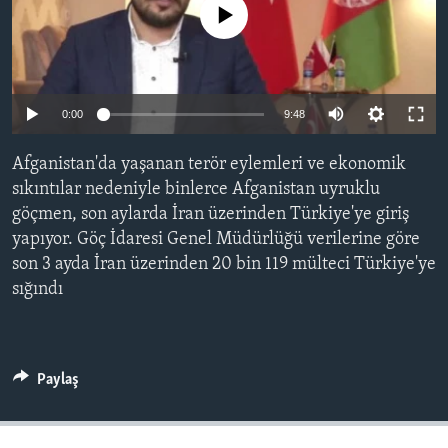
No media source currently available
BIZI TAKIP EDIN
HAYATTAN
SANAT
Diller
0:00
9:48
Afganistan'da yaşanan terör eylemleri ve ekonomik
sıkıntılar nedeniyle binlerce Afganistan uyruklu
göçmen, son aylarda İran üzerinden Türkiye'ye giriş
yapıyor. Göç İdaresi Genel Müdürlüğü verilerine göre
son 3 ayda İran üzerinden 20 bin 119 mülteci Türkiye'ye
sığındı
Paylaş