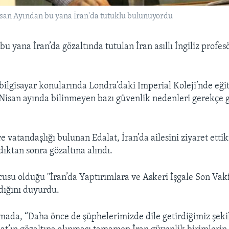
 Nisan Ayından bu yana İran'da tutuklu bulunuyordu
u yana İran’da gözaltında tutulan İran asıllı İngiliz profesö
ilgisayar konularında Londra’daki Imperial Koleji’nde eği
Nisan ayında bilinmeyen bazı güvenlik nedenleri gerekçe g
re vatandaşlığı bulunan Edalat, İran’da ailesini ziyaret ettik
dıktan sonra gözaltına alındı.
cusu olduğu "İran’da Yaptırımlara ve Askeri İşgale Son Vakf
ldığını duyurdu.
mada, “Daha önce de şüphelerimizde dile getirdiğimiz şeki