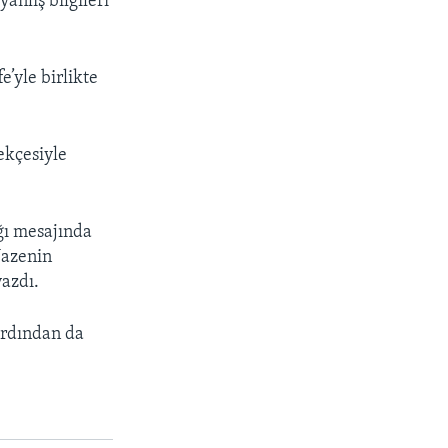
anlış bilgileri
’yle birlikte
rekçesiyle
ğı mesajında
Nazenin
yazdı.
 ardından da