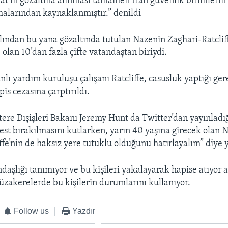
lat’ın gözaltına alınması tamamen İran güvenlik birimlerin y
malarından kaynaklanmıştır.” denildi
ılından bu yana gözaltında tutulan Nazenin Zaghari-Ratcliffe
 olan 10’dan fazla çifte vatandaştan biriydi.
İranlı yardım kuruluşu çalışanı Ratcliffe, casusluk yaptığı ge
pis cezasına çarptırıldı.
ltere Dışişleri Bakanı Jeremy Hunt da Twitter’dan yayınladı
best bırakılmasını kutlarken, yarın 40 yaşına girecek olan 
ffe’nin de haksız yere tutuklu olduğunu hatırlayalım” diye 
ndaşlığı tanımıyor ve bu kişileri yakalayarak hapise atıyor
üzakerelerde bu kişilerin durumlarını kullanıyor.
Follow us
Yazdır