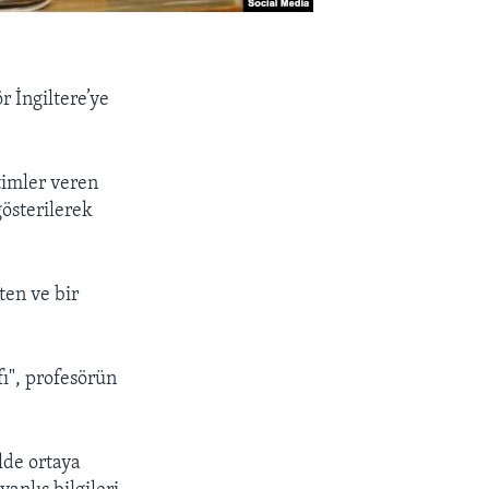
r İngiltere’ye
timler veren
österilerek
ten ve bir
ı", profesörün
lde ortaya