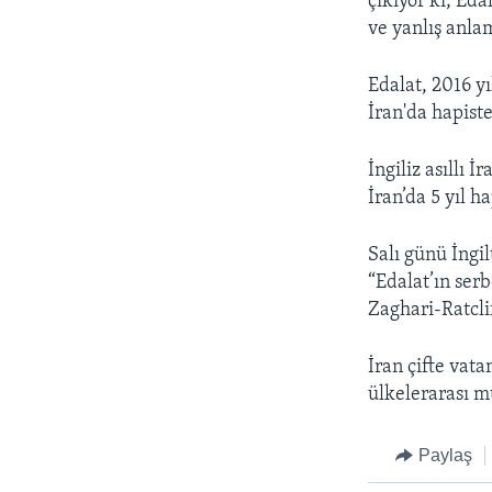
çıkıyor ki; Eda
ve yanlış anla
Edalat, 2016 y
İran'da hapiste
İngiliz asıllı 
İran’da 5 yıl ha
Salı günü İngi
“Edalat’ın ser
Zaghari-Ratcli
İran çifte vata
ülkelerarası m
Paylaş