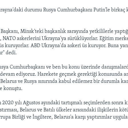
rayna'daki durumu Rusya Cumhurbaşkanı Putin'le birkaç ke
 Başkanı, Minsk'teki başkanlık sarayında yetkililerle yapt
 NATO askerlerini Ukrayna'ya sürüklüyorlar. Eğitim merke
 üs kuruyorlar. ABD Ukrayna'da askeri üs kuruyor. Buna ya
ır" dedi.
usya Cumhurbaşkanı ve ben bu konu üzerinde danışmalar
devam ediyoruz. Harekete geçmek gerektiği konusunda anl
 Belarus ve Rusya sınırında kabul edilemez bir durumla kar
ye konuştu.
2020 yılı Ağustos ayındaki tartışmalı seçimlerden sonra ki
stırması, Belarus ve Batılı ülkeler arasındaki ilişkilerin kö
rupa Birliği ve İngiltere, Belarus'a karşı yaptırımlar uygu