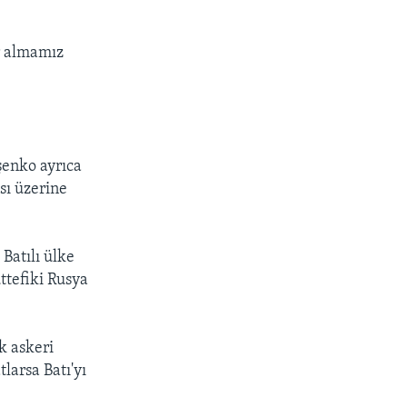
r almamız
şenko ayrıca
sı üzerine
Batılı ülke
ttefiki Rusya
k askeri
tlarsa Batı'yı