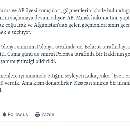
larus ve AB üyesi komşuları, göçmenlerin içinde bulundu
irini suçlamaya devam ediyor. AB, Minsk hükümetini, yapt
ak çoğu Irak ve Afganistan'dan gelen göçmenleri sınırı geçm
ekle suçluyor.
Polonya sınırının Polonya tarafında üç, Belarus tarafındays
ti. Cuma günü de sınırın Polonya tarafında bir Iraklı'nın ge
şamını yitirdiği bildirildi.
menlere iyi muamele ettiğini söyleyen Lukaşenko, "Evet, on
ü verdik. Ama kışın donabilirler. Kısacası sınırda bir insanl
i.
Follow us
Yazdır