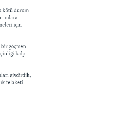
ğu kötü durum
ırımlara
eleri için
a bir göçmen
çirdiği kalp
ları giydirdik,
ık felaketi