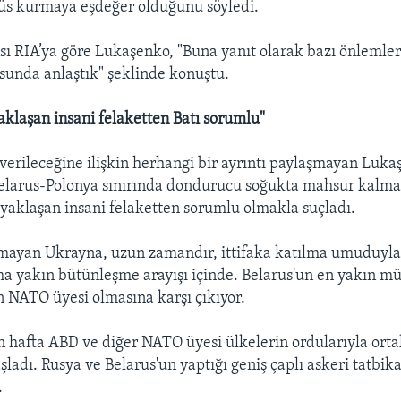
üs kurmaya eşdeğer olduğunu söyledi.
sı RIA’ya göre Lukaşenko, "Buna yanıt olarak bazı önlemle
sunda anlaştık" şeklinde konuştu.
klaşan insani felaketten Batı sorumlu"
t verileceğine ilişkin herhangi bir ayrıntı paylaşmayan Luka
elarus-Polonya sınırında dondurucu soğukta mahsur kalma
, yaklaşan insani felaketten sorumlu olmakla suçladı.
ayan Ukrayna, uzun zamandır, ittifaka katılma umuduyla 
ha yakın bütünleşme arayışı içinde. Belarus'un en yakın mü
n NATO üyesi olmasına karşı çıkıyor.
 hafta ABD ve diğer NATO üyesi ülkelerin ordularıyla orta
şladı. Rusya ve Belarus'un yaptığı geniş çaplı askeri tatbika
.