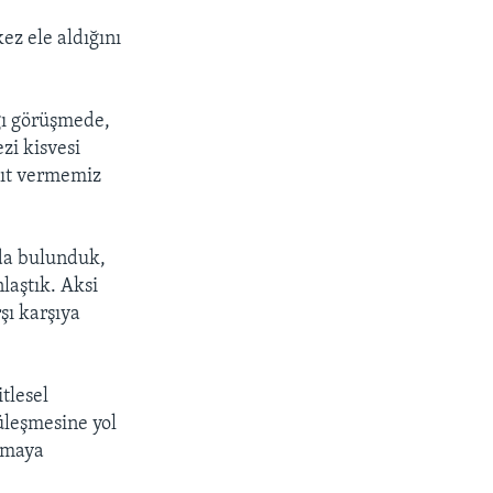
z ele aldığını
ığı görüşmede,
zi kisvesi
nıt vermemiz
da bulunduk,
aştık. Aksi
şı karşıya
tlesel
tüleşmesine yol
lamaya