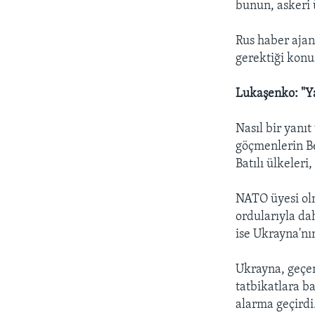
bunun, askeri 
Rus haber ajan
gerektiği konu
Lukaşenko: "Ya
Nasıl bir yanı
göçmenlerin B
Batılı ülkeleri
NATO üyesi olm
ordularıyla da
ise Ukrayna'nı
Ukrayna, geçen
tatbikatlara ba
alarma geçirdi