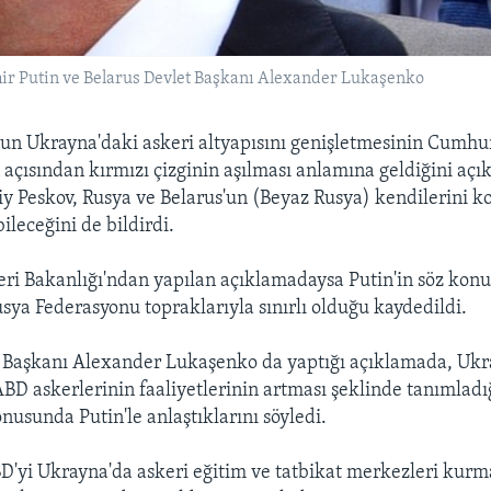
ir Putin ve Belarus Devlet Başkanı Alexander Lukaşenko
un Ukrayna'daki askeri altyapısını genişletmesinin Cumh
 açısından kırmızı çizginin aşılması anlamına geldiğini açı
y Peskov, Rusya ve Belarus'un (Beyaz Rusya) kendilerini k
ileceğini de bildirdi.
eri Bakanlığı'ndan yapılan açıklamadaysa Putin'in söz konu
usya Federasyonu topraklarıyla sınırlı olduğu kaydedildi.
t Başkanı Alexander Lukaşenko da yaptığı açıklamada, Ukr
D askerlerinin faaliyetlerinin artması şeklinde tanımlad
nusunda Putin'le anlaştıklarını söyledi.
'yi Ukrayna'da askeri eğitim ve tatbikat merkezleri kurm