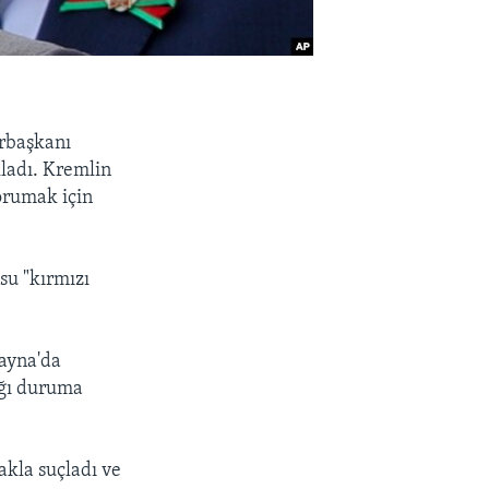
urbaşkanı
kladı. Kremlin
orumak için
su "kırmızı
ayna'da
ığı duruma
akla suçladı ve