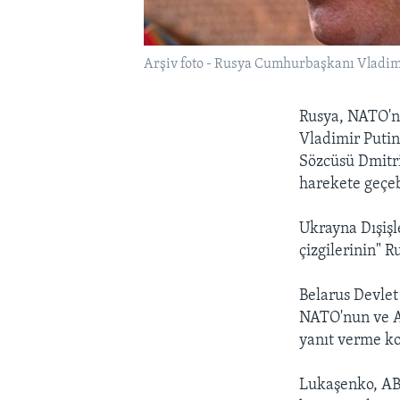
Arşiv foto - Rusya Cumhurbaşkanı Vladim
Rusya, NATO'n
Vladimir Putin
Sözcüsü Dmitri
harekete geçeb
Ukrayna Dışişl
çizgilerinin" R
Belarus Devle
NATO'nun ve AB
yanıt verme ko
Lukaşenko, ABD