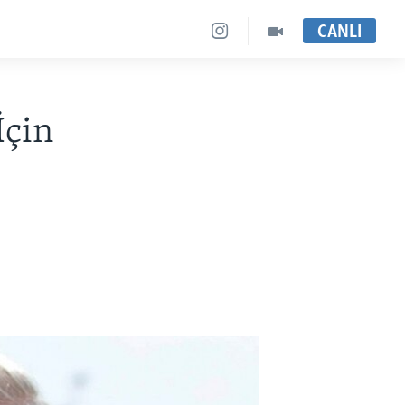
CANLI
İçin