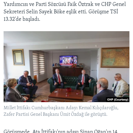
Yardımcısı ve Parti Sözcüsü Faik Öztrak ve CHP Genel
Sekreteri Selin Sayek Böke eşlik etti. Görüşme TSİ
13.32'de başladı.
Millet İttifakı Cumhurbaşkanı Adayı Kemal Kılıçdaroğlu,
Zafer Partisi Genel Başkanı Ümit Özdağ ile görüştü.
Görüşmede, Ata İttifakı'nın adayı Sinan Oğan'ın 14