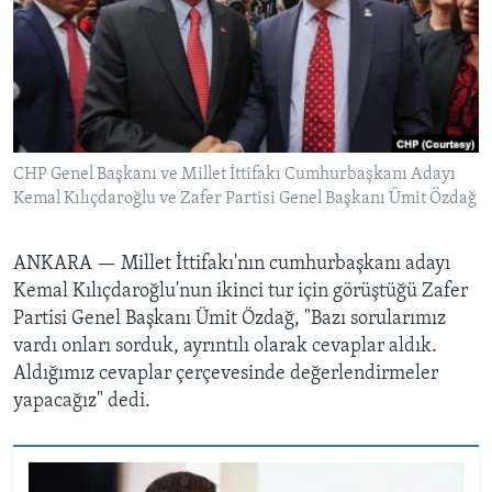
BIZI TAKIP EDIN
HAYATTAN
SANAT
Diller
CHP Genel Başkanı ve Millet İttifakı Cumhurbaşkanı Adayı
Kemal Kılıçdaroğlu ve Zafer Partisi Genel Başkanı Ümit Özdağ
ANKARA —
Millet İttifakı'nın cumhurbaşkanı adayı
Kemal Kılıçdaroğlu'nun ikinci tur için görüştüğü Zafer
Partisi Genel Başkanı Ümit Özdağ, "Bazı sorularımız
vardı onları sorduk, ayrıntılı olarak cevaplar aldık.
Aldığımız cevaplar çerçevesinde değerlendirmeler
yapacağız" dedi.