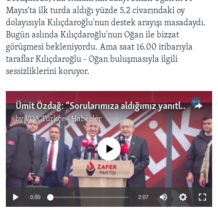
Mayıs'ta ilk turda aldığı yüzde 5.2 civarındaki oy
dolayısıyla Kılıçdaroğlu'nun destek arayışı masadaydı.
Bugün aslında Kılıçdaroğlu'nun Oğan ile bizzat
görüşmesi bekleniyordu. Ama saat 16.00 itibarıyla
taraflar Kılıçdaroğlu - Oğan buluşmasıyla ilgili
sessizliklerini koruyor.
Ümit Özdağ: “Sorularımıza aldığımız yanıtları değerlendireceğiz”
by
VOA Türkçe - Haberler
No media source currently available
0:00
2:07