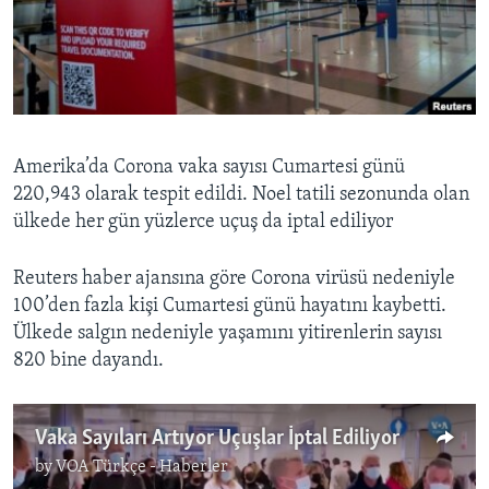
BIZI TAKIP EDIN
HAYATTAN
SANAT
Diller
Amerika’da Corona vaka sayısı Cumartesi günü
220,943 olarak tespit edildi. Noel tatili sezonunda olan
ülkede her gün yüzlerce uçuş da iptal ediliyor
Reuters haber ajansına göre Corona virüsü nedeniyle
100’den fazla kişi Cumartesi günü hayatını kaybetti.
Ülkede salgın nedeniyle yaşamını yitirenlerin sayısı
820 bine dayandı.
Vaka Sayıları Artıyor Uçuşlar İptal Ediliyor
by
VOA Türkçe - Haberler