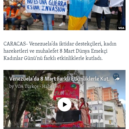
BIZI TAKIP EDIN
HAYATTAN
SANAT
Diller
CARACAS- Venezuela’da iktidar destekçileri, kadın
hareketleri ve muhalefet 8 Mart Dünya Emekçi
Kadınlar Günü'nü farklı etkinliklerle kutladı.
Venezuela’da 8 Mart Farklı Etkinliklerle Kutlandı
by
VOA Türkçe - Haberler
No media source currently available