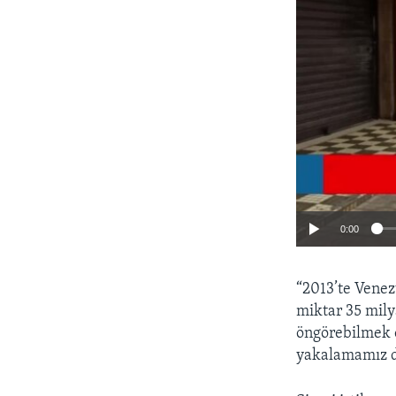
0:00
“2013’te Vene
miktar 35 mily
öngörebilmek o
yakalamamız du