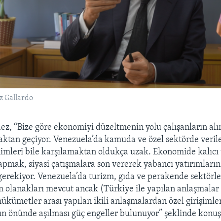
z Gallardo
ez, “Bize göre ekonomiyi düzeltmenin yolu çalışanların al
aktan geçiyor. Venezuela’da kamuda ve özel sektörde veril
imleri bile karşılamaktan oldukça uzak. Ekonomide kalıcı 
yapmak, siyasi çatışmalara son vererek yabancı yatırımların
rekiyor. Venezuela’da turizm, gıda ve perakende sektörle
m olanakları mevcut ancak (Türkiye ile yapılan anlaşmalar 
ükümetler arası yapılan ikili anlaşmalardan özel girişimle
n önünde aşılması güç engeller bulunuyor” şeklinde konuş