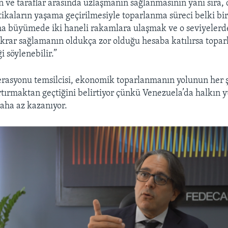
ın ve taraflar arasında uzlaşmanın sağlanmasının yanı sıra,
ikaların yaşama geçirilmesiyle toparlanma süreci belki bi
ma büyümede iki haneli rakamlara ulaşmak ve o seviyelerde
tikrar sağlamanın oldukça zor olduğu hesaba katılırsa top
i söylenebilir.”
erasyonu temsilcisi, ekonomik toparlanmanın yolunun her 
tırmaktan geçtiğini belirtiyor çünkü Venezuela’da halkın y
aha az kazanıyor.