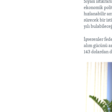
Siyasi istikrar
ekonomik polit
hızlanabilir a
sürecek bir is
yılı bulabileceğ
İşverenler fed
alım gücünü ar
143 dolardan d