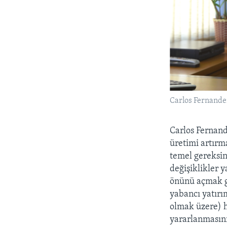
Carlos Fernande
Carlos Fernand
üretimi artırm
temel gereksin
değişiklikler 
önünü açmak ge
yabancı yatırı
olmak üzere) h
yararlanmasını