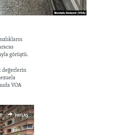
ızlıkların
aracas
yla görüştü.
 değerlerin
nezuela
onuda VOA
D
PAYLAŞ