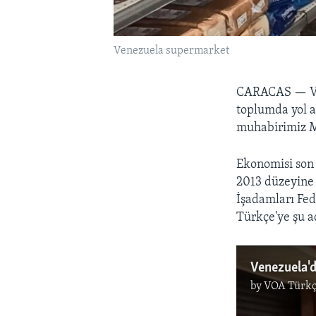
Venezuela supermarket
CARACAS —
V
toplumda yol aç
muhabirimiz M
Ekonomisi son 
2013 düzeyine 
İşadamları Fe
Türkçe'ye şu 
Venezuela'd
by
VOA Türkç