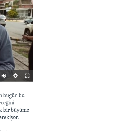
PAYLAŞ
en bugün bu
eceğini
ik bir büyüme
erekiyor.