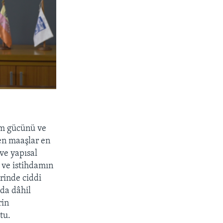
ım gücünü ve
en maaşlar en
ve yapısal
 ve istihdamın
rinde ciddi
da dâhil
rin
tu.