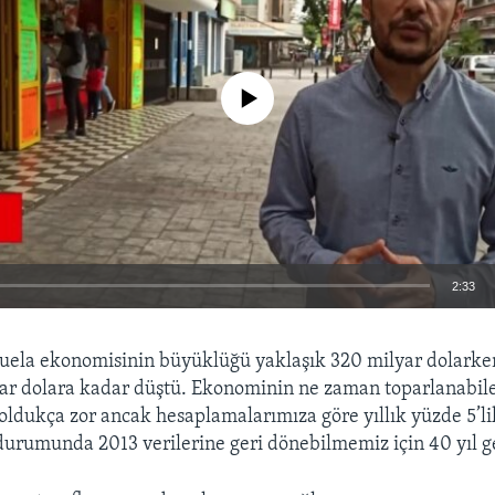
No media source currently available
2:33
EMBED
zuela ekonomisinin büyüklüğü yaklaşık 320 milyar dolark
ar dolara kadar düştü. Ekonominin ne zaman toparlanabil
ldukça zor ancak hesaplamalarımıza göre yıllık yüzde 5’l
rumunda 2013 verilerine geri dönebilmemiz için 40 yıl g