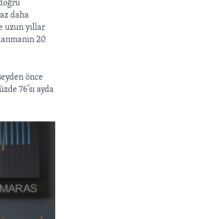
 doğru
raz daha
 uzun yıllar
px
width
arlanmanın 20
şeyden önce
üzde 76’sı ayda