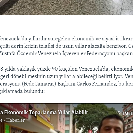
enezuela'da yıllardır süregelen ekonomik ve siyasi istikrars
tığı derin krizin telafisi de uzun yıllar alacağa benziyor. C
ustafa Özdemir Venezuela İşverenler Federasyonu başkanı
8 yılda yaklaşık yüzde 90 küçülen Venezuela’da, ekonomik
geri dönebilmesinin uzun yıllar alabileceği belirtiliyor. Ve
derasyonu (FedeCamaras) Başkanı Carlos Fernandez, bu k
açıklamada bulundu:
a Ekonomik Toparlanma Yıllar Alabilir
EMBE
e - Haberler