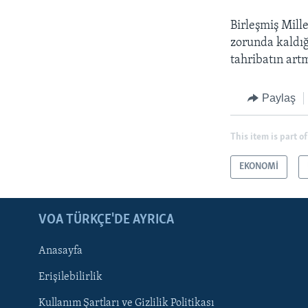
Birleşmiş Mille
zorunda kaldığ
tahribatın art
Paylaş
This item is part of
EKONOMİ
LEARNING ENGLISH
BIZI TAKIP EDIN
VOA TÜRKÇE'DE AYRICA
Anasayfa
Erişilebilirlik
Kullanım Şartları ve Gizlilik Politikası