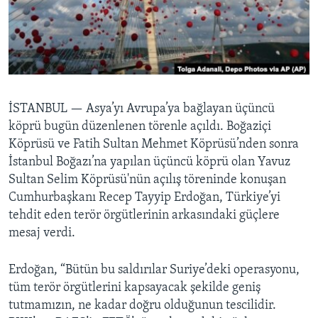
BIZI TAKIP EDIN
HAYATTAN
SANAT
Diller
İSTANBUL —
Asya’yı Avrupa’ya bağlayan üçüncü
köprü bugün düzenlenen törenle açıldı. Boğaziçi
Köprüsü ve Fatih Sultan Mehmet Köprüsü’nden sonra
İstanbul Boğazı’na yapılan üçüncü köprü olan Yavuz
Sultan Selim Köprüsü'nün açılış töreninde konuşan
Cumhurbaşkanı Recep Tayyip Erdoğan, Türkiye’yi
tehdit eden terör örgütlerinin arkasındaki güçlere
mesaj verdi.
Erdoğan, “Bütün bu saldırılar Suriye’deki operasyonu,
tüm terör örgütlerini kapsayacak şekilde geniş
tutmamızın, ne kadar doğru olduğunun tescilidir.