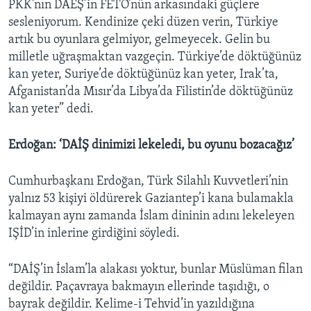
PKK’nın DAEŞ’in FETÖ’nün arkasındaki güçlere
sesleniyorum. Kendinize çeki düzen verin, Türkiye
artık bu oyunlara gelmiyor, gelmeyecek. Gelin bu
milletle uğraşmaktan vazgeçin. Türkiye’de döktüğünüz
kan yeter, Suriye’de döktüğünüz kan yeter, Irak’ta,
Afganistan’da Mısır’da Libya’da Filistin’de döktüğünüz
kan yeter” dedi.
Erdoğan: ‘DAİŞ dinimizi lekeledi, bu oyunu bozacağız’
Cumhurbaşkanı Erdoğan, Türk Silahlı Kuvvetleri’nin
yalnız 53 kişiyi öldürerek Gaziantep’i kana bulamakla
kalmayan aynı zamanda İslam dininin adını lekeleyen
IŞİD’in inlerine girdiğini söyledi.
“DAİŞ’in İslam’la alakası yoktur, bunlar Müslüman filan
değildir. Paçavraya bakmayın ellerinde taşıdığı, o
bayrak değildir. Kelime-i Tehvid’in yazıldığına