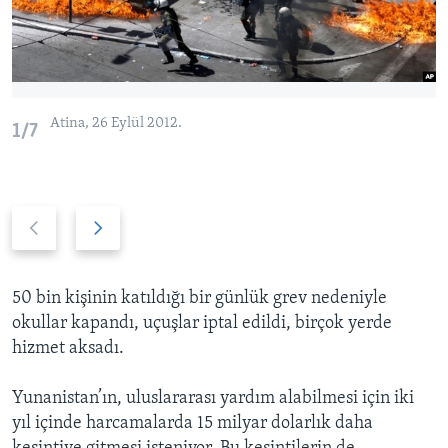
Atina, 26 Eylül 2012.
1/7
P
N
r
e
e
x
v
t
50 bin kişinin katıldığı bir günlük grev nedeniyle
i
s
okullar kapandı, uçuşlar iptal edildi, birçok yerde
o
l
hizmet aksadı.
u
i
s
d
Yunanistan’ın, uluslararası yardım alabilmesi için iki
s
e
yıl içinde harcamalarda 15 milyar dolarlık daha
l