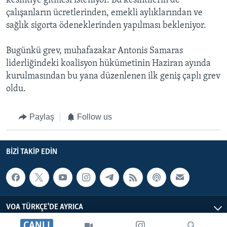
kesintiye gitmesi isteniyor. Bu kesintilerin de
i
çalışanların ücretlerinden, emekli aylıklarından ve
d
sağlık sigorta ödeneklerinden yapılması bekleniyor.
e
Bugünkü grev, muhafazakar Antonis Samaras
liderliğindeki koalisyon hükümetinin Haziran ayında
kurulmasından bu yana düzenlenen ilk geniş çaplı grev
oldu.
Paylaş
Follow us
BIZI TAKIP EDIN
VOA TÜRKÇE'DE AYRICA
CANLI