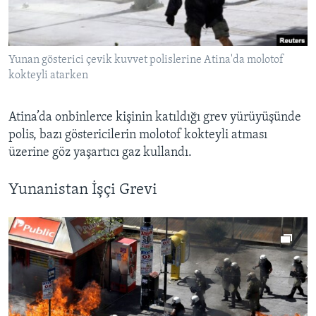
BIZI TAKIP EDIN
HAYATTAN
SANAT
Yunan gösterici çevik kuvvet polislerine Atina'da molotof
kokteyli atarken
Diller
Atina’da onbinlerce kişinin katıldığı grev yürüyüşünde
polis, bazı göstericilerin molotof kokteyli atması
üzerine göz yaşartıcı gaz kullandı.
Yunanistan İşçi Grevi