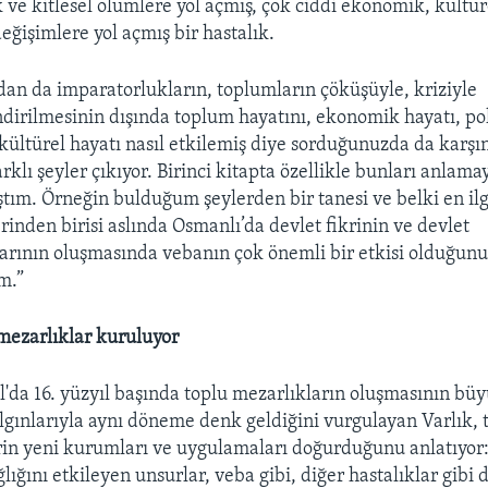
k ve kitlesel ölümlere yol açmış, çok ciddi ekonomik, kültür
değişimlere yol açmış bir hastalık.
dan da imparatorlukların, toplumların çöküşüyle, kriziyle
endirilmesinin dışında toplum hayatını, ekonomik hayatı, pol
 kültürel hayatı nasıl etkilemiş diye sorduğunuzda da karşı
arklı şeyler çıkıyor. Birinci kitapta özellikle bunları anlama
ştım. Örneğin bulduğum şeylerden bir tanesi ve belki en ilg
erinden birisi aslında Osmanlı’da devlet fikrinin ve devlet
rının oluşmasında vebanın çok önemli bir etkisi olduğunu
m.”
ezarlıklar kuruluyor
l'da 16. yüzyıl başında toplu mezarlıkların oluşmasının bü
lgınlarıyla aynı döneme denk geldiğini vurgulayan Varlık, 
in yeni kurumları ve uygulamaları doğurduğunu anlatıyor:
ğlığını etkileyen unsurlar, veba gibi, diğer hastalıklar gibi 