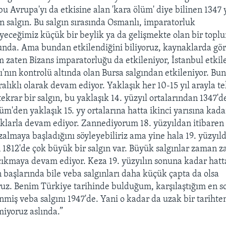
 bu Avrupa'yı da etkisine alan 'kara ölüm' diye bilinen 1347 
n salgın. Bu salgın sırasında Osmanlı, imparatorluk
eceğimiz küçük bir beylik ya da gelişmekte olan bir topl
da. Ama bundan etkilendiğini biliyoruz, kaynaklarda gör
 zaten Bizans imparatorluğu da etkileniyor, İstanbul etkile
'nın kontrolü altında olan Bursa salgından etkileniyor. Bu
ralıklı olarak devam ediyor. Yaklaşık her 10-15 yıl arayla te
 tekrar bir salgın, bu yaklaşık 14. yüzyıl ortalarından 1347'd
lüm'den yaklaşık 15. yy ortalarına hatta ikinci yarısına kada
lıklarla devam ediyor. Zannediyorum 18. yüzyıldan itibaren
zalmaya başladığını söyleyebiliriz ama yine hala 19. yüzyıld
 1812'de çok büyük bir salgın var. Büyük salgınlar zaman 
çıkmaya devam ediyor. Keza 19. yüzyılın sonuna kadar hatt
n başlarında bile veba salgınları daha küçük çapta da olsa
uz. Benim Türkiye tarihinde bulduğum, karşılaştığım en s
nmiş veba salgını 1947'de. Yani o kadar da uzak bir tarihte
iyoruz aslında.”