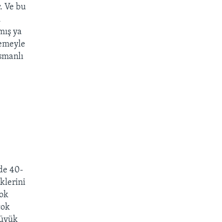
. Ve bu
ü
mış ya
lemeyle
Osmanlı
zde 40-
klerini
çok
çok
büyük