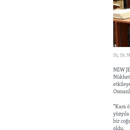
Dç. Dr. 
NEW J
Nükhet 
etkiley
Osmanlı
“Kara ö
yüzyıla
bir coğ
oldu.