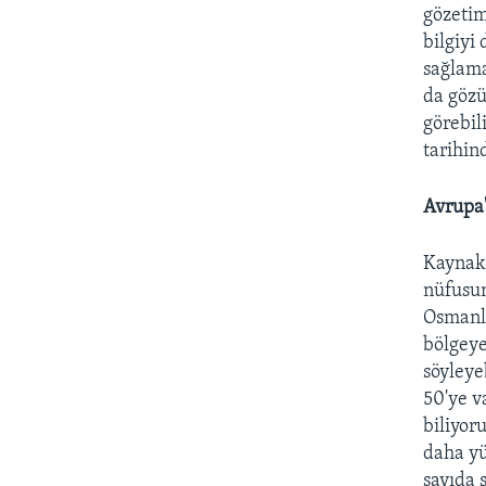
gözetim
bilgiyi
sağlama
da gözü
görebil
tarihin
Avrupa'
Kaynakl
nüfusun
Osmanlı
bölgeye
söyleye
50'ye v
biliyor
daha yü
sayıda 