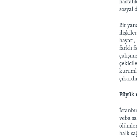
hastalı
sosyal 
Bir yan
ilişkil
hayatı,
farklı f
çalışmı
çekicil
kurumla
çıkardı
Büyük m
İstanbu
veba sa
ölümler
halk sa