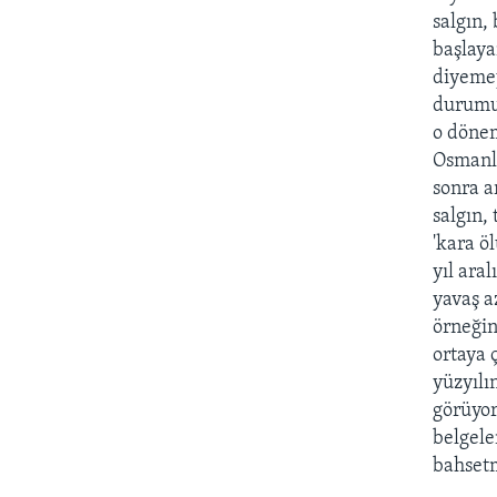
salgın,
başlaya
diyemey
durumun
o dönem
Osmanlı
sonra a
salgın,
'kara ö
yıl ara
yavaş a
örneğin
ortaya 
yüzyılı
görüyor
belgele
bahsetm