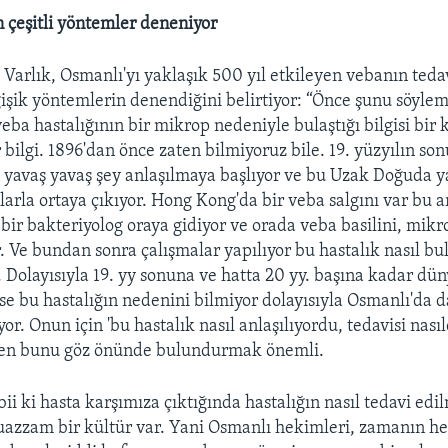
in çeşitli yöntemler deneniyor
Varlık, Osmanlı'yı yaklaşık 500 yıl etkileyen vebanın tedav
işik yöntemlerin denendiğini belirtiyor: “Önce şunu söyle
veba hastalığının bir mikrop nedeniyle bulaştığı bilgisi bir 
r bilgi. 1896'dan önce zaten bilmiyoruz bile. 19. yüzyılın so
 yavaş yavaş şey anlaşılmaya başlıyor ve bu Uzak Doğuda y
larla ortaya çıkıyor. Hong Kong'da bir veba salgını var bu a
 bir bakteriyolog oraya gidiyor ve orada veba basilini, mik
. Ve bundan sonra çalışmalar yapılıyor bu hastalık nasıl bu
. Dolayısıyla 19. yy sonuna ve hatta 20 yy. başına kadar dü
se bu hastalığın nedenini bilmiyor dolayısıyla Osmanlı'da d
or. Onun için 'bu hastalık nasıl anlaşılıyordu, tedavisi nasıl
en bunu göz önünde bulundurmak önemli.
ii ki hasta karşımıza çıktığında hastalığın nasıl tedavi edil
muazzam bir kültür var. Yani Osmanlı hekimleri, zamanın h