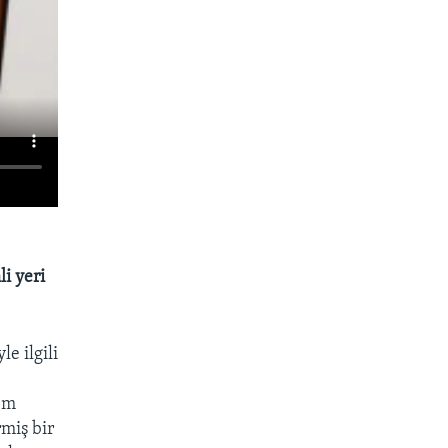
i yeri
e ilgili
hem
rmiş bir