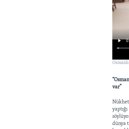
Osmanlı'
“Osmanl
var”
Nükhet 
yaptığı
söylüyo
dünya t