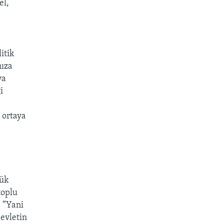
el,
itik
nıza
ya
i
 ortaya
yük
toplu
 “Yani
devletin