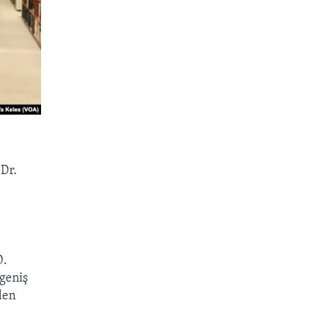
 Dr.
0.
geniş
den