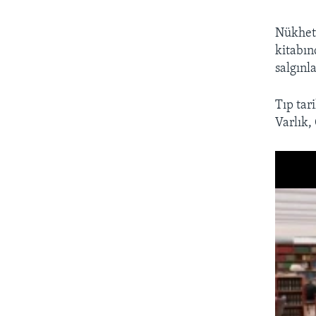
Nükhet 
kitabın
salgınl
Tıp tar
Varlık,