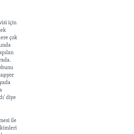
isi için
mek
kere çok
nunda
apılan
rada.
robunu
laşıyor
nyada
a
dı' diye
mesi ile
ekimleri