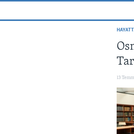
HAYAT
Osm
Tar
13 Temm