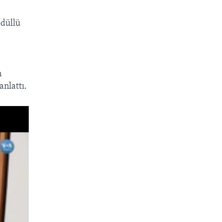
ödüllü
n
anlattı.