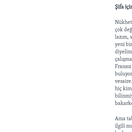
Şifa iç
Nükhet 
çok değ
lazım, 
yeni bi
diyelim
çalışma
Fransız
buluyor
vesaire
hiç kim
bilinmiy
bakark
Ama tab
ilgili 