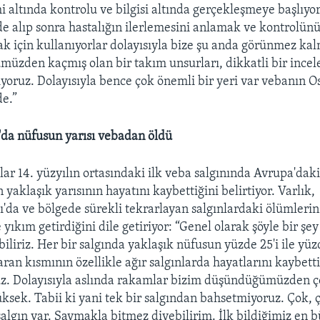
i altında kontrolu ve bilgisi altında gerçekleşmeye başlıyor
 de alıp sonra hastalığın ilerlemesini anlamak ve kontrolün
k için kullanıyorlar dolayısıyla bize şu anda görünmez kal
müzden kaçmış olan bir takım unsurları, dikkatli bir ince
iyoruz. Dolayısıyla bence çok önemli bir yeri var vebanın 
de.”
da nüfusun yarısı vebadan öldü
ar 14. yüzyılın ortasındaki ilk veba salgınında Avrupa'daki
 yaklaşık yarısının hayatını kaybettiğini belirtiyor. Varlık,
'da ve bölgede sürekli tekrarlayan salgınlardaki ölümlerin
 yıkım getirdiğini dile getiriyor: “Genel olarak şöyle bir şey
biliriz. Her bir salgında yaklaşık nüfusun yüzde 25'i ile yü
aran kısmının özellikle ağır salgınlarda hayatlarını kaybetti
uz. Dolayısıyla aslında rakamlar bizim düşündüğümüzden 
ksek. Tabii ki yani tek bir salgından bahsetmiyoruz. Çok, 
salgın var. Saymakla bitmez diyebilirim. İlk bildiğimiz en 