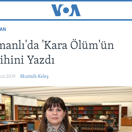
TAN
anlı'da 'Kara Ölüm'ün
ihini Yazdı
uz 2019
Mustafa Keleş