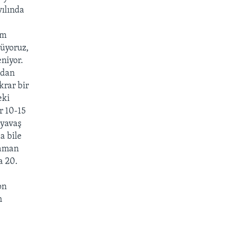
yılında
um
üyoruz,
niyor.
ndan
krar bir
eki
r 10-15
 yavaş
a bile
zaman
a 20.
on
n