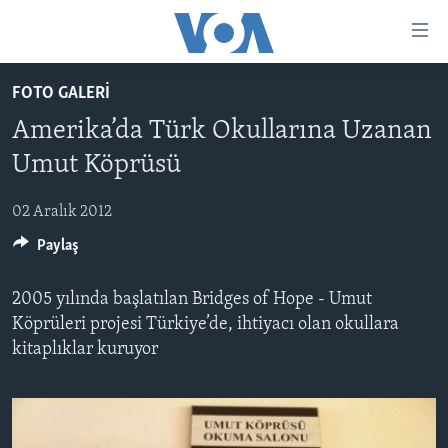
Erişilebilirlik
Ana
içeriğe
FOTO GALERİ
geç
HABERLER
Ana
Amerika’da Türk Okullarına Uzanan
PROGRAMLAR
TÜRKİYE
navigasyona
Umut Köprüsü
geç
UKRAYNA KRİZİ
AMERİKA
AMERİKA'DA YAŞAM
Aramaya
02 Aralık 2012
YAPAY ZEKA
ORTADOĞU
geç
Paylaş
YORUMLAR
AVRUPA
AMERIKA'YA ÖZEL
ULUSLARARASI
2005 yılında başlatılan Bridges of Hope - Umut
İNGİLİZCE DERSLERİ
Köprüleri projesi Türkiye’de, ihtiyacı olan okullara
SAĞLIK
kitaplıklar kuruyor
MULTİMEDYA
BİLİM VE TEKNOLOJİ
EKONOMİ
VİDEO GALERİ
LEARNING ENGLISH
ÇEVRE
FOTO GALERİ