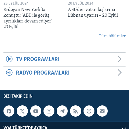
23 EYLÜL 2024
20 EYLÜL 2024
Erdoğan New York’ta
ABD’den vatandaşlarına
konuştu: “ABD ile görüş
Lübnan uyarısı – 20 Eylül
ayrılıkları devam ediyor’’ -
23 Eylül
Tüm bölümler
TV PROGRAMLARI
RADYO PROGRAMLARI
BIZI TAKIP EDIN
VOA TÜRKÇE'DE AYRICA