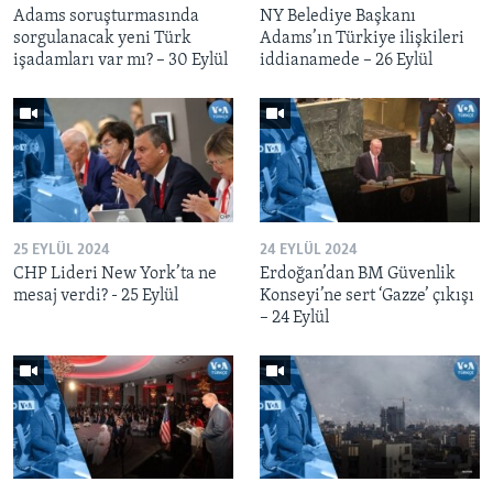
Adams soruşturmasında
NY Belediye Başkanı
sorgulanacak yeni Türk
Adams’ın Türkiye ilişkileri
işadamları var mı? – 30 Eylül
iddianamede – 26 Eylül
25 EYLÜL 2024
24 EYLÜL 2024
CHP Lideri New York’ta ne
Erdoğan’dan BM Güvenlik
mesaj verdi? - 25 Eylül
Konseyi’ne sert ‘Gazze’ çıkışı
– 24 Eylül