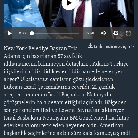
No media source currently available
BIZI TAKIP EDIN
HAYATTAN
SANAT
Diller
0:00
29:58
Linki indirmek için
New York Belediye Başkan Eric
Adams için hazırlanan 57 sayfalık
iddianamenin bilinmeyen detayları… Adams Türkiye
ilişkilerini didik didik eden iddianamede neler yer
alıyor? Uluslararası camianın gözü şiddetlenen
Lübnan-İsrail Çatışmalarına çevrildi. 21 günlük
ateşkesi reddeden İsrail Başbakanı Netanyahu
görüşmelerin hala devam ettiğini açıkladı. Bölgeden
son gelişmeleri Hediye Levent Beyrut’tan aktarıyor.
İsrail Başbakanı Netanyahu BM Genel Kurulana hitap
ederken salonu terk eden heyetler oldu. Amerikan
başkanlık seçimlerine az bir süre kala kamuoyu şimdi