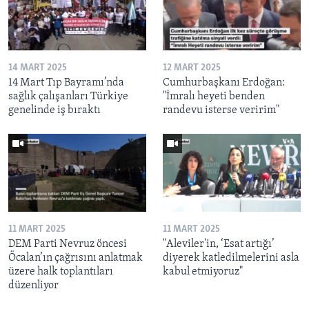
14 MART 2025
12 MART 2025
14 Mart Tıp Bayramı’nda
Cumhurbaşkanı Erdoğan:
sağlık çalışanları Türkiye
"İmralı heyeti benden
genelinde iş bıraktı
randevu isterse veririm"
11 MART 2025
11 MART 2025
DEM Parti Nevruz öncesi
"Aleviler'in, ‘Esat artığı’
Öcalan’ın çağrısını anlatmak
diyerek katledilmelerini asla
üzere halk toplantıları
kabul etmiyoruz"
düzenliyor