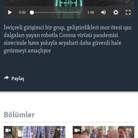
BIZI TAKIP EDIN
HAYATTAN
0:00
1:48
SANAT
İsviçreli girişimci bir grup, geliştirdikleri mor ötesi ışın
Diller
dalgaları yayan robotla Corona virüsü pandemisi
sürecinde hava yoluyla seyahati daha güvenli hale
getirmeyi amaçlıyor
Paylaş
Bölümler