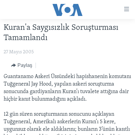
Erişilebilirlik
Ana
içeriğe
Kuran'a Saygısızlık Soruşturması
geç
HABERLER
Ana
Tamamlandı
PROGRAMLAR
TÜRKİYE
navigasyona
geç
27 Mayıs 2005
UKRAYNA KRİZİ
AMERİKA
AMERİKA'DA YAŞAM
Aramaya
YAPAY ZEKA
ORTADOĞU
Paylaş
geç
YORUMLAR
AVRUPA
Guantanamo Askeri Üssündeki hapishanenin komutanı
Tuğgeneral Jay Hood, yapılan askeri soruşturma
AMERIKA'YA ÖZEL
ULUSLARARASI
sonucunda gardiyanların Kuran’ı tuvalete attığına dair
İNGİLİZCE DERSLERİ
SAĞLIK
hiçbir kanıt bulunmadığını açıkladı.
MULTİMEDYA
BİLİM VE TEKNOLOJİ
12 gün süren soruşturmanın sonucunu açıklayan
EKONOMİ
VİDEO GALERİ
Tuğgeneral, Amerikalı askerlerin Kuran’ı 5 kere,
LEARNING ENGLISH
uygunsuz olarak ele aldıklarını; bunların 3’ünün kasıtlı
ÇEVRE
FOTO GALERİ