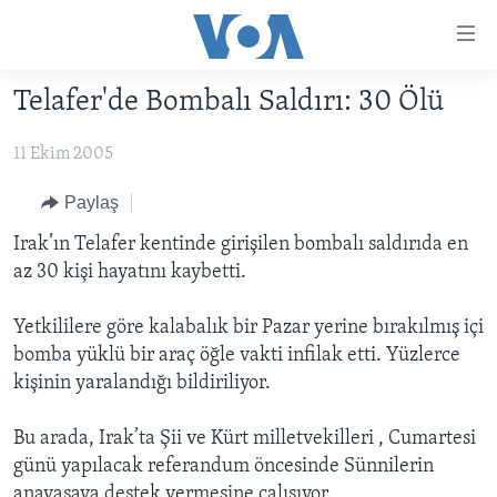
Erişilebilirlik
Ana
içeriğe
Telafer'de Bombalı Saldırı: 30 Ölü
geç
HABERLER
Ana
11 Ekim 2005
PROGRAMLAR
TÜRKİYE
navigasyona
geç
UKRAYNA KRİZİ
AMERİKA
AMERİKA'DA YAŞAM
Paylaş
Aramaya
YAPAY ZEKA
ORTADOĞU
Irak’ın Telafer kentinde girişilen bombalı saldırıda en
geç
az 30 kişi hayatını kaybetti.
YORUMLAR
AVRUPA
AMERIKA'YA ÖZEL
ULUSLARARASI
Yetkililere göre kalabalık bir Pazar yerine bırakılmış içi
bomba yüklü bir araç öğle vakti infilak etti. Yüzlerce
İNGİLİZCE DERSLERİ
SAĞLIK
kişinin yaralandığı bildiriliyor.
MULTİMEDYA
BİLİM VE TEKNOLOJİ
Bu arada, Irak’ta Şii ve Kürt milletvekilleri , Cumartesi
EKONOMİ
VİDEO GALERİ
LEARNING ENGLISH
günü yapılacak referandum öncesinde Sünnilerin
ÇEVRE
FOTO GALERİ
anayasaya destek vermesine çalışıyor.