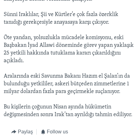
BIZI TAKIP EDIN
HAYATTAN
Sünni Iraklılar, Şii ve Kürtler’e çok fazla özerklik
SANAT
tanıdığı gerekçesiyle anayasaya karşı çıkıyor.
Diller
Öte yandan, yolsuzlukla mücadele komisyonu, eski
Başbakan İyad Allawi döneminde görev yapan yaklaşık
25 yetkili hakkında tutuklama kararı çıkarıldığını
açıkladı.
Aralarında eski Savunma Bakanı Hazım el Şalan’ın da
bulunduğu yetkililer, askeri bütçeden zimmetlerine 1
milyar dolardan fazla para geçirmekle suçlanıyor.
Bu kişilerin çoğunun Nisan ayında hükümetin
değişmesinden sonra Irak’tan ayrıldığı tahmin ediliyor.
Paylaş
Follow us