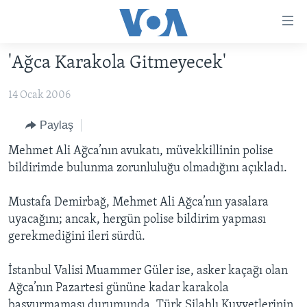
Erişilebilirlik
Ana
içeriğe
'Ağca Karakola Gitmeyecek'
geç
HABERLER
Ana
14 Ocak 2006
PROGRAMLAR
TÜRKİYE
navigasyona
geç
UKRAYNA KRİZİ
AMERİKA
AMERİKA'DA YAŞAM
Paylaş
Aramaya
YAPAY ZEKA
ORTADOĞU
Mehmet Ali Ağca’nın avukatı, müvekkillinin polise
geç
bildirimde bulunma zorunluluğu olmadığını açıkladı.
YORUMLAR
AVRUPA
AMERIKA'YA ÖZEL
ULUSLARARASI
Mustafa Demirbağ, Mehmet Ali Ağca’nın yasalara
uyacağını; ancak, hergün polise bildirim yapması
İNGİLİZCE DERSLERİ
SAĞLIK
gerekmediğini ileri sürdü.
MULTİMEDYA
BİLİM VE TEKNOLOJİ
İstanbul Valisi Muammer Güler ise, asker kaçağı olan
EKONOMİ
VİDEO GALERİ
LEARNING ENGLISH
Ağca’nın Pazartesi gününe kadar karakola
ÇEVRE
FOTO GALERİ
başvurmaması durumunda, Türk Silahlı Kuvvetlerinin