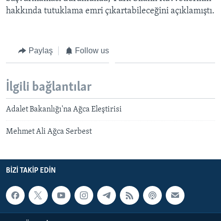
BIZI TAKIP EDIN
HAYATTAN
hakkında tutuklama emri çıkartabileceğini açıklamıştı.
SANAT
Paylaş
Follow us
Diller
İlgili bağlantılar
Adalet Bakanlığı'na Ağca Eleştirisi
Mehmet Ali Ağca Serbest
BIZI TAKIP EDIN