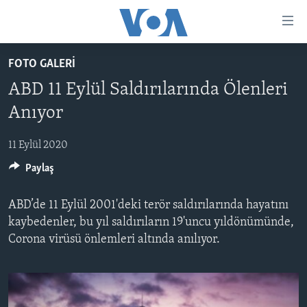
Erişilebilirlik
Ana
içeriğe
FOTO GALERİ
geç
HABERLER
Ana
ABD 11 Eylül Saldırılarında Ölenleri
PROGRAMLAR
TÜRKİYE
navigasyona
Anıyor
geç
UKRAYNA KRİZİ
AMERİKA
AMERİKA'DA YAŞAM
Aramaya
11 Eylül 2020
YAPAY ZEKA
ORTADOĞU
geç
Paylaş
YORUMLAR
AVRUPA
AMERIKA'YA ÖZEL
ULUSLARARASI
ABD’de 11 Eylül 2001'deki terör saldırılarında hayatını
İNGİLİZCE DERSLERİ
kaybedenler, bu yıl saldırıların 19'uncu yıldönümünde,
SAĞLIK
Corona virüsü önlemleri altında anılıyor.
MULTİMEDYA
BİLİM VE TEKNOLOJİ
EKONOMİ
VİDEO GALERİ
LEARNING ENGLISH
ÇEVRE
FOTO GALERİ