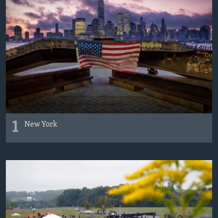
BIZI TAKIP EDIN
HAYATTAN
SANAT
Diller
1
New York